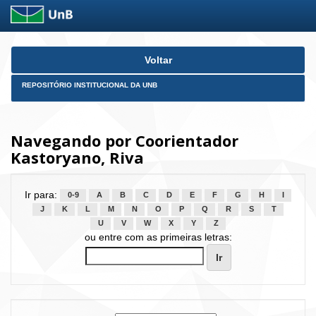
Skip
Voltar
navigation
REPOSITÓRIO INSTITUCIONAL DA UNB
Navegando por Coorientador
Kastoryano, Riva
Ir para:
0-9
A
B
C
D
E
F
G
H
I
J
K
L
M
N
O
P
Q
R
S
T
U
V
W
X
Y
Z
ou entre com as primeiras letras: