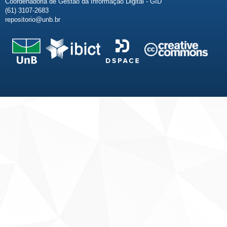
Coordenadoria de Gestão da Informação Digital - GID
(61) 3107-2683
repositorio@unb.br
Fale conosco
Sobre