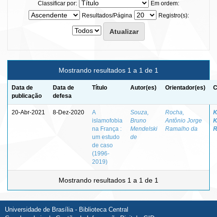
Classificar por:
Em ordem:
Resultados/Página
Registro(s):
Mostrando resultados 1 a 1 de 1
Data de
Data de
Título
Autor(es)
Orientador(es)
C
publicação
defesa
20-Abr-2021
8-Dez-2020
A
Souza,
Rocha,
K
islamofobia
Bruno
Antônio Jorge
K
na França :
Mendelski
Ramalho da
R
um estudo
de
de caso
(1996-
2019)
Mostrando resultados 1 a 1 de 1
Universidade de Brasília - Biblioteca Central