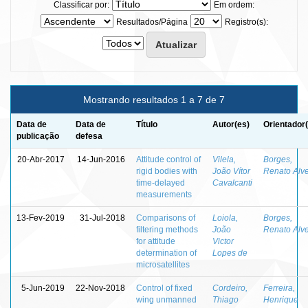
Classificar por:
Em ordem:
Resultados/Página
Registro(s):
Mostrando resultados 1 a 7 de 7
Data de
Data de
Título
Autor(es)
Orientador
publicação
defesa
20-Abr-2017
14-Jun-2016
Attitude control of
Vilela,
Borges,
rigid bodies with
João Vítor
Renato Alv
time-delayed
Cavalcanti
measurements
13-Fev-2019
31-Jul-2018
Comparisons of
Loiola,
Borges,
filtering methods
João
Renato Alv
for attitude
Victor
determination of
Lopes de
microsatellites
5-Jun-2019
22-Nov-2018
Control of fixed
Cordeiro,
Ferreira,
wing unmanned
Thiago
Henrique