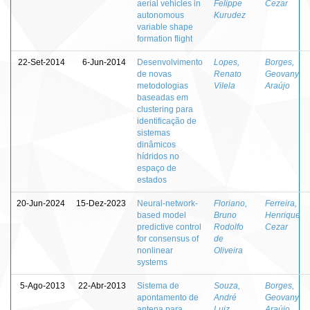
aerial vehicles in
Felippe
Cezar
autonomous
Kurudez
variable shape
formation flight
22-Set-2014
6-Jun-2014
Desenvolvimento
Lopes,
Borges,
de novas
Renato
Geovany
metodologias
Vilela
Araújo
baseadas em
clustering para
identificação de
sistemas
dinâmicos
hídridos no
espaço de
estados
20-Jun-2024
15-Dez-2023
Neural-network-
Floriano,
Ferreira,
based model
Bruno
Henrique
predictive control
Rodolfo
Cezar
for consensus of
de
nonlinear
Oliveira
systems
5-Ago-2013
22-Abr-2013
Sistema de
Souza,
Borges,
apontamento de
André
Geovany
antena para
Luiz
Araújo