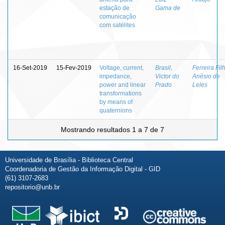
estação de
Gama de
comunicação
com satélites
16-Set-2019
15-Fev-2019
Voltage, current,
Brasil,
Ferreira Fil
impedance,
Victor do
Anésio de
power and linear
Prado
Leles
transformations
by means of
quaternions
Mostrando resultados 1 a 7 de 7
Universidade de Brasília - Biblioteca Central
Coordenadoria de Gestão da Informação Digital - GID
(61) 3107-2683
repositorio@unb.br