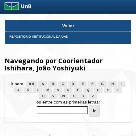
Skip
Voltar
navigation
REPOSITÓRIO INSTITUCIONAL DA UNB
Navegando por Coorientador
Ishihara, João Yoshiyuki
Ir para:
0-9
A
B
C
D
E
F
G
H
I
J
K
L
M
N
O
P
Q
R
S
T
U
V
W
X
Y
Z
ou entre com as primeiras letras: