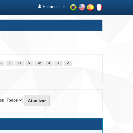
Entrar em:
S
T
U
V
W
X
Y
Z
s):