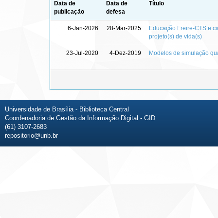
Data de
Data de
Título
publicação
defesa
6-Jan-2026
28-Mar-2025
Educação Freire-CTS e c
projeto(s) de vida(s)
23-Jul-2020
4-Dez-2019
Modelos de simulação qual
Universidade de Brasília - Biblioteca Central
Coordenadoria de Gestão da Informação Digital - GID
(61) 3107-2683
repositorio@unb.br