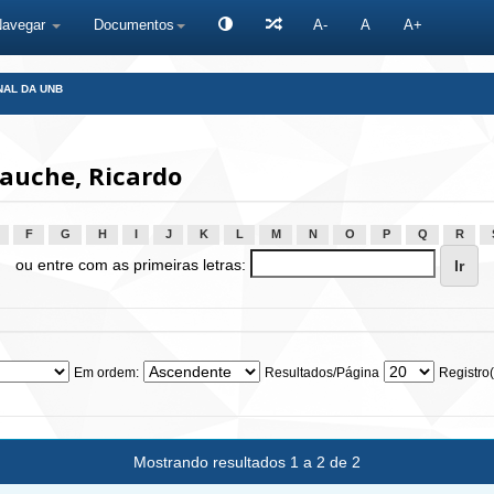
Navegar
Documentos
A-
A
A+
NAL DA UNB
auche, Ricardo
F
G
H
I
J
K
L
M
N
O
P
Q
R
ou entre com as primeiras letras:
Em ordem:
Resultados/Página
Registro(
Mostrando resultados 1 a 2 de 2