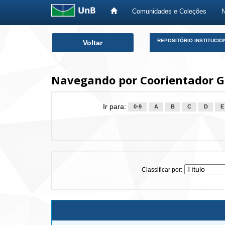
Comunidades e Coleções
Skip
REPOSITÓRIO INSTITUCIO
Voltar
navigation
Navegando por Coorientador G
Ir para:
0-9
A
B
C
D
E
Classificar por: