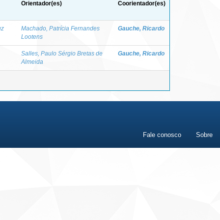
Orientador(es)
Coorientador(es)
uz
Machado, Patrícia Fernandes
Gauche, Ricardo
Lootens
Salles, Paulo Sérgio Bretas de
Gauche, Ricardo
Almeida
Fale conosco
Sobre