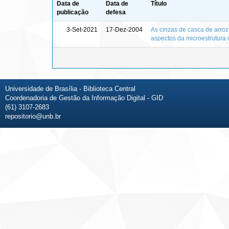
Data de
Data de
Título
publicação
defesa
3-Set-2021
17-Dez-2004
As cinzas de casca de arroz
aspectos da microestrutura 
Universidade de Brasília - Biblioteca Central
Coordenadoria de Gestão da Informação Digital - GID
(61) 3107-2683
repositorio@unb.br