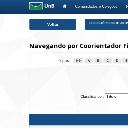
Comunidades e Coleções
Skip
REPOSITÓRIO INSTITUCIO
Voltar
navigation
Navegando por Coorientador Fig
Ir para:
0-9
A
B
C
D
E
Classificar por: