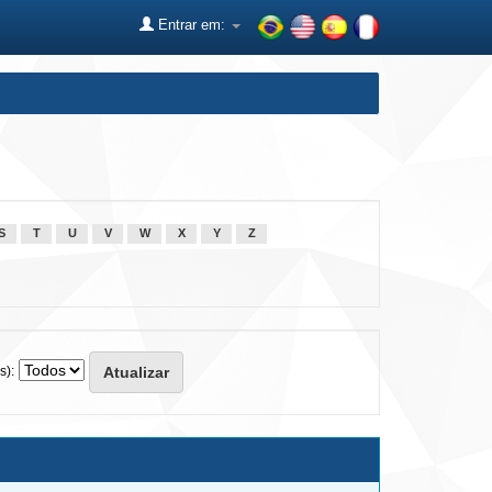
Entrar em:
S
T
U
V
W
X
Y
Z
s):