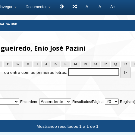
Navegar
Documentos
A-
A
A+
NAL DA UNB
ueiredo, Enio José Pazini
F
G
H
I
J
K
L
M
N
O
P
Q
R
ou entre com as primeiras letras:
Em ordem:
Resultados/Página
Registro(
Mostrando resultados 1 a 1 de 1