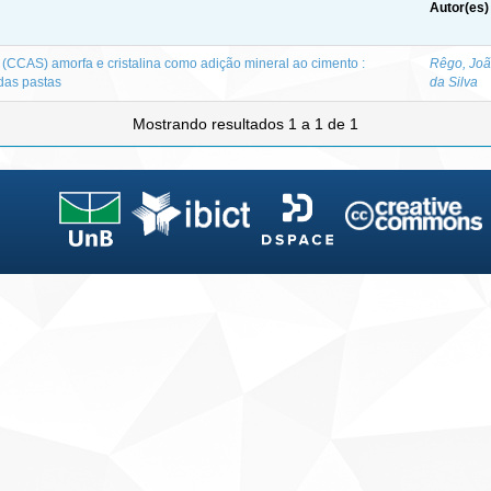
Autor(es)
 (CCAS) amorfa e cristalina como adição mineral ao cimento :
Rêgo, Joã
das pastas
da Silva
Mostrando resultados 1 a 1 de 1