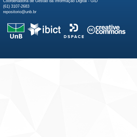
Coordenadoria de Gestão da Informação Digital - GID
(61) 3107-2683
repositorio@unb.br
Fale conosco
Sobre