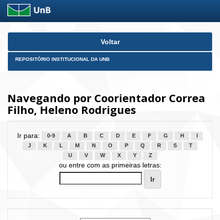
Skip
Voltar
navigation
REPOSITÓRIO INSTITUCIONAL DA UNB
Navegando por Coorientador Correa
Filho, Heleno Rodrigues
Ir para:
0-9
A
B
C
D
E
F
G
H
I
J
K
L
M
N
O
P
Q
R
S
T
U
V
W
X
Y
Z
ou entre com as primeiras letras: