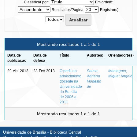
Classificar por:
Em ordem:
Resultados/Página
Registro(s):
Mostrando resultados 1 a 1 de 1
Data de
Data de
Título
Autor(es)
Orientador(es)
publicação
defesa
29-Abr-2013
28-Fev-2013
O perfil do
Sousa,
Montagner,
adoecimento
Adriana
Miguel Ângelo
docente na
Modesto
Universidade
de
de Brasília
de 2006 a
2011
Mostrando resultados 1 a 1 de 1
Universidade de Brasília - Biblioteca Central