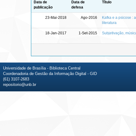
Data de
Data de
Título
publicação
defesa
23-Mai-2018
Ago-2016
Kafka e a psicose : 
literatura
18-Jan-2017
1-Set-2015
Subjetivação, músic
Universidade de Brasília - Biblioteca Central
Coordenadoria de Gestão da Informação Digital - GID
(61) 3107-2683
repositorio@unb.br