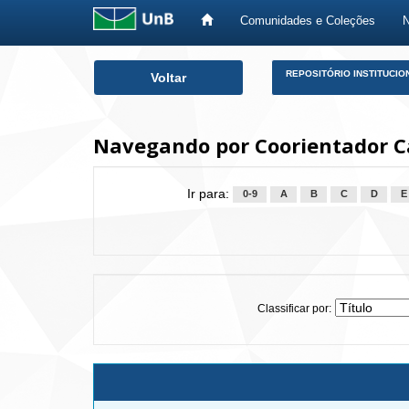
Comunidades e Coleções
Skip
REPOSITÓRIO INSTITUCIO
Voltar
navigation
Navegando por Coorientador Ca
Ir para:
0-9
A
B
C
D
E
Classificar por: