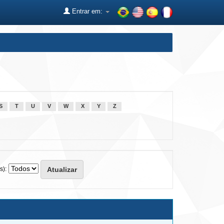
Entrar em:
S
T
U
V
W
X
Y
Z
s):