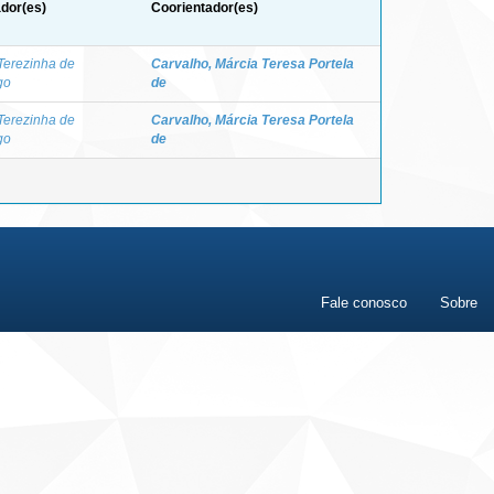
ador(es)
Coorientador(es)
Terezinha de
Carvalho, Márcia Teresa Portela
go
de
Terezinha de
Carvalho, Márcia Teresa Portela
go
de
Fale conosco
Sobre