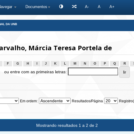
Navegar
Documentos
A-
A
A+
NAL DA UNB
rvalho, Márcia Teresa Portela de
F
G
H
I
J
K
L
M
N
O
P
Q
R
ou entre com as primeiras letras:
Em ordem:
Resultados/Página
Registro(
Mostrando resultados 1 a 2 de 2