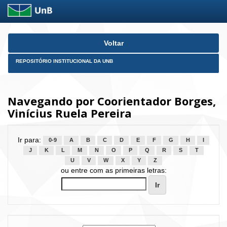
Skip
Voltar
navigation
REPOSITÓRIO INSTITUCIONAL DA UNB
Navegando por Coorientador Borges,
Vinícius Ruela Pereira
Ir para:
0-9
A
B
C
D
E
F
G
H
I
J
K
L
M
N
O
P
Q
R
S
T
U
V
W
X
Y
Z
ou entre com as primeiras letras: