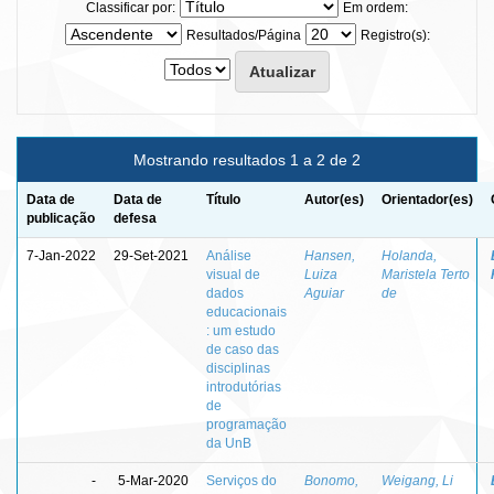
Classificar por:
Em ordem:
Resultados/Página
Registro(s):
Mostrando resultados 1 a 2 de 2
Data de
Data de
Título
Autor(es)
Orientador(es)
publicação
defesa
7-Jan-2022
29-Set-2021
Análise
Hansen,
Holanda,
visual de
Luiza
Maristela Terto
dados
Aguiar
de
educacionais
: um estudo
de caso das
disciplinas
introdutórias
de
programação
da UnB
-
5-Mar-2020
Serviços do
Bonomo,
Weigang, Li