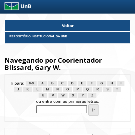
Skip
Voltar
navigation
REPOSITÓRIO INSTITUCIONAL DA UNB
Navegando por Coorientador
Blissard, Gary W.
Ir para:
0-9
A
B
C
D
E
F
G
H
I
J
K
L
M
N
O
P
Q
R
S
T
U
V
W
X
Y
Z
ou entre com as primeiras letras: