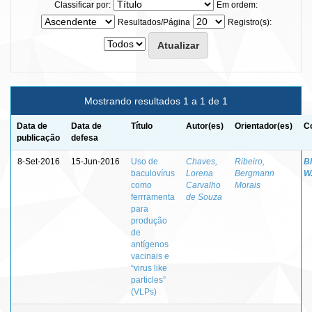
Classificar por:
Em ordem:
Resultados/Página
Registro(s):
Mostrando resultados 1 a 1 de 1
Data de
Data de
Título
Autor(es)
Orientador(es)
C
publicação
defesa
8-Set-2016
15-Jun-2016
Uso de
Chaves,
Ribeiro,
Bl
baculovírus
Lorena
Bergmann
W
como
Carvalho
Morais
ferrramenta
de Souza
para
produção
de
antígenos
vacinais e
“virus like
particles”
(VLPs)