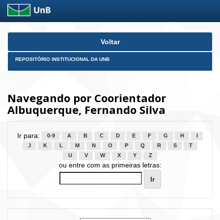
Skip
Voltar
navigation
REPOSITÓRIO INSTITUCIONAL DA UNB
Navegando por Coorientador
Albuquerque, Fernando Silva
Ir para:
0-9
A
B
C
D
E
F
G
H
I
J
K
L
M
N
O
P
Q
R
S
T
U
V
W
X
Y
Z
ou entre com as primeiras letras: