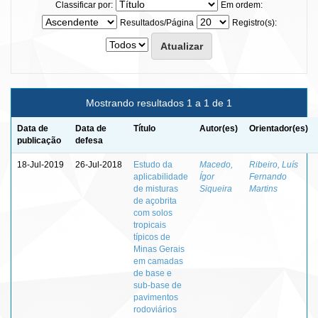
Classificar por:
Em ordem:
Resultados/Página
Registro(s):
Mostrando resultados 1 a 1 de 1
Data de
Data de
Título
Autor(es)
Orientador(es)
publicação
defesa
18-Jul-2019
26-Jul-2018
Estudo da
Macedo,
Ribeiro, Luís
aplicabilidade
Ígor
Fernando
de misturas
Siqueira
Martins
de açobrita
com solos
tropicais
típicos de
Minas Gerais
em camadas
de base e
sub-base de
pavimentos
rodoviários