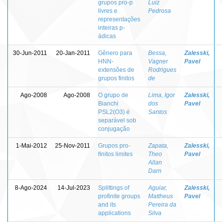
grupos pro-p
Luiz
livres e
Pedrosa
representações
inteiras p-
ádicas
30-Jun-2011
20-Jan-2011
Gênero para
Bessa,
Zalesski,
HNN-
Vagner
Pavel
extensões de
Rodrigues
grupos finitos
de
Ago-2008
Ago-2008
O grupo de
Lima, Igor
Zalesski,
Bianchi
dos
Pavel
PSL2(O3) é
Santos
separável sob
conjugação
1-Mai-2012
25-Nov-2011
Grupos pro-
Zapata,
Zalesski,
ﬁnitos limites
Theo
Pavel
Allan
Darn
8-Ago-2024
14-Jul-2023
Splittings of
Aguiar,
Zalesski,
profinite groups
Mattheus
Pavel
and its
Pereira da
applications
Silva