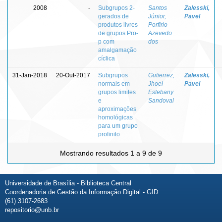
2008
-
Subgrupos 2-
Santos
Zalesski,
gerados de
Júnior,
Pavel
produtos livres
Porfírio
de grupos Pro-
Azevedo
p com
dos
amalgamação
cíclica
31-Jan-2018
20-Out-2017
Subgrupos
Gutierrez,
Zalesski,
normais em
Jhoel
Pavel
grupos limites
Estebany
e
Sandoval
aproximações
homológicas
para um grupo
profinito
Mostrando resultados 1 a 9 de 9
Universidade de Brasília - Biblioteca Central
Coordenadoria de Gestão da Informação Digital - GID
(61) 3107-2683
repositorio@unb.br