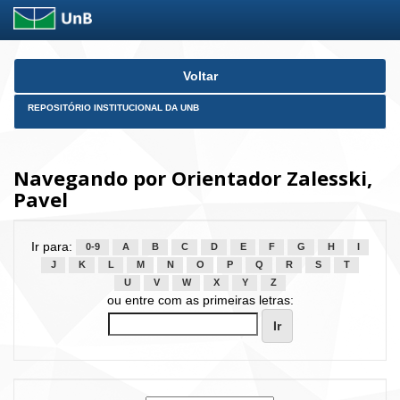
Skip
Voltar
navigation
REPOSITÓRIO INSTITUCIONAL DA UNB
Navegando por Orientador Zalesski,
Pavel
Ir para:
0-9
A
B
C
D
E
F
G
H
I
J
K
L
M
N
O
P
Q
R
S
T
U
V
W
X
Y
Z
ou entre com as primeiras letras: