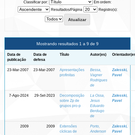
Classificar por:
Em ordem:
Resultados/Página
Registro(s):
Mostrando resultados 1 a 9 de 9
Data de
Data de
Título
Autor(es)
Orientador(e
publicação
defesa
23-Mar-2007
23-Mar-2007
Apresentações
Bessa,
Zalesski,
profinitas
Vagner
Pavel
Rodrigues
de
7-Ago-2024
29-Set-2023
Decomposição
La Ossa,
Zalesski,
sobre Zp de
Jesus
Pavel
grupos pro-p
Eduardo
Berdugo
de
2009
2009
Extensões
Porto,
Zalesski,
cíclicas de
Anderson
Pavel