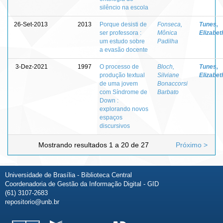
silêncio na escola
26-Set-2013
2013
Porque desisti de
Fonseca,
Tunes,
ser professora :
Mônica
Elizabet
um estudo sobre
Padilha
a evasão docente
3-Dez-2021
1997
O processo de
Bloch,
Tunes,
produção textual
Silviane
Elizabet
de uma jovem
Bonaccorsi
com Síndrome de
Barbato
Down :
explorando novos
espaços
discursivos
Mostrando resultados 1 a 20 de 27
Próximo >
Universidade de Brasília - Biblioteca Central
Coordenadoria de Gestão da Informação Digital - GID
(61) 3107-2683
repositorio@unb.br