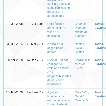
família e a escola
como cúplices no
processo de
adoecimento
Jul-2008
Jul-2008
Deficiência e
Campos,
Tunes,
preconceito : a
Penélope
Elizabet
visão do
Machado
deficiente
Ximenes
30-Jul-2014
23-Mai-2014
A escola e a
Dantas,
Tunes,
opção pelos
Lúcio
Elizabet
pobres
Gomes
10-Abr-2018
14-Dez-2017
Escola! Cuidado
Souza, José
Tunes,
crianças : o
Messias
Elizabet
cotidiano escolar
Eiterer
e as
(im)possibilidades
de educação
libertadora
16-Jan-2020
27-Jun-2019
A gestão
Silva Filho,
Tunes,
financeira na
Geraldo
Elizabet
escola pública do
Pereira da
Distrito Federal :