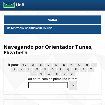
Skip
Voltar
navigation
REPOSITÓRIO INSTITUCIONAL DA UNB
Navegando por Orientador Tunes,
Elizabeth
Ir para:
0-9
A
B
C
D
E
F
G
H
I
J
K
L
M
N
O
P
Q
R
S
T
U
V
W
X
Y
Z
ou entre com as primeiras letras: