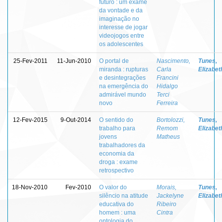
futuro : um exame
da vontade e da
imaginação no
interesse de jogar
videojogos entre
os adolescentes
25-Fev-2011
11-Jun-2010
O portal de
Nascimento,
Tunes,
miranda : rupturas
Carla
Elizabet
e desintegrações
Francini
na emergência do
Hidalgo
admirável mundo
Terci
novo
Ferreira
12-Fev-2015
9-Out-2014
O sentido do
Bortolozzi,
Tunes,
trabalho para
Remom
Elizabet
jovens
Matheus
trabalhadores da
economia da
droga : exame
retrospectivo
18-Nov-2010
Fev-2010
O valor do
Morais,
Tunes,
silêncio na atitude
Jackelyne
Elizabet
educativa do
Ribeiro
homem : uma
Cintra
ontologia do