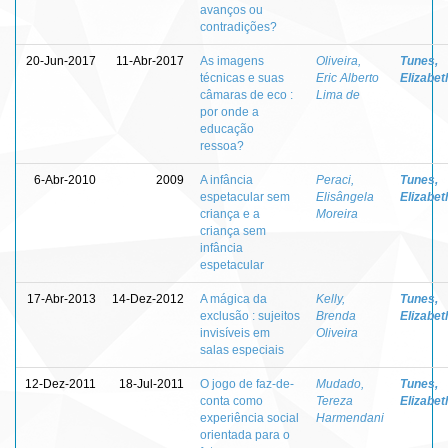
avanços ou
contradições?
20-Jun-2017
11-Abr-2017
As imagens
Oliveira,
Tunes,
técnicas e suas
Eric Alberto
Elizabet
câmaras de eco :
Lima de
por onde a
educação
ressoa?
6-Abr-2010
2009
A infância
Peraci,
Tunes,
espetacular sem
Elisângela
Elizabet
criança e a
Moreira
criança sem
infância
espetacular
17-Abr-2013
14-Dez-2012
A mágica da
Kelly,
Tunes,
exclusão : sujeitos
Brenda
Elizabet
invisíveis em
Oliveira
salas especiais
12-Dez-2011
18-Jul-2011
O jogo de faz-de-
Mudado,
Tunes,
conta como
Tereza
Elizabet
experiência social
Harmendani
orientada para o