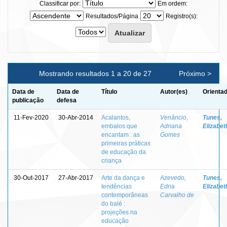
Classificar por:
Em ordem:
Resultados/Página
Registro(s):
Mostrando resultados 1 a 20 de 27
Próximo >
Data de
Data de
Título
Autor(es)
Orientad
publicação
defesa
11-Fev-2020
30-Abr-2014
Acalantos,
Venâncio,
Tunes,
embalos que
Adriana
Elizabet
encantam : as
Gomes
primeiras práticas
de educação da
criança
30-Out-2017
27-Abr-2017
Arte da dança e
Azevedo,
Tunes,
tendências
Edna
Elizabet
contemporâneas
Carvalho de
do balé :
projeções na
educação