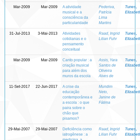
Mar-2009
Mar-2009
A atividade
Pederiva,
Tunes,
musical e a
Patrícia
Elizabet
consciência da
Lima
particularidade
Martins
31-Jul-2013
3-Mai-2013
Atividades
Raad, Ingrid
Tunes,
cotidianas e o
Lilian Fuhr
Elizabet
pensamento
conceitual
Mar-2009
Mar-2009
Canto popular : a
Assis, Yara
Tunes,
criação musical
Santos de
Elizabet
para além dos
Oliveira
muros da escola
Alves de
11-Set-2017
22-Jun-2017
A crise da
Mundim
Tunes,
educação
Neto,
Elizabet
contemporânea e
Janine de
a escola : o que
Fátima
paira sobre o
chão que
pisamos?
29-Mai-2007
29-Mai-2007
Deficiência como
Raad, Ingrid
Tunes,
iatrogênese : a
Lilian Fuhr
Elizabet
medicina, a