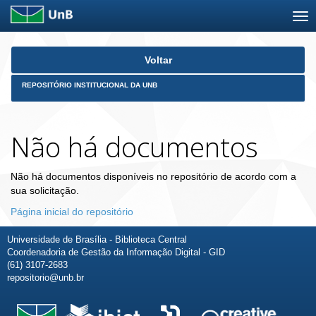
Skip
Voltar
navigation
REPOSITÓRIO INSTITUCIONAL DA UNB
Não há documentos
Não há documentos disponíveis no repositório de acordo com a
sua solicitação.
Página inicial do repositório
Universidade de Brasília - Biblioteca Central
Coordenadoria de Gestão da Informação Digital - GID
(61) 3107-2683
repositorio@unb.br