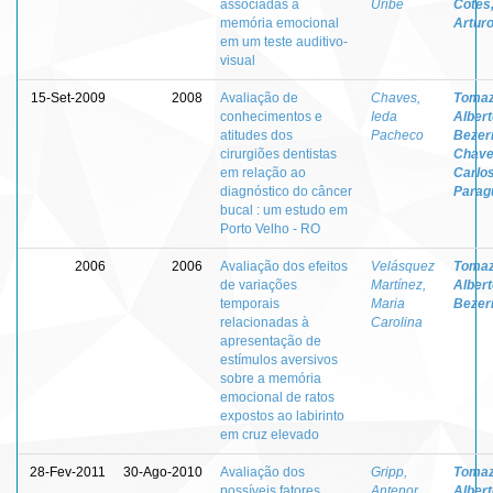
associadas à
Uribe
Cotes,
memória emocional
Artur
em um teste auditivo-
visual
15-Set-2009
2008
Avaliação de
Chaves,
Tomaz
conhecimentos e
Ieda
Albert
atitudes dos
Pacheco
Bezer
cirurgiões dentistas
Chave
em relação ao
Carlos
diagnóstico do câncer
Parag
bucal : um estudo em
Porto Velho - RO
2006
2006
Avaliação dos efeitos
Velásquez
Tomaz
de variações
Martínez,
Albert
temporais
Maria
Bezer
relacionadas à
Carolina
apresentação de
estímulos aversivos
sobre a memória
emocional de ratos
expostos ao labirinto
em cruz elevado
28-Fev-2011
30-Ago-2010
Avaliação dos
Gripp,
Tomaz
possíveis fatores
Antenor
Albert