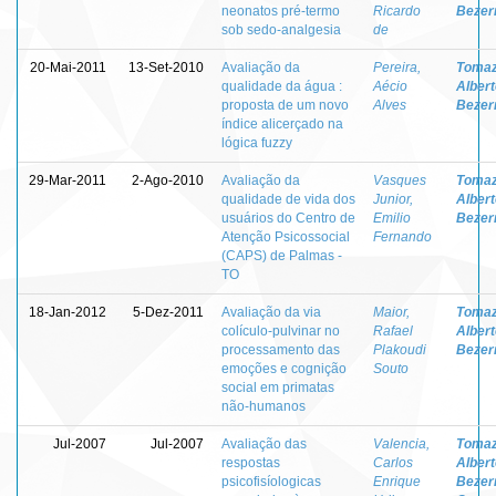
neonatos pré-termo
Ricardo
Bezer
sob sedo-analgesia
de
20-Mai-2011
13-Set-2010
Avaliação da
Pereira,
Tomaz
qualidade da água :
Aécio
Albert
proposta de um novo
Alves
Bezer
índice alicerçado na
lógica fuzzy
29-Mar-2011
2-Ago-2010
Avaliação da
Vasques
Tomaz
qualidade de vida dos
Junior,
Albert
usuários do Centro de
Emilio
Bezer
Atenção Psicossocial
Fernando
(CAPS) de Palmas -
TO
18-Jan-2012
5-Dez-2011
Avaliação da via
Maior,
Tomaz
colículo-pulvinar no
Rafael
Albert
processamento das
Plakoudi
Bezer
emoções e cognição
Souto
social em primatas
não-humanos
Jul-2007
Jul-2007
Avaliação das
Valencia,
Tomaz
respostas
Carlos
Albert
psicofisíologicas
Enrique
Bezer