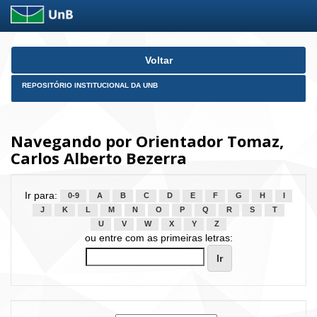
Skip
Voltar
navigation
REPOSITÓRIO INSTITUCIONAL DA UNB
Navegando por Orientador Tomaz,
Carlos Alberto Bezerra
Ir para:
0-9
A
B
C
D
E
F
G
H
I
J
K
L
M
N
O
P
Q
R
S
T
U
V
W
X
Y
Z
ou entre com as primeiras letras: