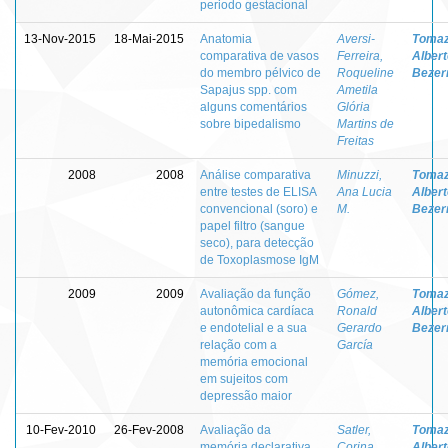
periodo gestacional
13-Nov-2015
18-Mai-2015
Anatomia
Aversi-
Tomaz
comparativa de vasos
Ferreira,
Albert
do membro pélvico de
Roqueline
Bezer
Sapajus spp. com
Ametila
alguns comentários
Glória
sobre bipedalismo
Martins de
Freitas
2008
2008
Análise comparativa
Minuzzi,
Tomaz
entre testes de ELISA
Ana Lucia
Albert
convencional (soro) e
M.
Bezer
papel filtro (sangue
seco), para detecção
de Toxoplasmose IgM
2009
2009
Avaliação da função
Gómez,
Tomaz
autonômica cardíaca
Ronald
Albert
e endotelial e a sua
Gerardo
Bezer
relação com a
García
memória emocional
em sujeitos com
depressão maior
10-Fev-2010
26-Fev-2008
Avaliação da
Satler,
Tomaz
memória declarativa
Corina
Albert