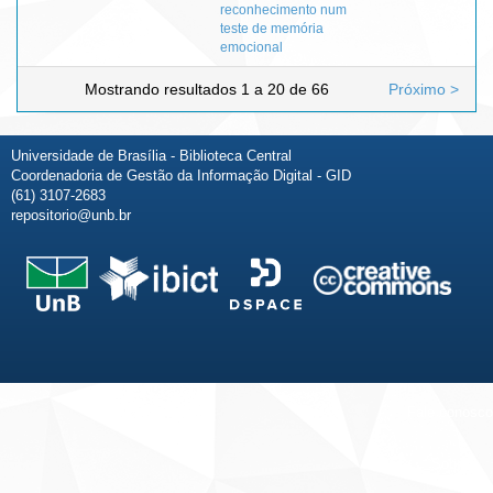
reconhecimento num
teste de memória
emocional
Mostrando resultados 1 a 20 de 66
Próximo >
Universidade de Brasília - Biblioteca Central
Coordenadoria de Gestão da Informação Digital - GID
(61) 3107-2683
repositorio@unb.br
Fale conosco
Sobre