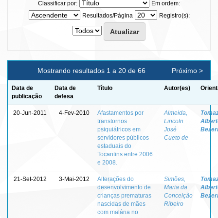
Classificar por:
Em ordem:
Resultados/Página
Registro(s):
Mostrando resultados 1 a 20 de 66
Próximo >
Data de
Data de
Título
Autor(es)
Orient
publicação
defesa
20-Jun-2011
4-Fev-2010
Afastamentos por
Almeida,
Tomaz
transtornos
Lincoln
Albert
psiquiátricos em
José
Bezer
servidores públicos
Cueto de
estaduais do
Tocantins entre 2006
e 2008.
21-Set-2012
3-Mai-2012
Alterações do
Simões,
Tomaz
desenvolvimento de
Maria da
Albert
crianças prematuras
Conceição
Bezer
nascidas de mães
Ribeiro
com malária no