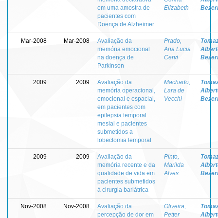
em uma amostra de
Elizabeth
Bezer
pacientes com
Doença de Alzheimer
Mar-2008
Mar-2008
Avaliação da
Prado,
Tomaz
memória emocional
Ana Lucia
Albert
na doença de
Cervi
Bezer
Parkinson
2009
2009
Avaliação da
Machado,
Tomaz
memória operacional,
Lara de
Albert
emocional e espacial,
Vecchi
Bezer
em pacientes com
epilepsia temporal
mesial e pacientes
submetidos a
lobectomia temporal
2009
2009
Avaliação da
Pinto,
Tomaz
memória recente e da
Marilda
Albert
qualidade de vida em
Alves
Bezer
pacientes submetidos
à cirurgia bariátrica
Nov-2008
Nov-2008
Avaliação da
Oliveira,
Tomaz
percepção de dor em
Petter
Albert