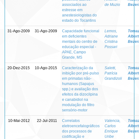
associados ao
de Muzio
Bezer
estresse em
anestesiologistas do
estado do Tocantins
31-Ago-2009
31-Ago-2009
Capacidade funcional
Lemos,
Tomaz
em deficientes
Adriane
Albert
mentais do centro de
Cristina
Bezer
educação especial -
Possari
APAE, Campo
Grande, MS
20-Dez-2015
10-Ago-2015
Caracterização da
Saletti,
Tomaz
inibição por pré-pulso
Patrícia
Albert
em primatas não-
Grandizoli
Bezer
humanos (Sapajus
spp.) e avaliação dos
efeitos da dizocilpina
e canabidiol na
modulação do filtro
sensório-motor
10-Mai-2012
22-Jul-2011
Correlatos
Valencia,
Tomaz
eletroencefalográficos
Carlos
Albert
dos processos de
Enrique
Bezer
codificação e
Uribe