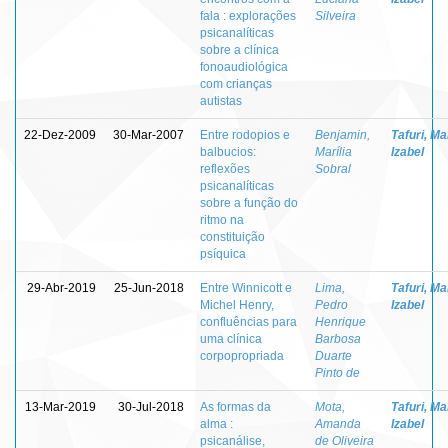
fala : explorações
Silveira
psicanalíticas
sobre a clínica
fonoaudiológica
com crianças
autistas
22-Dez-2009
30-Mar-2007
Entre rodopios e
Benjamin,
Tafuri, Ma
balbucios:
Marília
Izabel
reflexões
Sobral
psicanalíticas
sobre a função do
ritmo na
constituição
psíquica
29-Abr-2019
25-Jun-2018
Entre Winnicott e
Lima,
Tafuri, Ma
Michel Henry,
Pedro
Izabel
confluências para
Henrique
uma clínica
Barbosa
corpopropriada
Duarte
Pinto de
13-Mar-2019
30-Jul-2018
As formas da
Mota,
Tafuri, Ma
alma :
Amanda
Izabel
psicanálise,
de Oliveira