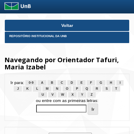
Skip
Voltar
navigation
REPOSITÓRIO INSTITUCIONAL DA UNB
Navegando por Orientador Tafuri,
Maria Izabel
Ir para:
0-9
A
B
C
D
E
F
G
H
I
J
K
L
M
N
O
P
Q
R
S
T
U
V
W
X
Y
Z
ou entre com as primeiras letras: