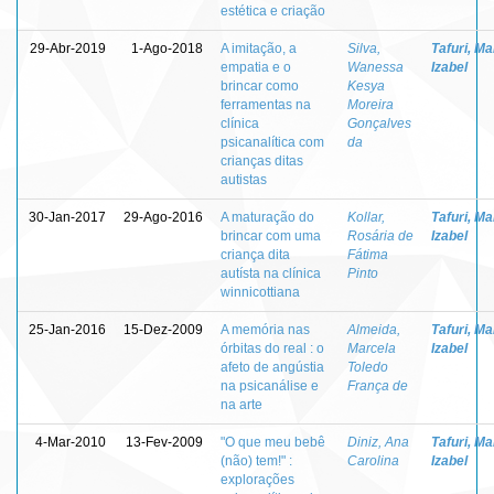
estética e criação
29-Abr-2019
1-Ago-2018
A imitação, a
Silva,
Tafuri, Ma
empatia e o
Wanessa
Izabel
brincar como
Kesya
ferramentas na
Moreira
clínica
Gonçalves
psicanalítica com
da
crianças ditas
autistas
30-Jan-2017
29-Ago-2016
A maturação do
Kollar,
Tafuri, Ma
brincar com uma
Rosária de
Izabel
criança dita
Fátima
autísta na clínica
Pinto
winnicottiana
25-Jan-2016
15-Dez-2009
A memória nas
Almeida,
Tafuri, Ma
órbitas do real : o
Marcela
Izabel
afeto de angústia
Toledo
na psicanálise e
França de
na arte
4-Mar-2010
13-Fev-2009
"O que meu bebê
Diniz, Ana
Tafuri, Ma
(não) tem!" :
Carolina
Izabel
explorações