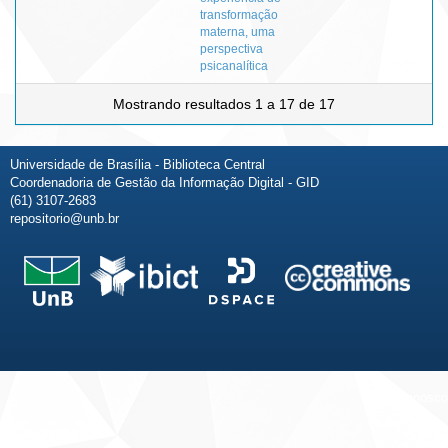
transformação
materna, uma
perspectiva
psicanalítica
Mostrando resultados 1 a 17 de 17
Universidade de Brasília - Biblioteca Central
Coordenadoria de Gestão da Informação Digital - GID
(61) 3107-2683
repositorio@unb.br
Fale conosco
Sobre