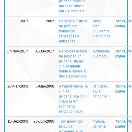
psicanalíticas de
um caso clínico
em UTI neonatal
2007
2007
Origens autísticas
Abreu,
Tafuri, Ma
do psíquico :
Ivan
Izabel
tramas de
Guilherme
sensações e
Hamouche
pulsações
17-Nov-2017
31-Jul-2017
Reflexões acerca
Schneider,
Tafuri, Ma
da posição do
Ciomara
Izabel
psicanalista na
clínica infantil
frente à “querela”
dos diagnósticos
20-Mar-2009
5-Mai-2008
A transferência na
Januário,
Tafuri, Ma
clínica
Lívia
Izabel
psicanalítica com
Milhomem
crianças em
sofrimento
psíquico grave
11-Dez-2009
23-Jun-2006
Transparência
França,
Tafuri, Ma
psíquica :
Janaína
Izabel
experiência de