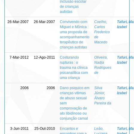
inclusão escolar
de crianças
autistas
26-Mar-2007
26-Mar-2007
Convivendo com
Coelho,
Tafuri, Ma
Miguel e Mônica :
Carlos
Izabel
uma proposta de
Frederico
acompanhamento
de
terapêutico de
Macedo
crianças autistas
7-Mar-2012
12-Ago-2011
Costurando
Oliveira,
Tafuri, Ma
rupturas : o
Nadja
Izabel
trauma na clínica
Rodrigues
psicanalítica com
de
uma criança
2006
2006
Dano psiquico em
Silva
Tafuri, Ma
crianças vitimas
Júnior,
Izabel
de abuso sexual
Álvaro
sem
Pereira da
comprovação de
ato libidinoso ou
conjunção carnal
3-Jun-2011
25-Out-2010
Encantos e
Leão,
Tafuri, Ma
encontros com a
Luciana
Izabel