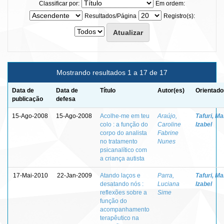
Classificar por:
Em ordem:
Resultados/Página
Registro(s):
Mostrando resultados 1 a 17 de 17
Data de
Data de
Título
Autor(es)
Orientado
publicação
defesa
15-Ago-2008
15-Ago-2008
Acolhe-me em teu
Araújo,
Tafuri, Ma
colo : a função do
Caroline
Izabel
corpo do analista
Fabrine
no tratamento
Nunes
psicanalítico com
a criança autista
17-Mai-2010
22-Jan-2009
Atando laços e
Parra,
Tafuri, Ma
desatando nós :
Luciana
Izabel
reflexões sobre a
Sime
função do
acompanhamento
terapêutico na