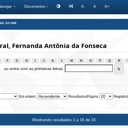
Navegar
Documentos
A-
A
A+
NAL DA UNB
ral, Fernanda Antônia da Fonseca
F
G
H
I
J
K
L
M
N
O
P
Q
R
ou entre com as primeiras letras:
Em ordem:
Resultados/Página
Registro(
Mostrando resultados 1 a 16 de 16