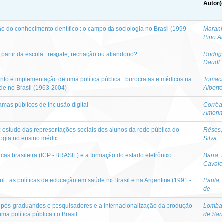
Autor(
o do conhecimento científico : o campo da sociologia no Brasil (1999-
Maranh
Pino A
partir da escola : resgate, recriação ou abandono?
Rodrig
Daudt
nto e implementação de uma política pública : burocratas e médicos na
Tomach
úde no Brasil (1963-2004)
Albert
amas públicos de inclusão digital
Corrêa
Amori
s : estudo das representações sociais dos alunos da rede pública do
Rêses,
ologia no ensino médio
Silva
icas brasileira (ICP - BRASIL) e a formação do estado eletrônico
Barra,
Cavalc
ul : as políticas de educação em saúde no Brasil e na Argentina (1991 -
Paula,
de
e pós-graduandos e pesquisadores e a internacionalização da produção
Lombas
ma política pública no Brasil
de San