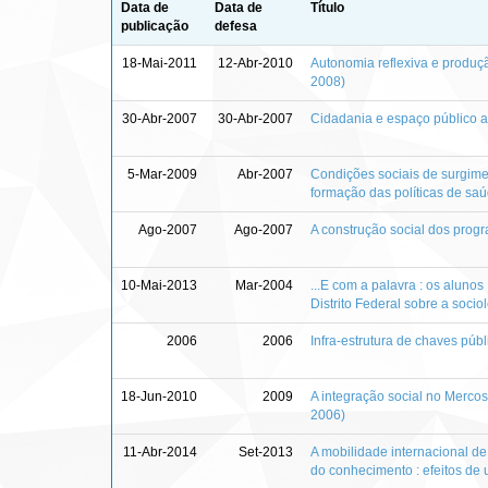
Data de
Data de
Título
publicação
defesa
18-Mai-2011
12-Abr-2010
Autonomia reflexiva e produçã
2008)
30-Abr-2007
30-Abr-2007
Cidadania e espaço público a 
5-Mar-2009
Abr-2007
Condições sociais de surgime
formação das políticas de sa
Ago-2007
Ago-2007
A construção social dos progr
10-Mai-2013
Mar-2004
...E com a palavra : os aluno
Distrito Federal sobre a soci
2006
2006
Infra-estrutura de chaves públ
18-Jun-2010
2009
A integração social no Mercos
2006)
11-Abr-2014
Set-2013
A mobilidade internacional d
do conhecimento : efeitos de u