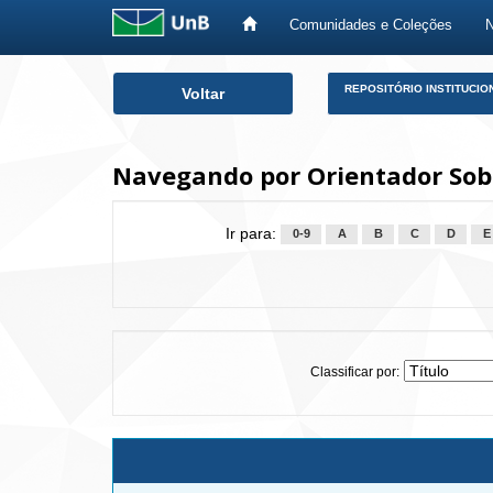
Comunidades e Coleções
Skip
REPOSITÓRIO INSTITUCIO
Voltar
navigation
Navegando por Orientador Sob
Ir para:
0-9
A
B
C
D
E
Classificar por: