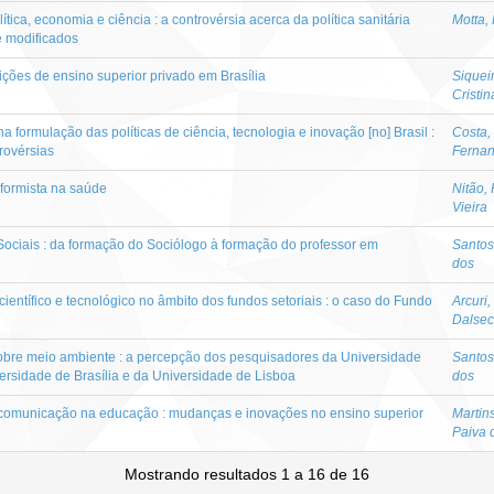
lítica, economia e ciência : a controvérsia acerca da política sanitária
Motta,
e modificados
uições de ensino superior privado em Brasília
Siquei
Cristin
formulação das políticas de ciência, tecnologia e inovação [no] Brasil :
Costa,
rovérsias
Ferna
eformista na saúde
Nitão,
Vieira
Sociais : da formação do Sociólogo à formação do professor em
Santos
dos
entífico e tecnológico no âmbito dos fundos setoriais : o caso do Fundo
Arcuri
Dalsec
bre meio ambiente : a percepção dos pesquisadores da Universidade
Santos
ersidade de Brasília e da Universidade de Lisboa
dos
 comunicação na educação : mudanças e inovações no ensino superior
Martin
Paiva 
Mostrando resultados 1 a 16 de 16