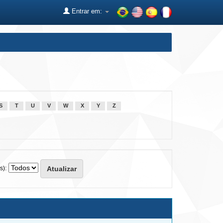
Entrar em:
S
T
U
V
W
X
Y
Z
s):