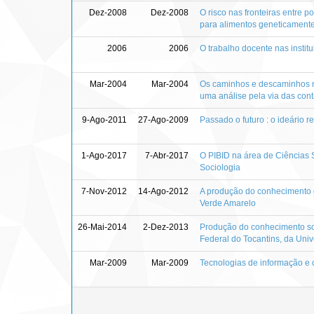
Dez-2008
Dez-2008
O risco nas fronteiras entre po
para alimentos geneticament
2006
2006
O trabalho docente nas instit
Mar-2004
Mar-2004
Os caminhos e descaminhos na 
uma análise pela via das cont
9-Ago-2011
27-Ago-2009
Passado o futuro : o ideário r
1-Ago-2017
7-Abr-2017
O PIBID na área de Ciências 
Sociologia
7-Nov-2012
14-Ago-2012
A produção do conhecimento ci
Verde Amarelo
26-Mai-2014
2-Dez-2013
Produção do conhecimento so
Federal do Tocantins, da Univ
Mar-2009
Mar-2009
Tecnologias de informação e