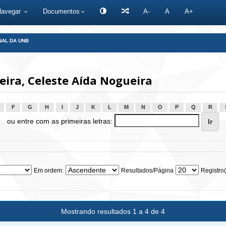
Navegar
Documentos
A-
A
A+
NAL DA UNB
eira, Celeste Aída Nogueira
F
G
H
I
J
K
L
M
N
O
P
Q
R
ou entre com as primeiras letras:
Em ordem:
Resultados/Página
Registro(
Mostrando resultados 1 a 4 de 4