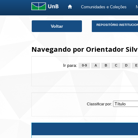
Comunidades e Coleções
Skip
REPOSITÓRIO INSTITUCIO
Voltar
navigation
Navegando por Orientador Silv
Ir para:
0-9
A
B
C
D
E
Classificar por: