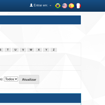
Entrar em:
S
T
U
V
W
X
Y
Z
s):