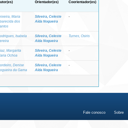
utor(es)
Orientador(es)
Coorientador(es)
eixeira, Maria
Silveira, Celeste
-
parecida dos
Aída Nogueira
antos
odrigues, Isabela
Silveira, Celeste
Turnes, Osiris
ereira
Aída Nogueira
iaz, Margarita
Silveira, Celeste
-
aria Ochoa
Aída Nogueira
ordeiro, Denise
Silveira, Celeste
-
ogueira da Gama
Aída Nogueira
Fale conosco
Sobre