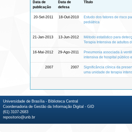
Data de
Data de
Título
publicação
defesa
20-Set-2011
18-Out-2010
Estudo dos fatores de risco p
pediátrica
21-Jan-2013
13-Jun-2012
Método estatístico para detec
Terapia Intensiva de adultos d
16-Mai-2012
29-Ago-2011
Pneumonia associada à ventil
intensiva de hospital público 
2007
2007
Significância clínica da pre
uma unidade de terapia intens
Universidade de Brasília - Biblioteca Central
Coordenadoria de Gestão da Informação Digital - GID
(61) 3107-2683
repositorio@unb.br