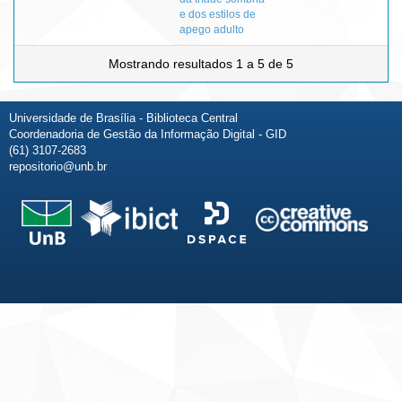
e dos estilos de
apego adulto
Mostrando resultados 1 a 5 de 5
Universidade de Brasília - Biblioteca Central
Coordenadoria de Gestão da Informação Digital - GID
(61) 3107-2683
repositorio@unb.br
Fale conosco
Sobre