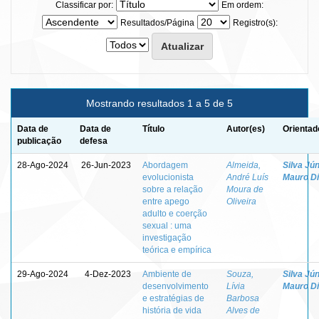
Classificar por:
Em ordem:
Resultados/Página
Registro(s):
Mostrando resultados 1 a 5 de 5
Data de
Data de
Título
Autor(es)
Orientad
publicação
defesa
28-Ago-2024
26-Jun-2023
Abordagem
Almeida,
Silva Jún
evolucionista
André Luís
Mauro D
sobre a relação
Moura de
entre apego
Oliveira
adulto e coerção
sexual : uma
investigação
teórica e empírica
29-Ago-2024
4-Dez-2023
Ambiente de
Souza,
Silva Jún
desenvolvimento
Lívia
Mauro D
e estratégias de
Barbosa
história de vida
Alves de