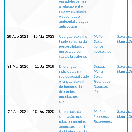
em adolescentes :
a relação entre
imprevisibilidade
e severidade
ambiental e traços
antissociais
29-Ago-2024
10-Mai-2023
Coerção sexual e
Mello,
Silva Jún
tríade sombria da
Sarah
Mauro D
personalidade :
Torres
um estudo com
Teixeira de
casais brasileiros
31-Mar-2020
11-Jul-2019
Diferenças
Souza,
Silva Jún
individuais na
Maria
Mauro D
sociossexualidade
Luíza
e função sexual
Rodrigues
de homens de
Sampaio
diferentes
de
orientações
sexuais
27-Abr-2021
10-Dez-2020
Um estudo da
Martins,
Silva Jún
satisfação nos
Leonardo
Mauro D
relacionamentos
Boaventura
amorosos a partir
da tríade sombria