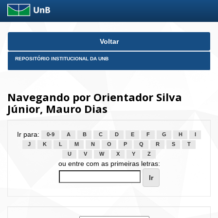
Skip
Voltar
navigation
REPOSITÓRIO INSTITUCIONAL DA UNB
Navegando por Orientador Silva
Júnior, Mauro Dias
Ir para:
0-9
A
B
C
D
E
F
G
H
I
J
K
L
M
N
O
P
Q
R
S
T
U
V
W
X
Y
Z
ou entre com as primeiras letras: