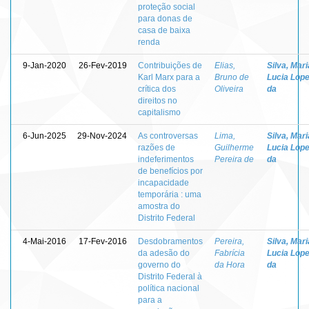
proteção social
para donas de
casa de baixa
renda
9-Jan-2020
26-Fev-2019
Contribuições de
Elias,
Silva, Mari
Karl Marx para a
Bruno de
Lucia Lop
crítica dos
Oliveira
da
direitos no
capitalismo
6-Jun-2025
29-Nov-2024
As controversas
Lima,
Silva, Mari
razões de
Guilherme
Lucia Lop
indeferimentos
Pereira de
da
de benefícios por
incapacidade
temporária : uma
amostra do
Distrito Federal
4-Mai-2016
17-Fev-2016
Desdobramentos
Pereira,
Silva, Mari
da adesão do
Fabrícia
Lucia Lop
governo do
da Hora
da
Distrito Federal à
política nacional
para a