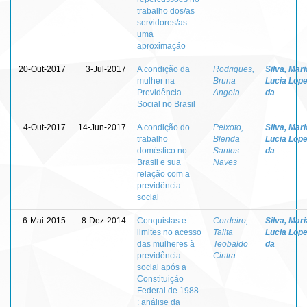
trabalho dos/as
servidores/as -
uma
aproximação
20-Out-2017
3-Jul-2017
A condição da
Rodrigues,
Silva, Mari
mulher na
Bruna
Lucia Lop
Previdência
Angela
da
Social no Brasil
4-Out-2017
14-Jun-2017
A condição do
Peixoto,
Silva, Mari
trabalho
Blenda
Lucia Lop
doméstico no
Santos
da
Brasil e sua
Naves
relação com a
previdência
social
6-Mai-2015
8-Dez-2014
Conquistas e
Cordeiro,
Silva, Mari
limites no acesso
Talita
Lucia Lop
das mulheres à
Teobaldo
da
previdência
Cintra
social após a
Constituição
Federal de 1988
: análise da