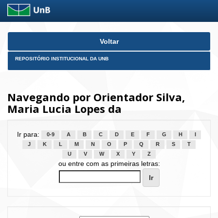
Skip
Voltar
navigation
REPOSITÓRIO INSTITUCIONAL DA UNB
Navegando por Orientador Silva,
Maria Lucia Lopes da
Ir para:
0-9
A
B
C
D
E
F
G
H
I
J
K
L
M
N
O
P
Q
R
S
T
U
V
W
X
Y
Z
ou entre com as primeiras letras: