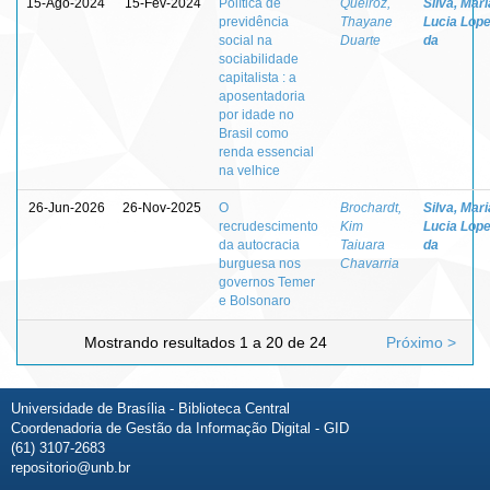
15-Ago-2024
15-Fev-2024
Política de
Queiroz,
Silva, Mari
previdência
Thayane
Lucia Lop
social na
Duarte
da
sociabilidade
capitalista : a
aposentadoria
por idade no
Brasil como
renda essencial
na velhice
26-Jun-2026
26-Nov-2025
O
Brochardt,
Silva, Mari
recrudescimento
Kim
Lucia Lop
da autocracia
Taiuara
da
burguesa nos
Chavarria
governos Temer
e Bolsonaro
Mostrando resultados 1 a 20 de 24
Próximo >
Universidade de Brasília - Biblioteca Central
Coordenadoria de Gestão da Informação Digital - GID
(61) 3107-2683
repositorio@unb.br