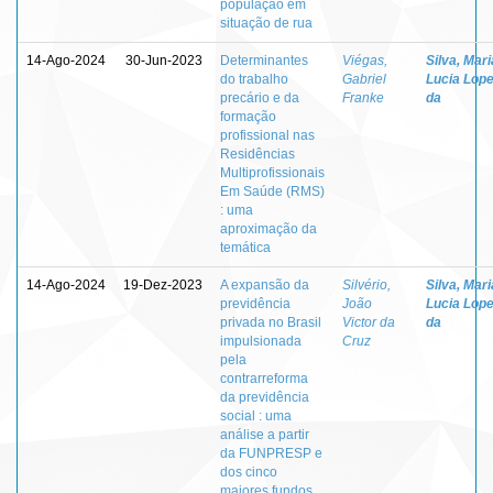
população em
situação de rua
14-Ago-2024
30-Jun-2023
Determinantes
Viégas,
Silva, Mari
do trabalho
Gabriel
Lucia Lop
precário e da
Franke
da
formação
profissional nas
Residências
Multiprofissionais
Em Saúde (RMS)
: uma
aproximação da
temática
14-Ago-2024
19-Dez-2023
A expansão da
Silvério,
Silva, Mari
previdência
João
Lucia Lop
privada no Brasil
Victor da
da
impulsionada
Cruz
pela
contrarreforma
da previdência
social : uma
análise a partir
da FUNPRESP e
dos cinco
maiores fundos