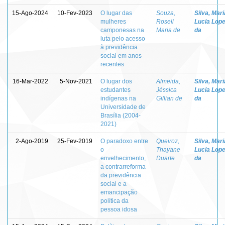
15-Ago-2024
10-Fev-2023
O lugar das
Souza,
Silva, Mari
mulheres
Roseli
Lucia Lop
camponesas na
Maria de
da
luta pelo acesso
à previdência
social em anos
recentes
16-Mar-2022
5-Nov-2021
O lugar dos
Almeida,
Silva, Mari
estudantes
Jéssica
Lucia Lop
indígenas na
Gillian de
da
Universidade de
Brasília (2004-
2021)
2-Ago-2019
25-Fev-2019
O paradoxo entre
Queiroz,
Silva, Mari
o
Thayane
Lucia Lop
envelhecimento,
Duarte
da
a contrarreforma
da previdência
social e a
emancipação
política da
pessoa idosa