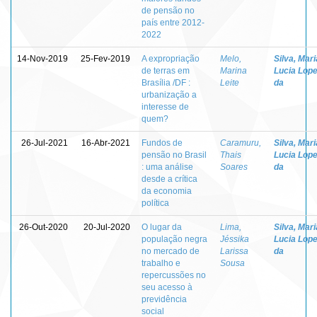
de pensão no
país entre 2012-
2022
14-Nov-2019
25-Fev-2019
A expropriação
Melo,
Silva, Mari
de terras em
Marina
Lucia Lop
Brasília /DF :
Leite
da
urbanização a
interesse de
quem?
26-Jul-2021
16-Abr-2021
Fundos de
Caramuru,
Silva, Mari
pensão no Brasil
Thais
Lucia Lop
: uma análise
Soares
da
desde a crítica
da economia
política
26-Out-2020
20-Jul-2020
O lugar da
Lima,
Silva, Mari
população negra
Jéssika
Lucia Lop
no mercado de
Larissa
da
trabalho e
Sousa
repercussões no
seu acesso à
previdência
social