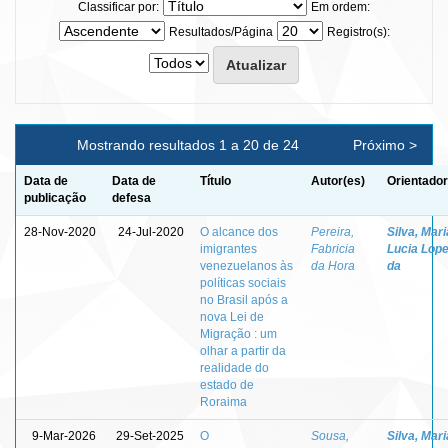
Classificar por:
Em ordem:
Resultados/Página
Registro(s):
Mostrando resultados 1 a 20 de 24
Próximo >
Data de
Data de
Título
Autor(es)
Orientador
publicação
defesa
28-Nov-2020
24-Jul-2020
O alcance dos
Pereira,
Silva, Mari
imigrantes
Fabricia
Lucia Lop
venezuelanos às
da Hora
da
políticas sociais
no Brasil após a
nova Lei de
Migração : um
olhar a partir da
realidade do
estado de
Roraima
9-Mar-2026
29-Set-2025
O
Sousa,
Silva, Mari