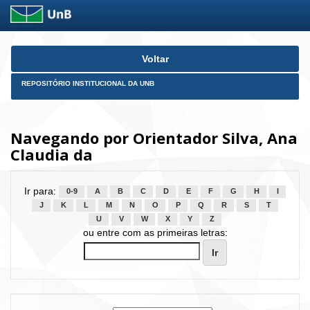
Skip
Voltar
navigation
REPOSITÓRIO INSTITUCIONAL DA UNB
Navegando por Orientador Silva, Ana
Claudia da
Ir para:
0-9
A
B
C
D
E
F
G
H
I
J
K
L
M
N
O
P
Q
R
S
T
U
V
W
X
Y
Z
ou entre com as primeiras letras: