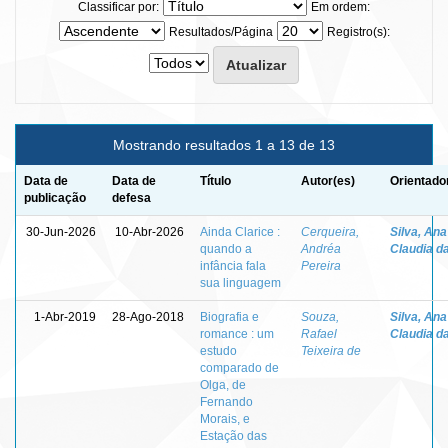
Classificar por:
Em ordem:
Resultados/Página
Registro(s):
Mostrando resultados 1 a 13 de 13
Data de
Data de
Título
Autor(es)
Orientado
publicação
defesa
30-Jun-2026
10-Abr-2026
Ainda Clarice :
Cerqueira,
Silva, Ana
quando a
Andréa
Claudia d
infância fala
Pereira
sua linguagem
1-Abr-2019
28-Ago-2018
Biografia e
Souza,
Silva, Ana
romance : um
Rafael
Claudia d
estudo
Teixeira de
comparado de
Olga, de
Fernando
Morais, e
Estação das