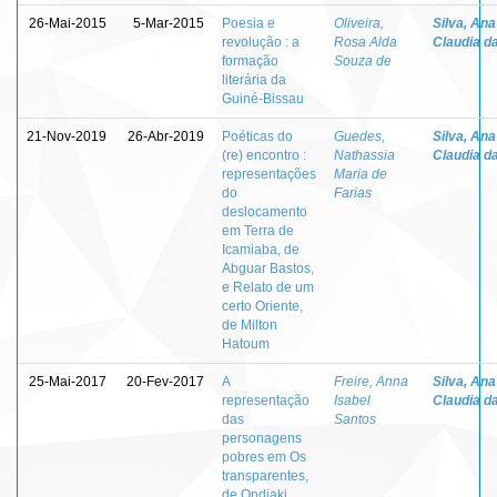
26-Mai-2015
5-Mar-2015
Poesia e
Oliveira,
Silva, Ana
revolução : a
Rosa Alda
Claudia d
formação
Souza de
literária da
Guiné-Bissau
21-Nov-2019
26-Abr-2019
Poéticas do
Guedes,
Silva, Ana
(re) encontro :
Nathassia
Claudia d
representações
Maria de
do
Farias
deslocamento
em Terra de
Icamiaba, de
Abguar Bastos,
e Relato de um
certo Oriente,
de Milton
Hatoum
25-Mai-2017
20-Fev-2017
A
Freire, Anna
Silva, Ana
representação
Isabel
Claudia d
das
Santos
personagens
pobres em Os
transparentes,
de Ondjaki