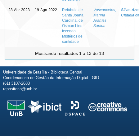
28-Abr-2023
19-Ago-2022
Retábulo de
Vasconcelos,
Silva, Ana
Santa Joana
Marina
Claudia d
Carolina, de
Arantes
Osman Lins :
Santos
tecendo
Mistérios de
santidade
Mostrando resultados 1 a 13 de 13
Universidade de Brasília - Biblioteca Central
Coordenadoria de Gestão da Informação Digital - GID
(61) 3107-2683
repositorio@unb.br