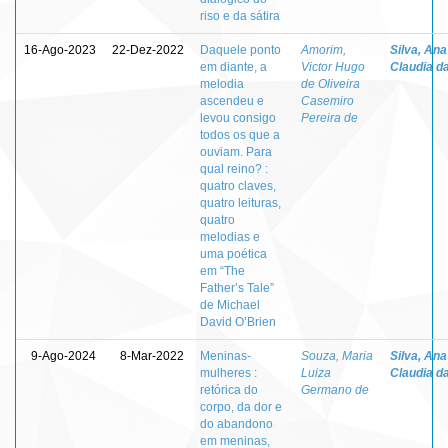
riso e da sátira
16-Ago-2023
22-Dez-2022
Daquele ponto
Amorim,
Silva, Ana
em diante, a
Victor Hugo
Claudia d
melodia
de Oliveira
ascendeu e
Casemiro
levou consigo
Pereira de
todos os que a
ouviam. Para
qual reino? :
quatro claves,
quatro leituras,
quatro
melodias e
uma poética
em “The
Father’s Tale”
de Michael
David O’Brien
9-Ago-2024
8-Mar-2022
Meninas-
Souza, Maria
Silva, Ana
mulheres :
Luiza
Claudia d
retórica do
Germano de
corpo, da dor e
do abandono
em meninas,