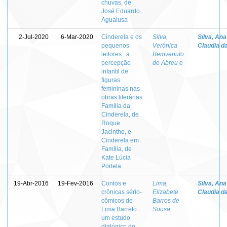
chuvas, de
José Eduardo
Agualusa
2-Jul-2020
6-Mar-2020
Cinderela e os
Silva,
Silva, Ana
pequenos
Verônica
Claudia d
leitores : a
Bemvenuto
percepção
de Abreu e
infantil de
figuras
femininas nas
obras literárias
Família da
Cinderela, de
Roque
Jacintho, e
Cinderela em
Família, de
Kate Lúcia
Portela
19-Abr-2016
19-Fev-2016
Contos e
Lima,
Silva, Ana
crônicas sério-
Elizabete
Claudia d
cômicos de
Barros de
Lima Barreto :
Sousa
um estudo
dialógico do