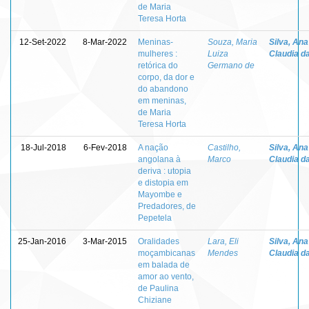
de Maria
Teresa Horta
12-Set-2022
8-Mar-2022
Meninas-
Souza, Maria
Silva, Ana
mulheres :
Luiza
Claudia d
retórica do
Germano de
corpo, da dor e
do abandono
em meninas,
de Maria
Teresa Horta
18-Jul-2018
6-Fev-2018
A nação
Castilho,
Silva, Ana
angolana à
Marco
Claudia d
deriva : utopia
e distopia em
Mayombe e
Predadores, de
Pepetela
25-Jan-2016
3-Mar-2015
Oralidades
Lara, Eli
Silva, Ana
moçambicanas
Mendes
Claudia d
em balada de
amor ao vento,
de Paulina
Chiziane