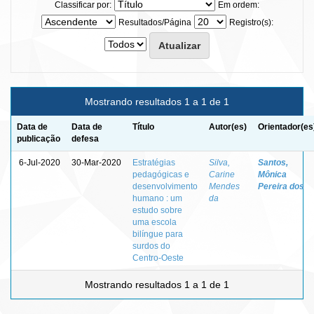
Classificar por:
Em ordem:
Resultados/Página
Registro(s):
Mostrando resultados 1 a 1 de 1
Data de
Data de
Título
Autor(es)
Orientador(es
publicação
defesa
6-Jul-2020
30-Mar-2020
Estratégias
Silva,
Santos,
pedagógicas e
Carine
Mônica
desenvolvimento
Mendes
Pereira dos
humano : um
da
estudo sobre
uma escola
bilíngue para
surdos do
Centro-Oeste
Mostrando resultados 1 a 1 de 1