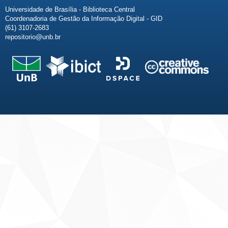
Universidade de Brasília - Biblioteca Central
Coordenadoria de Gestão da Informação Digital - GID
(61) 3107-2683
repositorio@unb.br
Fale conosco
Sobre