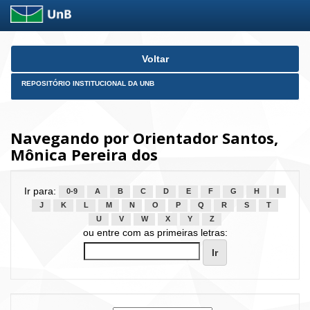
Skip
Voltar
navigation
REPOSITÓRIO INSTITUCIONAL DA UNB
Navegando por Orientador Santos,
Mônica Pereira dos
Ir para:
0-9
A
B
C
D
E
F
G
H
I
J
K
L
M
N
O
P
Q
R
S
T
U
V
W
X
Y
Z
ou entre com as primeiras letras: