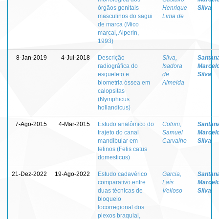
órgãos genitais
Henrique
Silva
masculinos do sagui
Lima de
de marca (Mico
marcai, Alperin,
1993)
8-Jan-2019
4-Jul-2018
Descrição
Silva,
Santana
radiográfica do
Isadora
Marcel
esqueleto e
de
Silva
biometria óssea em
Almeida
calopsitas
(Nymphicus
hollandicus)
7-Ago-2015
4-Mar-2015
Estudo anatômico do
Cotrim,
Santana
trajeto do canal
Samuel
Marcel
mandibular em
Carvalho
Silva
felinos (Felis catus
domesticus)
21-Dez-2022
19-Ago-2022
Estudo cadavérico
Garcia,
Santana
comparativo entre
Laís
Marcel
duas técnicas de
Velloso
Silva
bloqueio
locorregional dos
plexos braquial,