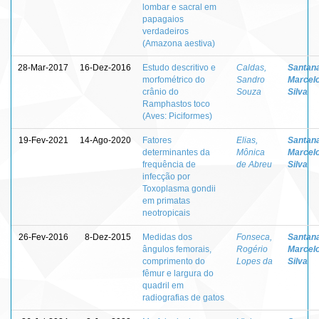
lombar e sacral em
papagaios
verdadeiros
(Amazona aestiva)
28-Mar-2017
16-Dez-2016
Estudo descritivo e
Caldas,
Santana
morfométrico do
Sandro
Marcel
crânio do
Souza
Silva
Ramphastos toco
(Aves: Piciformes)
19-Fev-2021
14-Ago-2020
Fatores
Elias,
Santana
determinantes da
Mônica
Marcel
frequência de
de Abreu
Silva
infecção por
Toxoplasma gondii
em primatas
neotropicais
26-Fev-2016
8-Dez-2015
Medidas dos
Fonseca,
Santana
ângulos femorais,
Rogério
Marcel
comprimento do
Lopes da
Silva
fêmur e largura do
quadril em
radiografias de gatos