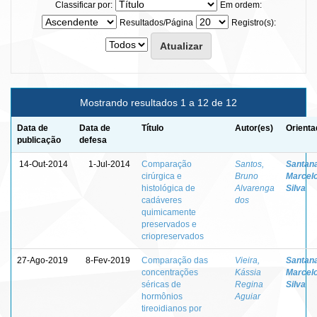
Classificar por:
Em ordem:
Resultados/Página
Registro(s):
Mostrando resultados 1 a 12 de 12
Data de
Data de
Título
Autor(es)
Orienta
publicação
defesa
14-Out-2014
1-Jul-2014
Comparação
Santos,
Santana
cirúrgica e
Bruno
Marcel
histológica de
Alvarenga
Silva
cadáveres
dos
quimicamente
preservados e
criopreservados
27-Ago-2019
8-Fev-2019
Comparação das
Vieira,
Santana
concentrações
Kássia
Marcel
séricas de
Regina
Silva
hormônios
Aguiar
tireoidianos por