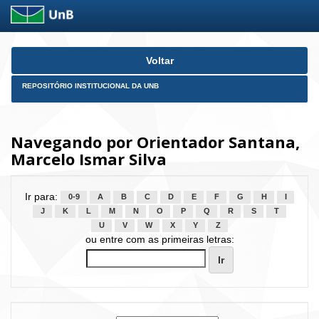
Skip
Voltar
navigation
REPOSITÓRIO INSTITUCIONAL DA UNB
Navegando por Orientador Santana,
Marcelo Ismar Silva
Ir para:
0-9
A
B
C
D
E
F
G
H
I
J
K
L
M
N
O
P
Q
R
S
T
U
V
W
X
Y
Z
ou entre com as primeiras letras: