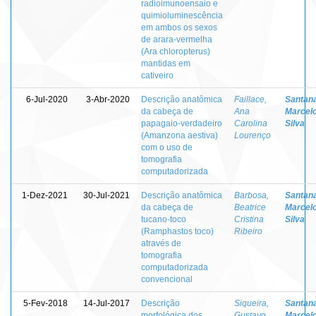
radioimunoensaio e
quimioluminescência
em ambos os sexos
de arara-vermelha
(Ara chloropterus)
mantidas em
cativeiro
6-Jul-2020
3-Abr-2020
Descrição anatômica
Faillace,
Santana
da cabeça de
Ana
Marcel
papagaio-verdadeiro
Carolina
Silva
(Amanzona aestiva)
Lourenço
com o uso de
tomografia
computadorizada
1-Dez-2021
30-Jul-2021
Descrição anatômica
Barbosa,
Santana
da cabeça de
Beatrice
Marcel
tucano-toco
Cristina
Silva
(Ramphastos toco)
Ribeiro
através de
tomografia
computadorizada
convencional
5-Fev-2018
14-Jul-2017
Descrição
Siqueira,
Santana
morfológica dos
Gustavo
Marcel