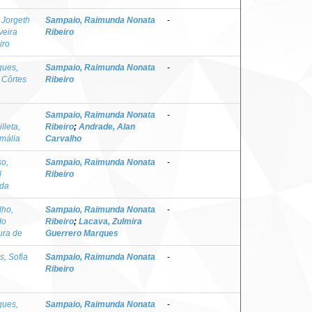
 Jorgeth
Sampaio, Raimunda Nonata
-
veira
Ribeiro
iro
gues,
Sampaio, Raimunda Nonata
-
 Côrtes
Ribeiro
Sampaio, Raimunda Nonata
-
lleta,
Ribeiro
;
Andrade, Alan
mália
Carvalho
so,
Sampaio, Raimunda Nonata
-
l
Ribeiro
da
lho,
Sampaio, Raimunda Nonata
-
do
Ribeiro
;
Lacava, Zulmira
ura de
Guerrero Marques
s, Sofia
Sampaio, Raimunda Nonata
-
Ribeiro
gues,
Sampaio, Raimunda Nonata
-