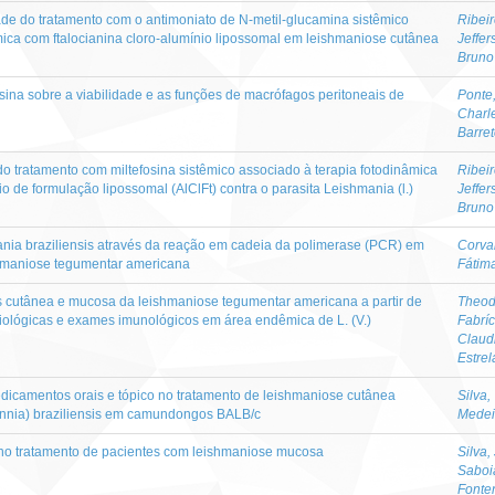
dade do tratamento com o antimoniato de N-metil-glucamina sistêmico
Ribeir
mica com ftalocianina cloro-alumínio lipossomal em leishmaniose cutânea
Jeffer
Bruno
osina sobre a viabilidade e as funções de macrófagos peritoneais de
Ponte
Charl
Barre
 do tratamento com miltefosina sistêmico associado à terapia fotodinâmica
Ribeir
io de formulação lipossomal (AlClFt) contra o parasita Leishmania (l.)
Jeffer
Bruno
ia braziliensis através da reação em cadeia da polimerase (PCR) em
Corva
shmaniose tegumentar americana
Fátima
s cutânea e mucosa da leishmaniose tegumentar americana a partir de
Theod
emiológicas e exames imunológicos em área endêmica de L. (V.)
Fabríc
Claud
Estrel
dicamentos orais e tópico no tratamento de leishmaniose cutânea
Silva,
nnia) braziliensis em camundongos BALB/c
Medei
e no tratamento de pacientes com leishmaniose mucosa
Silva,
Saboi
Fonte