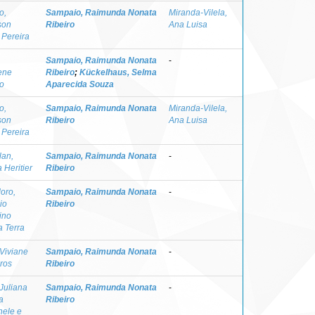
o,
Sampaio, Raimunda Nonata
Miranda-Vilela,
son
Ribeiro
Ana Luisa
 Pereira
,
Sampaio, Raimunda Nonata
-
ene
Ribeiro
;
Kückelhaus, Selma
to
Aparecida Souza
o,
Sampaio, Raimunda Nonata
Miranda-Vilela,
son
Ribeiro
Ana Luisa
 Pereira
lan,
Sampaio, Raimunda Nonata
-
 Heritier
Ribeiro
oro,
Sampaio, Raimunda Nonata
-
io
Ribeiro
ino
a Terra
 Viviane
Sampaio, Raimunda Nonata
-
ros
Ribeiro
 Juliana
Sampaio, Raimunda Nonata
-
a
Ribeiro
nele e