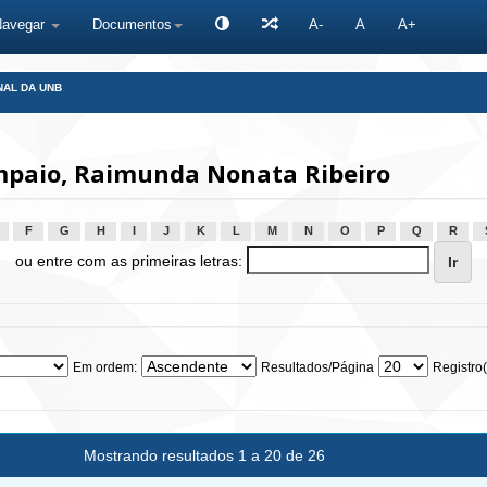
Navegar
Documentos
A-
A
A+
NAL DA UNB
mpaio, Raimunda Nonata Ribeiro
F
G
H
I
J
K
L
M
N
O
P
Q
R
ou entre com as primeiras letras:
Em ordem:
Resultados/Página
Registro(
Mostrando resultados 1 a 20 de 26