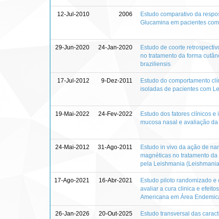
12-Jul-2010
2006
Estudo comparativo da respost
Glucamina em pacientes com 
29-Jun-2020
24-Jan-2020
Estudo de coorte retrospectiv
no tratamento da forma cutâ
braziliensis
17-Jul-2012
9-Dez-2011
Estudo do comportamento clíni
isoladas de pacientes com 
19-Mai-2022
24-Fev-2022
Estudo dos fatores clínicos 
mucosa nasal e avaliação d
24-Mai-2012
31-Ago-2011
Estudo in vivo da ação de n
magnéticas no tratamento d
pela Leishmania (Leishmani
17-Ago-2021
16-Abr-2021
Estudo piloto randomizado e 
avaliar a cura clinica e efe
Americana em Área Endemica d
26-Jan-2026
20-Out-2025
Estudo transversal das caracte