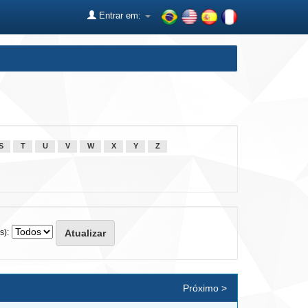
Entrar em:
S
T
U
V
W
X
Y
Z
s):
Próximo >