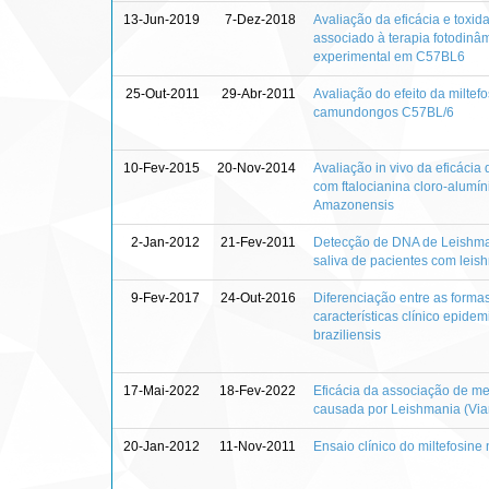
13-Jun-2019
7-Dez-2018
Avaliação da eficácia e toxi
associado à terapia fotodinâ
experimental em C57BL6
25-Out-2011
29-Abr-2011
Avaliação do efeito da miltef
camundongos C57BL/6
10-Fev-2015
20-Nov-2014
Avaliação in vivo da eficácia
com ftalocianina cloro-alumín
Amazonensis
2-Jan-2012
21-Fev-2011
Detecção de DNA de Leishman
saliva de pacientes com lei
9-Fev-2017
24-Out-2016
Diferenciação entre as forma
características clínico epid
braziliensis
17-Mai-2022
18-Fev-2022
Eficácia da associação de me
causada por Leishmania (Via
20-Jan-2012
11-Nov-2011
Ensaio clínico do miltefosin