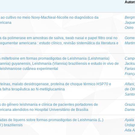
Autor
ao cultivo no meio Novy-MacNeal-Nicolle no diagnóstico da
Bergm
ericana
Jaque
Osiro
 da polimerase em amostras de saliva, swab nasal e papel filtro oral no
Gomes
egumentar americana : estudo clínico, revisão sistemática da literatura e
Marti
da miltefosine em formas promastigotas de Leishmania (Leishmania)
Camp
nnia) guyanensis, Leishmania (Viannia) braziliensis e estudo in vivo de
Jacks
 leishmaniose cutânea experimental
Farias
Franç
oteínas, malato desidrogenase, proteína de choque térmico HSP70 e
Alfani
 falha terapêutica ao N-metilglucamina
de Oli
Santo
s do gênero leishmania e clínica de pacientes portadores de
Grazia
icana atendidos no Hospital Universitário de Brasília
Danie
ladas de liquens sobre formas promastigotas de Leishmania (L.)
Ayala
) braziliensis
Urdapi
Ada A