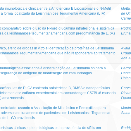
a imunológica e clínica entre a Anfotericina B Lipossomal e o N-Metil
Motta,
a forma localizada da Leishmaniose Tegumentar Americana (LTA)
de Oli
Carne
o comparativo sobre o uso da N-metilglucamina intralesional e sistêmica
Rodri
nea da leishmaniose tegumentar americana com predominância de L. (V.)
Bruna
co, efeito de drogas in vitro e identificação de proteínas de Leishmania
Ayala
Leishmaniose Tegumentar Americana que não responderam ao tratamento
Urdapi
Ada A
e imunológicos associados à disseminação de Leishmania sp para a
Barro
a segurança de antígeno de montenegro em camundongos
Danie
Holan
anocápsulas de PLGA contendo anfotericina B, DMSA e nanopartículas
Carva
a leishmaniose cutânea experimental em camundongos C57BL/6 causada
Ricar
a) amazonensis
Fonto
controlado, usando a Associação de Miltefosina e Pentoxfilina para
Martin
itos adversos no tratamento de pacientes com Leishmaniose Tegumentar
Sales
e L. (V) braziliensis
rísticas clínicas, epidemiológicas e da prevalência de sífilis em
Rodri