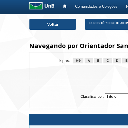
Comunidades e Coleções
Skip
REPOSITÓRIO INSTITUCIO
Voltar
navigation
Navegando por Orientador Sa
Ir para:
0-9
A
B
C
D
E
Classificar por: