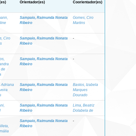
(es)
Orientador(es)
Coorientador(es)
ann,
Sampaio, Raimunda Nonata
Gomes, Ciro
line
Ribeiro
Martins
, Ciro
Sampaio, Raimunda Nonata
-
ns
Ribeiro
os,
Sampaio, Raimunda Nonata
-
andra
Ribeiro
 de
a
, Adriana
Sampaio, Raimunda Nonata
Bastos, Izabela
veira
Ribeiro
Marques
s
Dourado
ni,
Sampaio, Raimunda Nonata
Lima, Beatriz
l
Ribeiro
Dolabela de
Sampaio, Raimunda Nonata
-
lleta,
Ribeiro
mália