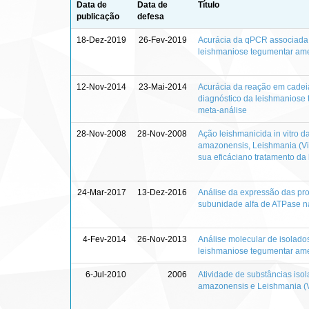
Data de
Data de
Título
publicação
defesa
18-Dez-2019
26-Fev-2019
Acurácia da qPCR associada 
leishmaniose tegumentar am
12-Nov-2014
23-Mai-2014
Acurácia da reação em cadeia
diagnóstico da leishmaniose t
meta-análise
28-Nov-2008
28-Nov-2008
Ação leishmanicida in vitro 
amazonensis, Leishmania (Via
sua eficáciano tratamento da
24-Mar-2017
13-Dez-2016
Análise da expressão das pr
subunidade alfa de ATPase na
4-Fev-2014
26-Nov-2013
Análise molecular de isolado
leishmaniose tegumentar amer
6-Jul-2010
2006
Atividade de substâncias iso
amazonensis e Leishmania (V.