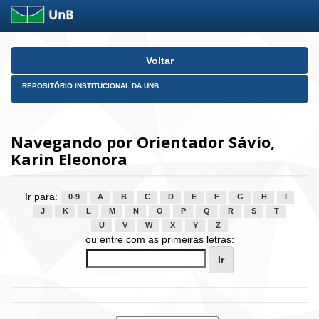
Skip
Voltar
navigation
REPOSITÓRIO INSTITUCIONAL DA UNB
Navegando por Orientador Sávio,
Karin Eleonora
Ir para:
0-9
A
B
C
D
E
F
G
H
I
J
K
L
M
N
O
P
Q
R
S
T
U
V
W
X
Y
Z
ou entre com as primeiras letras: