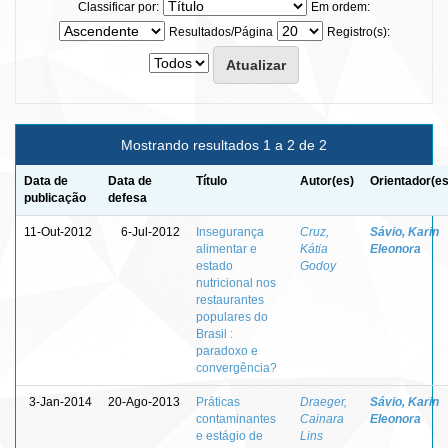
Classificar por:
Em ordem:
Resultados/Página
Registro(s):
Mostrando resultados 1 a 2 de 2
Data de
Data de
Título
Autor(es)
Orientador(es
publicação
defesa
11-Out-2012
6-Jul-2012
Insegurança
Cruz,
Sávio, Karin
alimentar e
Kátia
Eleonora
estado
Godoy
nutricional nos
restaurantes
populares do
Brasil :
paradoxo e
convergência?
3-Jan-2014
20-Ago-2013
Práticas
Draeger,
Sávio, Karin
contaminantes
Cainara
Eleonora
e estágio de
Lins