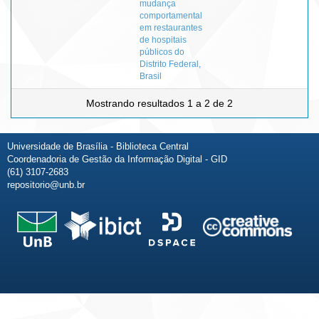
mudança
comportamental
em restaurantes
de hospitais
públicos do
Distrito Federal,
Brasil
Mostrando resultados 1 a 2 de 2
Universidade de Brasília - Biblioteca Central
Coordenadoria de Gestão da Informação Digital - GID
(61) 3107-2683
repositorio@unb.br
Fale conosco