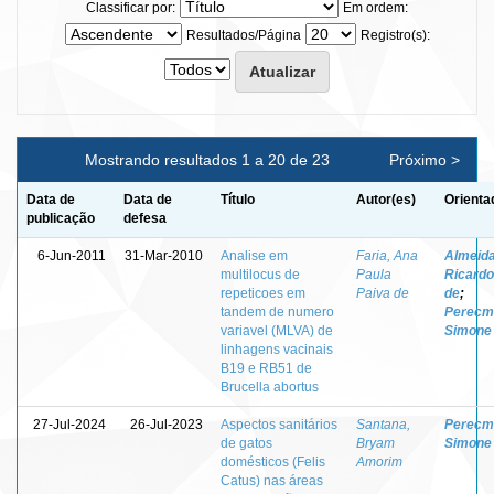
Classificar por:
Em ordem:
Resultados/Página
Registro(s):
Mostrando resultados 1 a 20 de 23
Próximo >
Data de
Data de
Título
Autor(es)
Orienta
publicação
defesa
6-Jun-2011
31-Mar-2010
Analise em
Faria, Ana
Almeida
multilocus de
Paula
Ricardo
repeticoes em
Paiva de
de
;
tandem de numero
Perecm
variavel (MLVA) de
Simone
linhagens vacinais
B19 e RB51 de
Brucella abortus
27-Jul-2024
26-Jul-2023
Aspectos sanitários
Santana,
Perecm
de gatos
Bryam
Simone
domésticos (Felis
Amorim
Catus) nas áreas