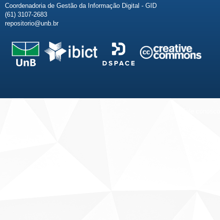
Coordenadoria de Gestão da Informação Digital - GID
(61) 3107-2683
repositorio@unb.br
Fale conosco
Sobre