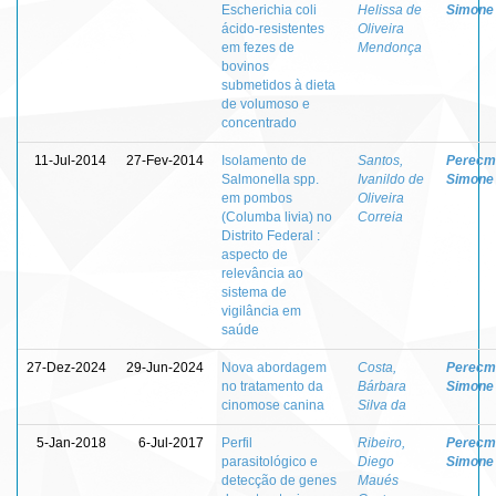
Escherichia coli
Helissa de
Simone
ácido-resistentes
Oliveira
em fezes de
Mendonça
bovinos
submetidos à dieta
de volumoso e
concentrado
11-Jul-2014
27-Fev-2014
Isolamento de
Santos,
Perecm
Salmonella spp.
Ivanildo de
Simone
em pombos
Oliveira
(Columba livia) no
Correia
Distrito Federal :
aspecto de
relevância ao
sistema de
vigilância em
saúde
27-Dez-2024
29-Jun-2024
Nova abordagem
Costa,
Perecm
no tratamento da
Bárbara
Simone
cinomose canina
Silva da
5-Jan-2018
6-Jul-2017
Perfil
Ribeiro,
Perecm
parasitológico e
Diego
Simone
detecção de genes
Maués