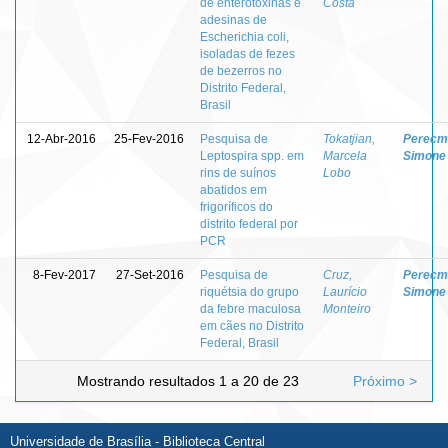
de enterotoxinas e
Costa
adesinas de
Escherichia coli,
isoladas de fezes
de bezerros no
Distrito Federal,
Brasil
12-Abr-2016
25-Fev-2016
Pesquisa de
Tokatjian,
Perecm
Leptospira spp. em
Marcela
Simone
rins de suínos
Lobo
abatidos em
frigoríficos do
distrito federal por
PCR
8-Fev-2017
27-Set-2016
Pesquisa de
Cruz,
Perecm
riquétsia do grupo
Laurício
Simone
da febre maculosa
Monteiro
em cães no Distrito
Federal, Brasil
Mostrando resultados 1 a 20 de 23
Próximo >
Universidade de Brasília - Biblioteca Central