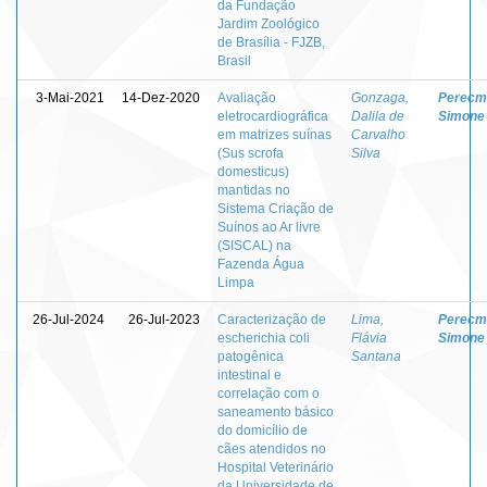
da Fundação
Jardim Zoológico
de Brasília - FJZB,
Brasil
3-Mai-2021
14-Dez-2020
Avaliação
Gonzaga,
Perecm
eletrocardiográfica
Dalila de
Simone
em matrizes suínas
Carvalho
(Sus scrofa
Silva
domesticus)
mantidas no
Sistema Criação de
Suínos ao Ar livre
(SISCAL) na
Fazenda Água
Limpa
26-Jul-2024
26-Jul-2023
Caracterização de
Lima,
Perecm
escherichia coli
Flávia
Simone
patogênica
Santana
intestinal e
correlação com o
saneamento básico
do domicílio de
cães atendidos no
Hospital Veterinário
da Universidade de