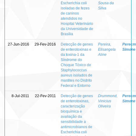
Escherichia coli
Sousa da
isoladas de fezes
Silva
de caninos
atendidos no
Hospital Veterinário
da Universidade de
Brasília
27-Jun-2016
29-Fev-2016
Detecção de genes
Pereira,
Perecm
de enterotoxinas e
Elisangela
Simone
da toxina-1 da
Aline
Síndrome do
Choque Tóxico de
Staphylococcus
aureus isolados de
mastites no Distrito
Federal e Entorno
8-Jul-2011
22-Fev-2011
Detecção de genes
Drummond,
Perecm
de enterotoxinas,
Vinicius
Simone
caracterização
Oliveira
bioquímica e
avaliação da
sensibilidade a
antimicrobianos de
Escherichia coli