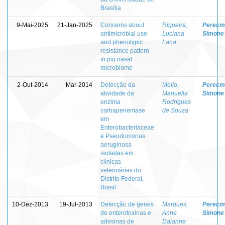
Brasília
9-Mai-2025
21-Jan-2025
Concerns about
Rigueira,
Perecm
antimicrobial use
Luciana
Simone
and phenotypic
Lana
resistance pattern
in pig nasal
microbiome
2-Out-2014
Mar-2014
Detecção da
Mello,
Perecm
atividade da
Manuella
Simone
enzima
Rodrigues
carbapenemase
de Souza
em
Enterobacteriaceae
e Pseudomonas
aeruginosa
isoladas em
clínicas
veterinárias do
Distrito Federal,
Brasil
10-Dez-2013
19-Jul-2013
Detecção de genes
Marques,
Perecm
de enterotoxinas e
Anne
Simone
adesinas de
Daianne