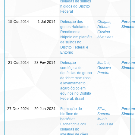
isoladas de suínos
hígidos do Distrito
Federal
15-Out-2014
1-Jul-2014
Detecção dos
Chagas,
Perecm
genes Halotano e
Débora
Simone
Rendimento
Cristina
Nápole em plantéis
Alves das
de suínos no
Distrito Federal e
Entorno
21-Out-2014
28-Fev-2014
Detecção
Martins,
Perecm
sorológica de
Gustavo
Simone
riquétsias do grupo
Pereira
da febre maculosa
e levantamento
acarológico em
equinos no Distrito
Federal, Brasil
27-Dez-2024
29-Jun-2024
Formação de
Silva,
Perecm
biofilme de
Samara
Simone
bactérias
Muniz
Escherichia coli
Fidelis da
isoladas do
intestino de cães