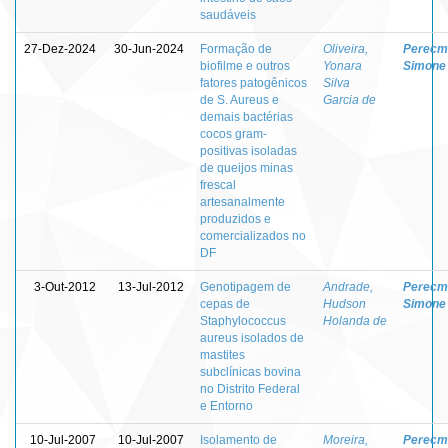
saudáveis
27-Dez-2024
30-Jun-2024
Formação de
Oliveira,
Perecm
biofilme e outros
Yonara
Simone
fatores patogênicos
Silva
de S. Aureus e
Garcia de
demais bactérias
cocos gram-
positivas isoladas
de queijos minas
frescal
artesanalmente
produzidos e
comercializados no
DF
3-Out-2012
13-Jul-2012
Genotipagem de
Andrade,
Perecm
cepas de
Hudson
Simone
Staphylococcus
Holanda de
aureus isolados de
mastites
subclínicas bovina
no Distrito Federal
e Entorno
10-Jul-2007
10-Jul-2007
Isolamento de
Moreira,
Perecm