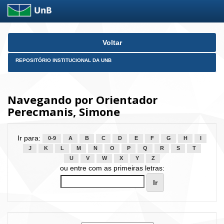
Skip
Voltar
navigation
REPOSITÓRIO INSTITUCIONAL DA UNB
Navegando por Orientador
Perecmanis, Simone
Ir para:
0-9
A
B
C
D
E
F
G
H
I
J
K
L
M
N
O
P
Q
R
S
T
U
V
W
X
Y
Z
ou entre com as primeiras letras: