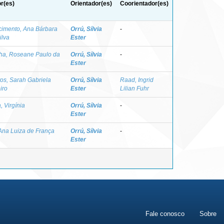
r(es)
Orientador(es)
Coorientador(es)
imento, Ana Bárbara
Orrú, Sílvia
-
ilva
Ester
ha, Roseane Paulo da
Orrú, Sílvia
-
Ester
os, Sarah Gabriela
Orrú, Sílvia
Raad, Ingrid
iro
Ester
Lilian Fuhr
, Virgínia
Orrú, Sílvia
-
Ester
Ana Luiza de França
Orrú, Sílvia
-
Ester
Fale conosco
Sobre