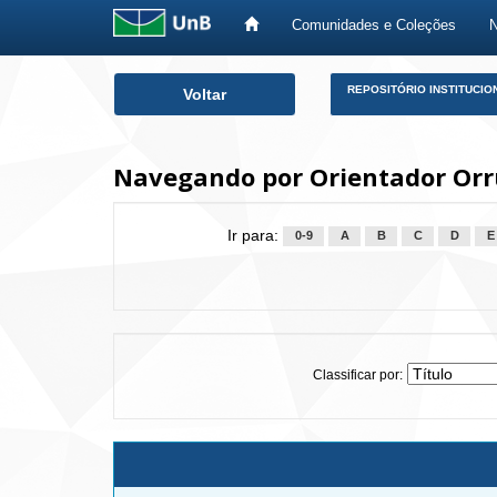
Comunidades e Coleções
Skip
REPOSITÓRIO INSTITUCIO
Voltar
navigation
Navegando por Orientador Orrú,
Ir para:
0-9
A
B
C
D
E
Classificar por: