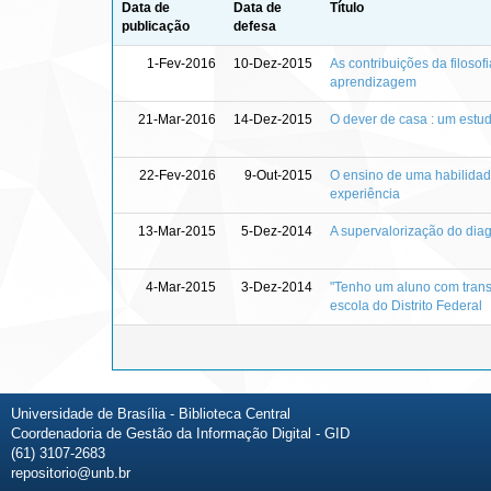
Data de
Data de
Título
publicação
defesa
1-Fev-2016
10-Dez-2015
As contribuições da filoso
aprendizagem
21-Mar-2016
14-Dez-2015
O dever de casa : um estud
22-Fev-2016
9-Out-2015
O ensino de uma habilidade 
experiência
13-Mar-2015
5-Dez-2014
A supervalorização do diag
4-Mar-2015
3-Dez-2014
"Tenho um aluno com trans
escola do Distrito Federal
Universidade de Brasília - Biblioteca Central
Coordenadoria de Gestão da Informação Digital - GID
(61) 3107-2683
repositorio@unb.br