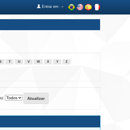
Entrar em:
S
T
U
V
W
X
Y
Z
s):