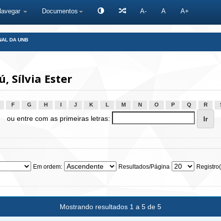
Navegar
Documentos
A-
A
A+
NAL DA UNB
 Sílvia Ester
F
G
H
I
J
K
L
M
N
O
P
Q
R
ou entre com as primeiras letras:
Em ordem:
Resultados/Página
Registro(
Mostrando resultados 1 a 5 de 5