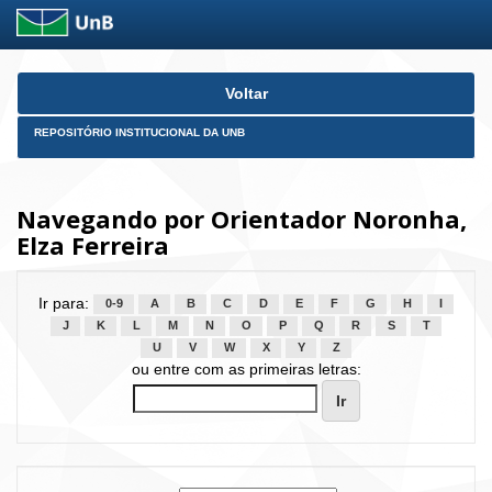
Skip
Voltar
navigation
REPOSITÓRIO INSTITUCIONAL DA UNB
Navegando por Orientador Noronha,
Elza Ferreira
Ir para:
0-9
A
B
C
D
E
F
G
H
I
J
K
L
M
N
O
P
Q
R
S
T
U
V
W
X
Y
Z
ou entre com as primeiras letras: