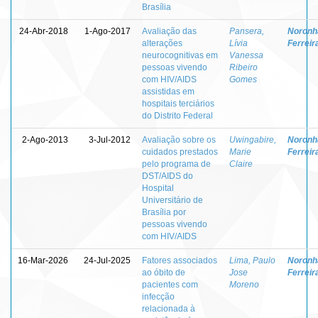
Brasília
24-Abr-2018
1-Ago-2017
Avaliação das
Pansera,
Noronha
alterações
Lívia
Ferreir
neurocognitivas em
Vanessa
pessoas vivendo
Ribeiro
com HIV/AIDS
Gomes
assistidas em
hospitais terciários
do Distrito Federal
2-Ago-2013
3-Jul-2012
Avaliação sobre os
Uwingabire,
Noronha
cuidados prestados
Marie
Ferreir
pelo programa de
Claire
DST/AIDS do
Hospital
Universitário de
Brasília por
pessoas vivendo
com HIV/AIDS
16-Mar-2026
24-Jul-2025
Fatores associados
Lima, Paulo
Noronha
ao óbito de
Jose
Ferreir
pacientes com
Moreno
infecção
relacionada à