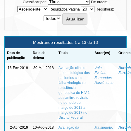
Classificar por:
Em ordem:
Resultados/Página
Registro(s):
Mostrando resultados 1 a 13 de 13
Data de
Data de
Título
Autor(es)
Orienta
publicação
defesa
16-Fev-2019
30-Mai-2018
Avaliação clínico-
Vale,
Noronha
epidemiológica dos
Eveline
Ferreir
pacientes com
Fernandes
falha virológica e
Nascimento
resistência
genotípica do HIV-1
aos antirretrovirais
no período de
março de 2012 a
março de 2017 no
Distrito Federal
2-Abr-2019
10-Ago-2018
Avaliação da
Matsumoto,
Noronha