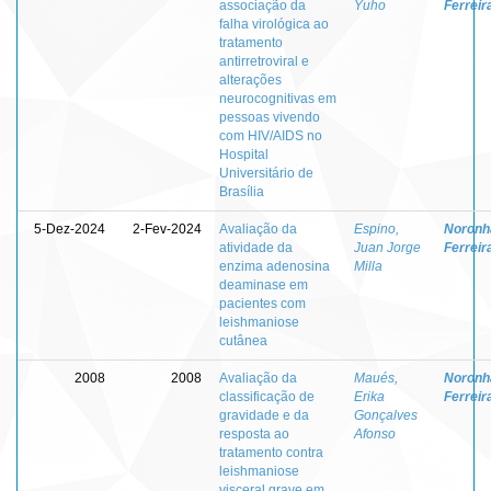
associação da
Yuho
Ferreir
falha virológica ao
tratamento
antirretroviral e
alterações
neurocognitivas em
pessoas vivendo
com HIV/AIDS no
Hospital
Universitário de
Brasília
5-Dez-2024
2-Fev-2024
Avaliação da
Espino,
Noronha
atividade da
Juan Jorge
Ferreir
enzima adenosina
Milla
deaminase em
pacientes com
leishmaniose
cutânea
2008
2008
Avaliação da
Maués,
Noronha
classificação de
Erika
Ferreir
gravidade e da
Gonçalves
resposta ao
Afonso
tratamento contra
leishmaniose
visceral grave em