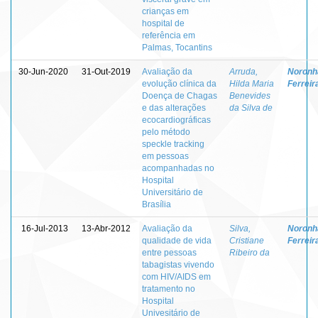
crianças em
hospital de
referência em
Palmas, Tocantins
30-Jun-2020
31-Out-2019
Avaliação da
Arruda,
Noronha
evolução clínica da
Hilda Maria
Ferreir
Doença de Chagas
Benevides
e das alterações
da Silva de
ecocardiográficas
pelo método
speckle tracking
em pessoas
acompanhadas no
Hospital
Universitário de
Brasília
16-Jul-2013
13-Abr-2012
Avaliação da
Silva,
Noronha
qualidade de vida
Cristiane
Ferreir
entre pessoas
Ribeiro da
tabagistas vivendo
com HIV/AIDS em
tratamento no
Hospital
Univesitário de