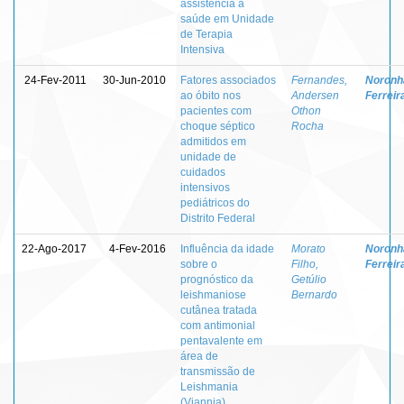
assistência à
saúde em Unidade
de Terapia
Intensiva
24-Fev-2011
30-Jun-2010
Fatores associados
Fernandes,
Noronha
ao óbito nos
Andersen
Ferreir
pacientes com
Othon
choque séptico
Rocha
admitidos em
unidade de
cuidados
intensivos
pediátricos do
Distrito Federal
22-Ago-2017
4-Fev-2016
Influência da idade
Morato
Noronha
sobre o
Filho,
Ferreir
prognóstico da
Getúlio
leishmaniose
Bernardo
cutânea tratada
com antimonial
pentavalente em
área de
transmissão de
Leishmania
(Viannia)