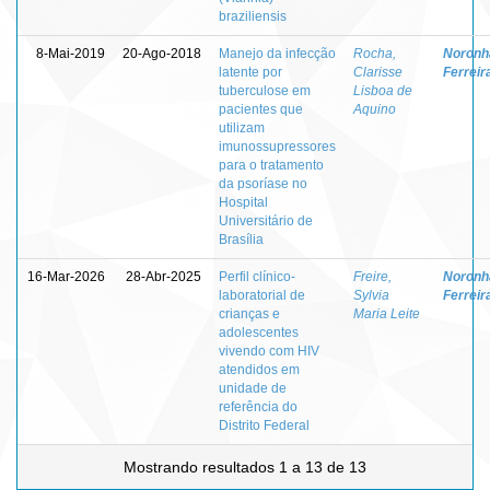
braziliensis
8-Mai-2019
20-Ago-2018
Manejo da infecção
Rocha,
Noronha
latente por
Clarisse
Ferreir
tuberculose em
Lisboa de
pacientes que
Aquino
utilizam
imunossupressores
para o tratamento
da psoríase no
Hospital
Universitário de
Brasília
16-Mar-2026
28-Abr-2025
Perfil clínico-
Freire,
Noronha
laboratorial de
Sylvia
Ferreir
crianças e
Maria Leite
adolescentes
vivendo com HIV
atendidos em
unidade de
referência do
Distrito Federal
Mostrando resultados 1 a 13 de 13