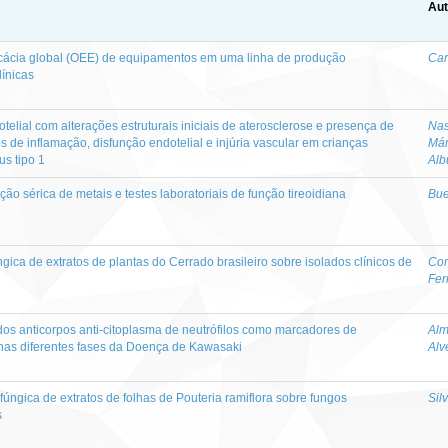
Aut
ficácia global (OEE) de equipamentos em uma linha de produção
Car
línicas
elial com alterações estruturais iniciais de aterosclerose e presença de
Nas
 de inflamação, disfunção endotelial e injúria vascular em crianças
Már
us tipo 1
Alb
ão sérica de metais e testes laboratoriais de função tireoidiana
Bue
ngica de extratos de plantas do Cerrado brasileiro sobre isolados clínicos de
Cor
Fer
 dos anticorpos anti-citoplasma de neutrófilos como marcadores de
Alm
nas diferentes fases da Doença de Kawasaki
Alv
úngica de extratos de folhas de Pouteria ramiflora sobre fungos
Sil
s