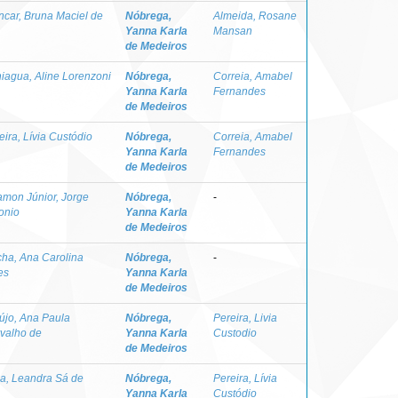
ncar, Bruna Maciel de
Nóbrega,
Almeida, Rosane
Yanna Karla
Mansan
de Medeiros
iagua, Aline Lorenzoni
Nóbrega,
Correia, Amabel
Yanna Karla
Fernandes
de Medeiros
eira, Lívia Custódio
Nóbrega,
Correia, Amabel
Yanna Karla
Fernandes
de Medeiros
mon Júnior, Jorge
Nóbrega,
-
onio
Yanna Karla
de Medeiros
ha, Ana Carolina
Nóbrega,
-
es
Yanna Karla
de Medeiros
újo, Ana Paula
Nóbrega,
Pereira, Livia
valho de
Yanna Karla
Custodio
de Medeiros
a, Leandra Sá de
Nóbrega,
Pereira, Lívia
Yanna Karla
Custódio