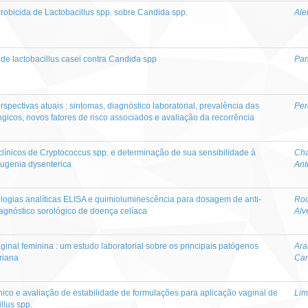
crobicida de Lactobacillus spp. sobre Candida spp.
Ale
o de lactobacillus casei contra Candida spp
Pan
spectivas atuais : sintomas, diagnóstico laboratorial, prevalência das
Per
úngicos, novos fatores de risco associados e avaliação da recorrência
clínicos de Cryptococcus spp. e determinação de sua sensibilidade à
Cha
Eugenia dysenterica
Ant
ogias analíticas ELISA e quimioluminescência para dosagem de anti-
Roc
iagnóstico sorológico de doença celíaca
Alv
inal feminina : um estudo laboratorial sobre os principais patógenos
Ara
riana
Car
co e avaliação de estabilidade de formulações para aplicação vaginal de
Lim
llus spp.