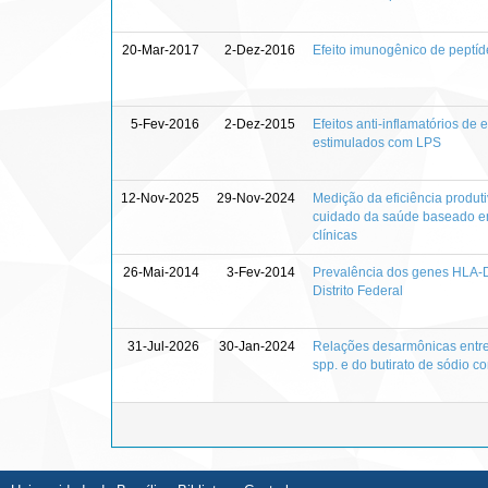
20-Mar-2017
2-Dez-2016
Efeito imunogênico de peptíd
5-Fev-2016
2-Dez-2015
Efeitos anti-inflamatórios d
estimulados com LPS
12-Nov-2025
29-Nov-2024
Medição da eficiência produt
cuidado da saúde baseado em 
clínicas
26-Mai-2014
3-Fev-2014
Prevalência dos genes HLA-D
Distrito Federal
31-Jul-2026
30-Jan-2024
Relações desarmônicas entre 
spp. e do butirato de sódio 