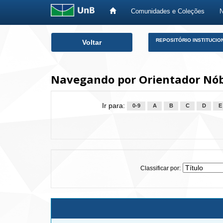
Comunidades e Coleções
Skip
REPOSITÓRIO INSTITUCIO
Voltar
navigation
Navegando por Orientador Nób
Ir para:
0-9
A
B
C
D
E
Classificar por: