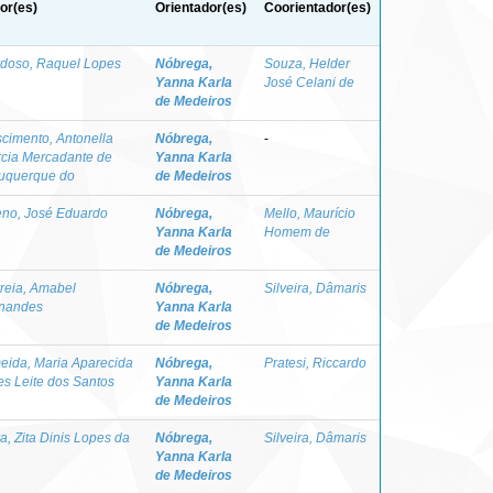
or(es)
Orientador(es)
Coorientador(es)
doso, Raquel Lopes
Nóbrega,
Souza, Helder
Yanna Karla
José Celani de
de Medeiros
cimento, Antonella
Nóbrega,
-
cia Mercadante de
Yanna Karla
uquerque do
de Medeiros
no, José Eduardo
Nóbrega,
Mello, Maurício
Yanna Karla
Homem de
de Medeiros
reia, Amabel
Nóbrega,
Silveira, Dâmaris
nandes
Yanna Karla
de Medeiros
eida, Maria Aparecida
Nóbrega,
Pratesi, Riccardo
es Leite dos Santos
Yanna Karla
de Medeiros
va, Zita Dinis Lopes da
Nóbrega,
Silveira, Dâmaris
Yanna Karla
de Medeiros