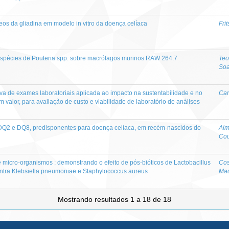
eos da gliadina em modelo in vitro da doença celíaca
Fri
e espécies de Pouteria spp. sobre macrófagos murinos RAW 264.7
Teo
Soa
iva de exames laboratoriais aplicada ao impacto na sustentabilidade e no
Car
valor, para avaliação de custo e viabilidade de laboratório de análises
Q2 e DQ8, predisponentes para doença celíaca, em recém-nascidos do
Alm
Cou
micro-organismos : demonstrando o efeito de pós-bióticos de Lactobacillus
Cos
contra Klebsiella pneumoniae e Staphylococcus aureus
Mad
Mostrando resultados 1 a 18 de 18