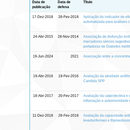
Data de
Data de
Título
publicação
defesa
17-Dez-2018
26-Fev-2018
Aplicação do indicador de e
automatizada para análises c
24-Abr-2015
28-Nov-2014
Associação de disfunção endot
marcadores séricos sugestivos
portadoras de Diabetes mellit
19-Jun-2024
2021
Associação entre a concentraç
19-Abr-2016
19-Fev-2016
Avaliação da atividade antifú
Candida SPP
18-Abr-2017
20-Fev-2017
Avaliação da calprotectina e
inflamação e autoimunidade 
11-Dez-2018
28-Fev-2018
Avaliação da capacidade antif
leveduriformes e filamentoso