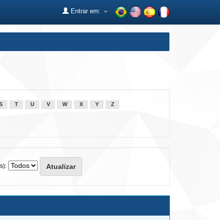
Entrar em:
S
T
U
V
W
X
Y
Z
s):