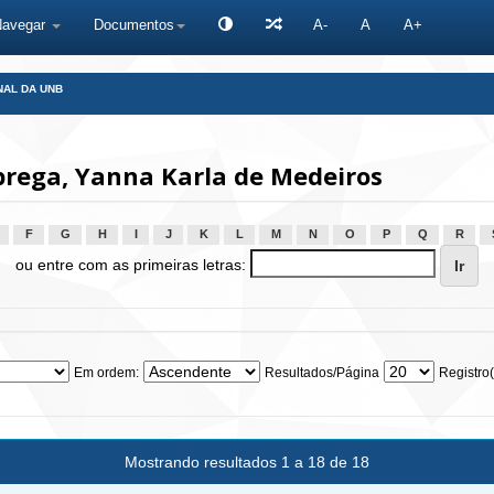
Navegar
Documentos
A-
A
A+
NAL DA UNB
rega, Yanna Karla de Medeiros
F
G
H
I
J
K
L
M
N
O
P
Q
R
ou entre com as primeiras letras:
Em ordem:
Resultados/Página
Registro(
Mostrando resultados 1 a 18 de 18