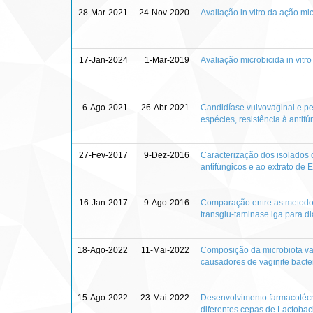
28-Mar-2021
24-Nov-2020
Avaliação in vitro da ação mi
17-Jan-2024
1-Mar-2019
Avaliação microbicida in vitr
6-Ago-2021
26-Abr-2021
Candidíase vulvovaginal e per
espécies, resistência à antif
27-Fev-2017
9-Dez-2016
Caracterização dos isolados 
antifúngicos e ao extrato de 
16-Jan-2017
9-Ago-2016
Comparação entre as metodol
transglu-taminase iga para d
18-Ago-2022
11-Mai-2022
Composição da microbiota vag
causadores de vaginite bacte
15-Ago-2022
23-Mai-2022
Desenvolvimento farmacotécni
diferentes cepas de Lactobaci