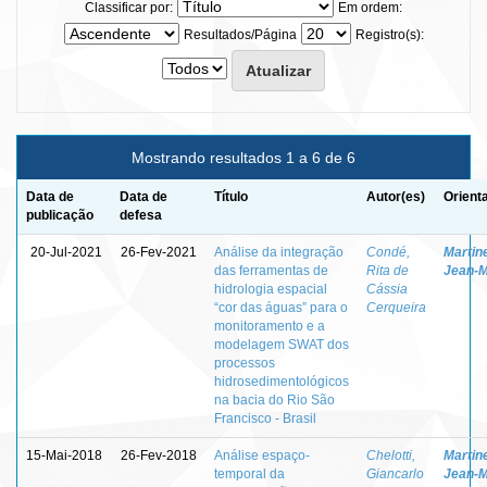
Classificar por:
Em ordem:
Resultados/Página
Registro(s):
Mostrando resultados 1 a 6 de 6
Data de
Data de
Título
Autor(es)
Orient
publicação
defesa
20-Jul-2021
26-Fev-2021
Análise da integração
Condé,
Martin
das ferramentas de
Rita de
Jean-M
hidrologia espacial
Cássia
“cor das águas” para o
Cerqueira
monitoramento e a
modelagem SWAT dos
processos
hidrosedimentológicos
na bacia do Rio São
Francisco - Brasil
15-Mai-2018
26-Fev-2018
Análise espaço-
Chelotti,
Martin
temporal da
Giancarlo
Jean-M