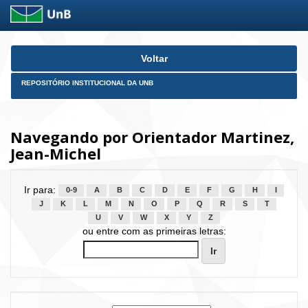
Skip
Voltar
navigation
REPOSITÓRIO INSTITUCIONAL DA UNB
Navegando por Orientador Martinez,
Jean-Michel
Ir para:
0-9
A
B
C
D
E
F
G
H
I
J
K
L
M
N
O
P
Q
R
S
T
U
V
W
X
Y
Z
ou entre com as primeiras letras: