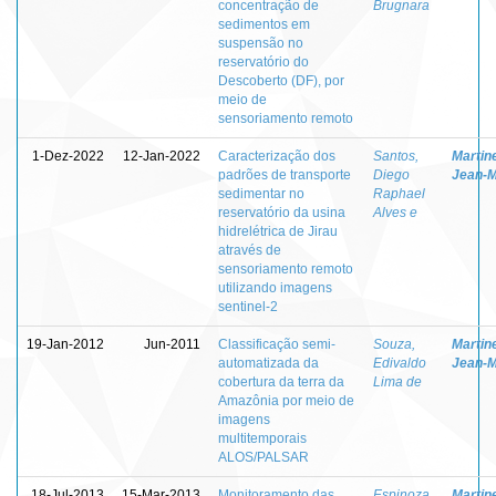
concentração de
Brugnara
sedimentos em
suspensão no
reservatório do
Descoberto (DF), por
meio de
sensoriamento remoto
1-Dez-2022
12-Jan-2022
Caracterização dos
Santos,
Martin
padrões de transporte
Diego
Jean-M
sedimentar no
Raphael
reservatório da usina
Alves e
hidrelétrica de Jirau
através de
sensoriamento remoto
utilizando imagens
sentinel-2
19-Jan-2012
Jun-2011
Classificação semi-
Souza,
Martin
automatizada da
Edivaldo
Jean-M
cobertura da terra da
Lima de
Amazônia por meio de
imagens
multitemporais
ALOS/PALSAR
18-Jul-2013
15-Mar-2013
Monitoramento das
Espinoza
Martin