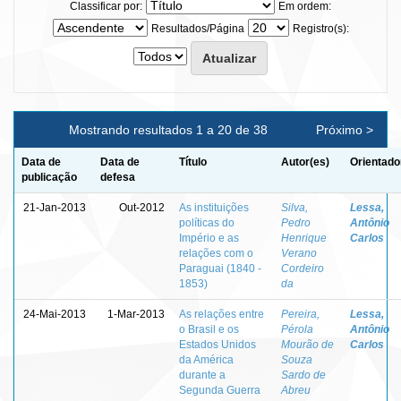
Classificar por:
Em ordem:
Resultados/Página
Registro(s):
Mostrando resultados 1 a 20 de 38
Próximo >
Data de
Data de
Título
Autor(es)
Orientado
publicação
defesa
21-Jan-2013
Out-2012
As instituições
Silva,
Lessa,
políticas do
Pedro
Antônio
Império e as
Henrique
Carlos
relações com o
Verano
Paraguai (1840 -
Cordeiro
1853)
da
24-Mai-2013
1-Mar-2013
As relações entre
Pereira,
Lessa,
o Brasil e os
Pérola
Antônio
Estados Unidos
Mourão de
Carlos
da América
Souza
durante a
Sardo de
Segunda Guerra
Abreu