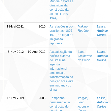
Mundial : atores e
dinâmicas da
construção da
aliança (1939-
1944)
18-Mai-2011
2010
As relações nipo-
Makino,
Lessa,
brasileiras (1895-
Rogério
Antônio
1973) : o lugar da
Carlos
imigração
japonesa
5-Nov-2012
10-Ago-2012
A atualização da
Lima,
Lessa,
política externa
Guilherme
Antônio
do Brasil na
do Prado
Carlos
agenda
internacional
ambiental a
transformação da
posição brasileira
em mudança do
clima
17-Fev-2009
2008
Campanha
Vargas,
Lessa,
permanente : a
João
Antônio
construção do
Augusto
Carlos
substrato
Costa