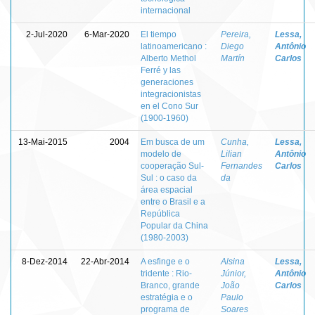
internacional
2-Jul-2020
6-Mar-2020
El tiempo
Pereira,
Lessa,
latinoamericano :
Diego
Antônio
Alberto Methol
Martín
Carlos
Ferré y las
generaciones
integracionistas
en el Cono Sur
(1900-1960)
13-Mai-2015
2004
Em busca de um
Cunha,
Lessa,
modelo de
Lilian
Antônio
cooperação Sul-
Fernandes
Carlos
Sul : o caso da
da
área espacial
entre o Brasil e a
República
Popular da China
(1980-2003)
8-Dez-2014
22-Abr-2014
A esfinge e o
Alsina
Lessa,
tridente : Rio-
Júnior,
Antônio
Branco, grande
João
Carlos
estratégia e o
Paulo
programa de
Soares