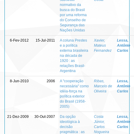
normativo da
busca do Brasil
por uma reforma
do Conselho de
Segurança das
Nações Unidas
6-Fev-2012
15-Jul-2011
A coluna Prestes
Xavier,
Lessa,
e a política
Mateus
Antônio
externa brasileira
Fernandez
Carlos
na década de
1920 : as
relações Brasil-
Argentina
8-Jun-2010
2006
A "cooperação
Ribas,
Lessa,
necessária" como
Marcelo de
Antônio
idéia-força na
Oliveira
Carlos
política exterior
do Brasil (1958-
2005)
21-Dez-2009
30-Out-2007
Da opção
Costa
Lessa,
ideológica à
Júnior,
Antônio
decisão
Carlos
Carlos
pragmática : as
Nogueira