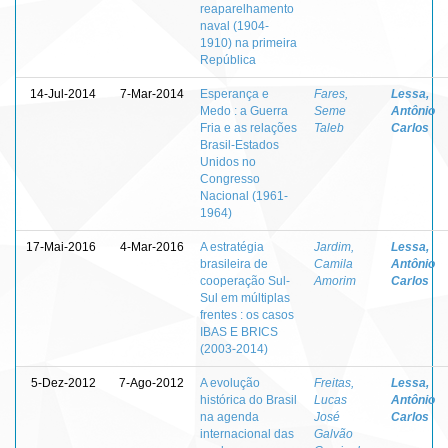
reaparelhamento
naval (1904-
1910) na primeira
República
14-Jul-2014
7-Mar-2014
Esperança e
Fares,
Lessa,
Medo : a Guerra
Seme
Antônio
Fria e as relações
Taleb
Carlos
Brasil-Estados
Unidos no
Congresso
Nacional (1961-
1964)
17-Mai-2016
4-Mar-2016
A estratégia
Jardim,
Lessa,
brasileira de
Camila
Antônio
cooperação Sul-
Amorim
Carlos
Sul em múltiplas
frentes : os casos
IBAS E BRICS
(2003-2014)
5-Dez-2012
7-Ago-2012
A evolução
Freitas,
Lessa,
histórica do Brasil
Lucas
Antônio
na agenda
José
Carlos
internacional das
Galvão