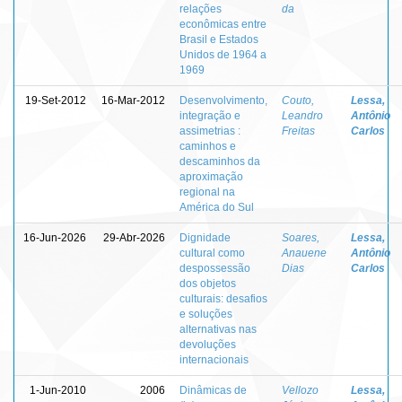
relações
da
econômicas entre
Brasil e Estados
Unidos de 1964 a
1969
19-Set-2012
16-Mar-2012
Desenvolvimento,
Couto,
Lessa,
integração e
Leandro
Antônio
assimetrias :
Freitas
Carlos
caminhos e
descaminhos da
aproximação
regional na
América do Sul
16-Jun-2026
29-Abr-2026
Dignidade
Soares,
Lessa,
cultural como
Anauene
Antônio
despossessão
Dias
Carlos
dos objetos
culturais: desafios
e soluções
alternativas nas
devoluções
internacionais
1-Jun-2010
2006
Dinâmicas de
Vellozo
Lessa,