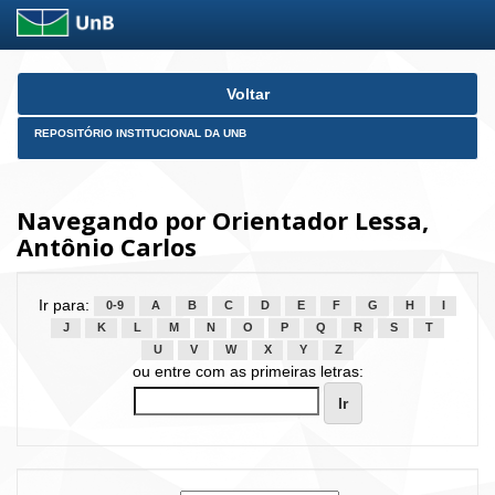
Skip
Voltar
navigation
REPOSITÓRIO INSTITUCIONAL DA UNB
Navegando por Orientador Lessa,
Antônio Carlos
Ir para:
0-9
A
B
C
D
E
F
G
H
I
J
K
L
M
N
O
P
Q
R
S
T
U
V
W
X
Y
Z
ou entre com as primeiras letras: