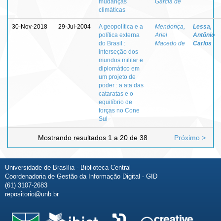
mudanças
Garcia de
climáticas
30-Nov-2018
29-Jul-2004
A geopolítica e a
Mendonça,
Lessa,
política externa
Ariel
Antônio
do Brasil :
Macedo de
Carlos
interseção dos
mundos militar e
diplomático em
um projeto de
poder : a ata das
cataratas e o
equilíbrio de
forças no Cone
Sul
Mostrando resultados 1 a 20 de 38
Próximo >
Universidade de Brasília - Biblioteca Central
Coordenadoria de Gestão da Informação Digital - GID
(61) 3107-2683
repositorio@unb.br