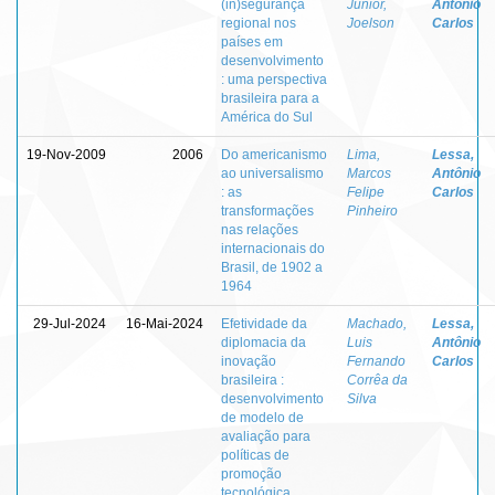
(in)segurança
Júnior,
Antônio
regional nos
Joelson
Carlos
países em
desenvolvimento
: uma perspectiva
brasileira para a
América do Sul
19-Nov-2009
2006
Do americanismo
Lima,
Lessa,
ao universalismo
Marcos
Antônio
: as
Felipe
Carlos
transformações
Pinheiro
nas relações
internacionais do
Brasil, de 1902 a
1964
29-Jul-2024
16-Mai-2024
Efetividade da
Machado,
Lessa,
diplomacia da
Luis
Antônio
inovação
Fernando
Carlos
brasileira :
Corrêa da
desenvolvimento
Silva
de modelo de
avaliação para
políticas de
promoção
tecnológica