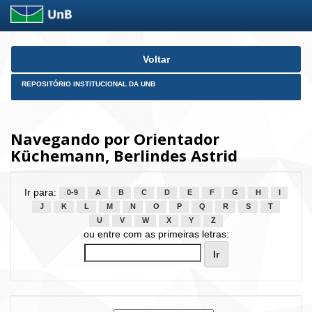
Skip
Voltar
navigation
REPOSITÓRIO INSTITUCIONAL DA UNB
Navegando por Orientador
Küchemann, Berlindes Astrid
Ir para:
0-9
A
B
C
D
E
F
G
H
I
J
K
L
M
N
O
P
Q
R
S
T
U
V
W
X
Y
Z
ou entre com as primeiras letras: