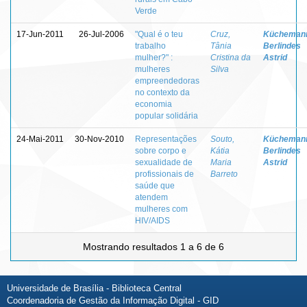
Verde
17-Jun-2011
26-Jul-2006
"Qual é o teu
Cruz,
Kücheman
trabalho
Tânia
Berlindes
mulher?" :
Cristina da
Astrid
mulheres
Silva
empreendedoras
no contexto da
economia
popular solidária
24-Mai-2011
30-Nov-2010
Representações
Souto,
Kücheman
sobre corpo e
Kátia
Berlindes
sexualidade de
Maria
Astrid
profissionais de
Barreto
saúde que
atendem
mulheres com
HIV/AIDS
Mostrando resultados 1 a 6 de 6
Universidade de Brasília - Biblioteca Central
Coordenadoria de Gestão da Informação Digital - GID