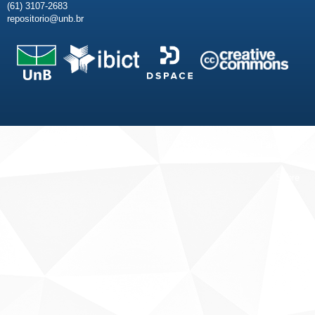
(61) 3107-2683
repositorio@unb.br
Fale conosco
Sobre