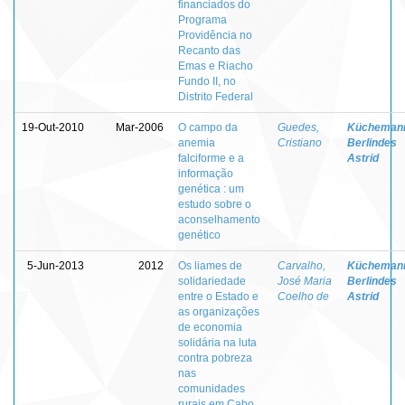
financiados do
Programa
Providência no
Recanto das
Emas e Riacho
Fundo II, no
Distrito Federal
19-Out-2010
Mar-2006
O campo da
Guedes,
Kücheman
anemia
Cristiano
Berlindes
falciforme e a
Astrid
informação
genética : um
estudo sobre o
aconselhamento
genético
5-Jun-2013
2012
Os liames de
Carvalho,
Kücheman
solidariedade
José Maria
Berlindes
entre o Estado e
Coelho de
Astrid
as organizações
de economia
solidária na luta
contra pobreza
nas
comunidades
rurais em Cabo