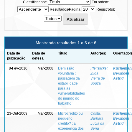
Classificar por:
Em ordem:
Resultados/Página
Registro(s):
Mostrando resultados 1 a 6 de 6
Data de
Data de
Título
Autor(es)
Orientador
publicação
defesa
8-Fev-2010
Mar-2008
Demissão
Pfeilsticker,
Kücheman
voluntária :
Zilda
Berlindes
passagem da
Vieira de
Astrid
estabilidade
Souza
para as
vulnerabilidades
do mundo do
trabalho
23-Out-2009
Mar-2006
Microcrédito ou
Costa,
Kücheman
pequeno
Bárbara
Berlindes
crédito? : a
Lúcia da
Astrid
experiência dos
Sena