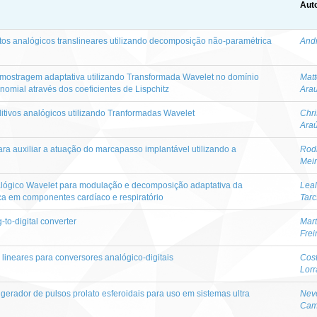
Auto
uitos analógicos translineares utilizando decomposição não-paramétrica
And
mostragem adaptativa utilizando Transformada Wavelet no domínio
Matt
nomial através dos coeficientes de Lispchitz
Arau
itivos analógicos utilizando Tranformadas Wavelet
Chri
Araú
a auxiliar a atuação do marcapasso implantável utilizando a
Rodr
Mei
alógico Wavelet para modulação e decomposição adaptativa da
Leal
ica em componentes cardíaco e respiratório
Tarc
to-digital converter
Mart
Frei
 lineares para conversores analógico-digitais
Cost
Lorr
o gerador de pulsos prolato esferoidais para uso em sistemas ultra
Nev
Cam