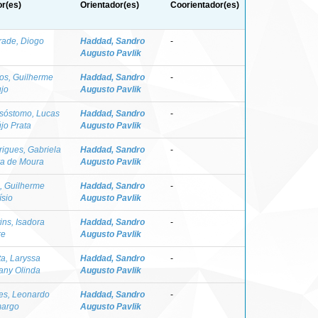
r(es)
Orientador(es)
Coorientador(es)
rade, Diogo
Haddad, Sandro
-
Augusto Pavlik
os, Guilherme
Haddad, Sandro
-
jo
Augusto Pavlik
sóstomo, Lucas
Haddad, Sandro
-
jo Prata
Augusto Pavlik
igues, Gabriela
Haddad, Sandro
-
ra de Moura
Augusto Pavlik
, Guilherme
Haddad, Sandro
-
ísio
Augusto Pavlik
ins, Isadora
Haddad, Sandro
-
re
Augusto Pavlik
a, Laryssa
Haddad, Sandro
-
any Olinda
Augusto Pavlik
es, Leonardo
Haddad, Sandro
-
argo
Augusto Pavlik