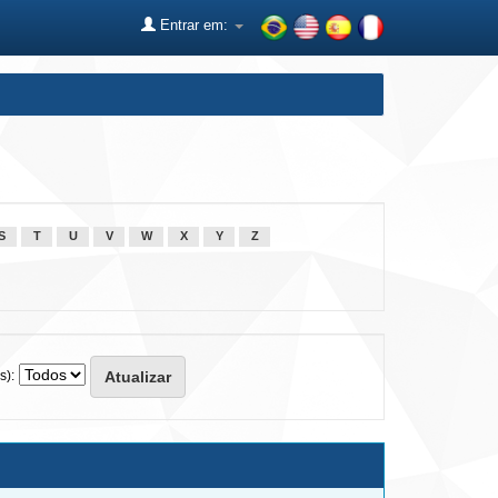
Entrar em:
S
T
U
V
W
X
Y
Z
s):