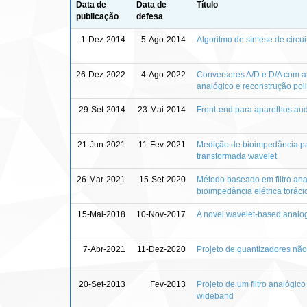
Data de
Data de
Título
publicação
defesa
1-Dez-2014
5-Ago-2014
Algoritmo de síntese de circ
26-Dez-2022
4-Ago-2022
Conversores A/D e D/A com a
analógico e reconstrução poli
29-Set-2014
23-Mai-2014
Front-end para aparelhos aud
21-Jun-2021
11-Fev-2021
Medição de bioimpedância par
transformada wavelet
26-Mar-2021
15-Set-2020
Método baseado em filtro an
bioimpedância elétrica torác
15-Mai-2018
10-Nov-2017
A novel wavelet-based analog-
7-Abr-2021
11-Dez-2020
Projeto de quantizadores não
20-Set-2013
Fev-2013
Projeto de um filtro analógic
wideband