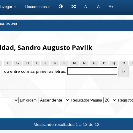
Navegar
Documentos
A-
A
A+
NAL DA UNB
dad, Sandro Augusto Pavlik
F
G
H
I
J
K
L
M
N
O
P
Q
R
ou entre com as primeiras letras:
Em ordem:
Resultados/Página
Registro(
Mostrando resultados 1 a 12 de 12