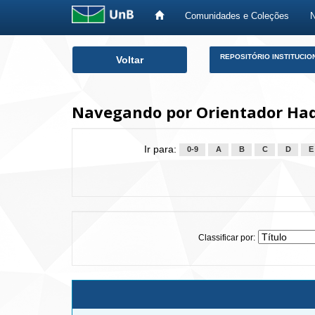
Comunidades e Coleções
Skip
REPOSITÓRIO INSTITUCIO
Voltar
navigation
Navegando por Orientador Had
Ir para:
0-9
A
B
C
D
E
Classificar por: