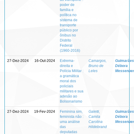
poder de
família e
política no
sistema de
transporte
público por
ônibus no
Distrito
Federal
(1960-2016)
27-Dez-2024
16-Out-2024
Extrema-
Camargos,
Guimarães
direita e
Bruno de
Débora
Polícia Militar :
Leles
Messenbe
a gramática
moral dos
policiais
militares e sua
adesão ao
Bolsonarismo
27-Dez-2024
19-Fev-2024
Feminina sim,
Galetti,
Guimarães
feminista não :
Camila
Débora
uma análise
Carolina
Messenbe
das
Hildebrand
deputadas