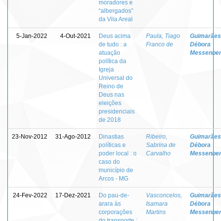
moradores e
“albergados”
da Vila Areal
5-Jan-2022
4-Out-2021
Deus acima
Paula, Tiago
Guimarães
de tudo : a
Franco de
Débora
atuação
Messenbe
política da
Igreja
Universal do
Reino de
Deus nas
eleições
presidenciais
de 2018
23-Nov-2012
31-Ago-2012
Dinastias
Ribeiro,
Guimarães
políticas e
Sabrina de
Débora
poder local : o
Carvalho
Messenbe
caso do
município de
Arcos - MG
24-Fev-2022
17-Dez-2021
Do pau-de-
Vasconcelos,
Guimarães
arara às
Isamara
Débora
corporações
Martins
Messenbe
do transporte :