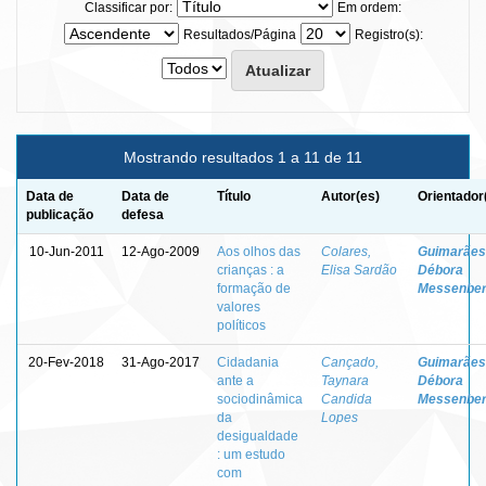
Classificar por:
Em ordem:
Resultados/Página
Registro(s):
Mostrando resultados 1 a 11 de 11
Data de
Data de
Título
Autor(es)
Orientador
publicação
defesa
10-Jun-2011
12-Ago-2009
Aos olhos das
Colares,
Guimarães
crianças : a
Elisa Sardão
Débora
formação de
Messenbe
valores
políticos
20-Fev-2018
31-Ago-2017
Cidadania
Cançado,
Guimarães
ante a
Taynara
Débora
sociodinâmica
Candida
Messenbe
da
Lopes
desigualdade
: um estudo
com