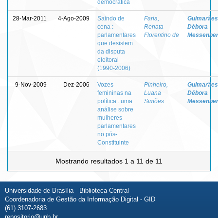
democrática
28-Mar-2011
4-Ago-2009
Saindo de
Faria,
Guimarães
cena :
Renata
Débora
parlamentares
Florentino de
Messenbe
que desistem
da disputa
eleitoral
(1990-2006)
9-Nov-2009
Dez-2006
Vozes
Pinheiro,
Guimarães
femininas na
Luana
Débora
política : uma
Simões
Messenbe
análise sobre
mulheres
parlamentares
no pós-
Constituinte
Mostrando resultados 1 a 11 de 11
Universidade de Brasília - Biblioteca Central
Coordenadoria de Gestão da Informação Digital - GID
(61) 3107-2683
repositorio@unb.br