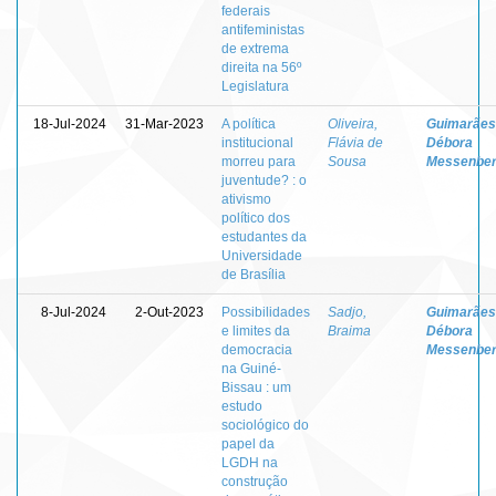
federais
antifeministas
de extrema
direita na 56º
Legislatura
18-Jul-2024
31-Mar-2023
A política
Oliveira,
Guimarães
institucional
Flávia de
Débora
morreu para
Sousa
Messenbe
juventude? : o
ativismo
político dos
estudantes da
Universidade
de Brasília
8-Jul-2024
2-Out-2023
Possibilidades
Sadjo,
Guimarães
e limites da
Braima
Débora
democracia
Messenbe
na Guiné-
Bissau : um
estudo
sociológico do
papel da
LGDH na
construção