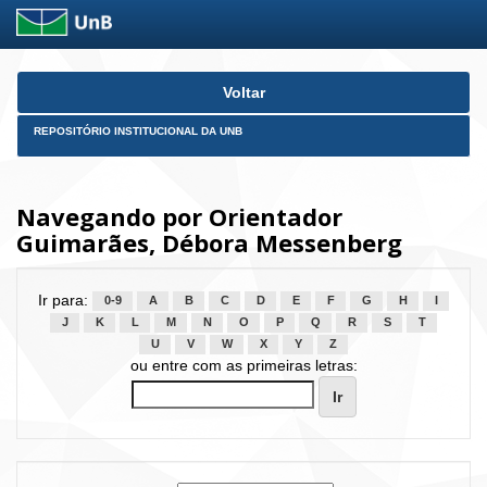
Skip
Voltar
navigation
REPOSITÓRIO INSTITUCIONAL DA UNB
Navegando por Orientador
Guimarães, Débora Messenberg
Ir para:
0-9
A
B
C
D
E
F
G
H
I
J
K
L
M
N
O
P
Q
R
S
T
U
V
W
X
Y
Z
ou entre com as primeiras letras: