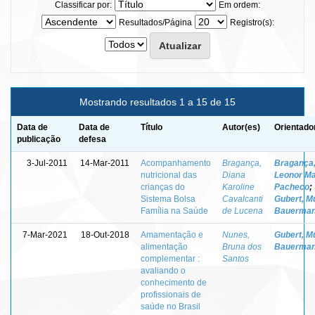
Classificar por:
Em ordem:
Resultados/Página
Registro(s):
Mostrando resultados 1 a 15 de 15
Data de
Data de
Título
Autor(es)
Orientado
publicação
defesa
3-Jul-2011
14-Mar-2011
Acompanhamento
Bragança,
Bragança
nutricional das
Diana
Leonor Ma
crianças do
Karoline
Pacheco
;
Sistema Bolsa
Cavalcanti
Gubert, Mu
Família na Saúde
de Lucena
Bauerma
7-Mar-2021
18-Out-2018
Amamentação e
Nunes,
Gubert, Mu
alimentação
Bruna dos
Bauerma
complementar :
Santos
avaliando o
conhecimento de
profissionais de
saúde no Brasil