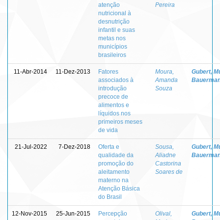
atenção
Pereira
nutricional à
desnutrição
infantil e suas
metas nos
municípios
brasileiros
11-Abr-2014
11-Dez-2013
Fatores
Moura,
Gubert, Mu
associados à
Amanda
Bauerma
introdução
Souza
precoce de
alimentos e
líquidos nos
primeiros meses
de vida
21-Jul-2022
7-Dez-2018
Oferta e
Sousa,
Gubert, Mu
qualidade da
Aliadne
Bauerma
promoção do
Castorina
aleitamento
Soares de
materno na
Atenção Básica
do Brasil
12-Nov-2015
25-Jun-2015
Percepção
Olival,
Gubert, Mu