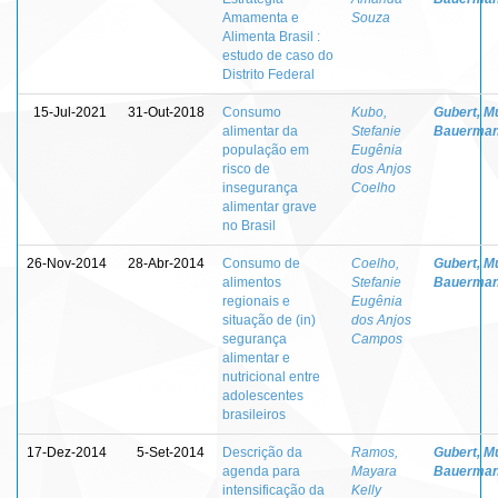
Amamenta e
Souza
Alimenta Brasil :
estudo de caso do
Distrito Federal
15-Jul-2021
31-Out-2018
Consumo
Kubo,
Gubert, Mu
alimentar da
Stefanie
Bauerma
população em
Eugênia
risco de
dos Anjos
insegurança
Coelho
alimentar grave
no Brasil
26-Nov-2014
28-Abr-2014
Consumo de
Coelho,
Gubert, Mu
alimentos
Stefanie
Bauerma
regionais e
Eugênia
situação de (in)
dos Anjos
segurança
Campos
alimentar e
nutricional entre
adolescentes
brasileiros
17-Dez-2014
5-Set-2014
Descrição da
Ramos,
Gubert, Mu
agenda para
Mayara
Bauerma
intensificação da
Kelly