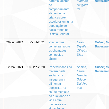
parental acerca
Mariana
Bauerma
do
Delgado
comportamento
de
alimentar de
crianças pré-
escolares em uma
população de
baixa renda no
Distrito Federal
20-Jun-2024
30-Jul-2021
Precisamos
Leão,
Gubert, Mu
conversar sobre
Dryelle
Bauerma
os chamados
Oliveira
compostos
Dias
lácteos
12-Mai-2021
18-Dez-2020
Repercussões da
Santos,
Gubert, Mu
maternidade
Laura
Bauerma
solitária na
Mendes
insegurança
Toledo
alimentar
Dal’Ava
domiciliar, na
dos
saúde mental e
na qualidade de
vida entre
mulheres em
situação de