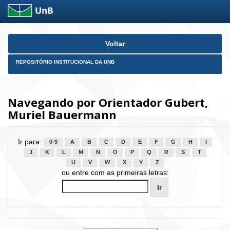
Skip
Voltar
navigation
REPOSITÓRIO INSTITUCIONAL DA UNB
Navegando por Orientador Gubert,
Muriel Bauermann
Ir para:
0-9
A
B
C
D
E
F
G
H
I
J
K
L
M
N
O
P
Q
R
S
T
U
V
W
X
Y
Z
ou entre com as primeiras letras: