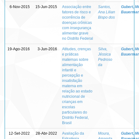
6-Nov-2015
15-Jun-2015
Associação entre
Santos,
Gubert, Mu
fatores de risco e
Ana Lilian
Bauerma
ocorrência de
Bispo dos
doenças crônicas
com insegurança
alimentar grave
no Distrito Federal
19-Ago-2016
3-Jun-2016
Atitudes, crenças
Silva,
Gubert, Mu
e práticas
Jéssica
Bauerma
maternas sobre
Pedroso
alimentação
da
infantil e
percepção e
insatisfação
materna em
relação ao estado
nutricional de
crianças em
escolas
particulares do
Distrito Federal,
Brasil
12-Set-2022
28-Abr-2022
Avaliação da
Moura,
Gubert, Mu
Estratégia
Amanda
Bauerma