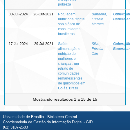
pobreza
30-Jul-2024
26-Out-2021
Rotulagem
Bandeira,
Gubert, Mu
nutricional frontal
Luisete
Bauerma
sob a ótica de
Moraes
consumidores
brasileiros
17-Jul-2024
29-Jul-2021
Saúde,
Silva,
Gubert, Mu
alimentação e
Priscila
Bauerma
nutrição de
Olin
mulheres e
crianças : um
retrato de
comunidades
remanescentes
de quilombos em
Goiás, Brasil
Mostrando resultados 1 a 15 de 15
Universidade de Brasília - Biblioteca Central
Coordenadoria de Gestão da Informação Digital - GID
(61) 3107-2683