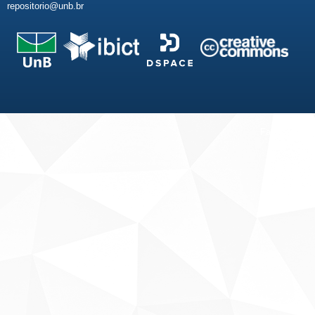
repositorio@unb.br
Fale conosco
Sobre