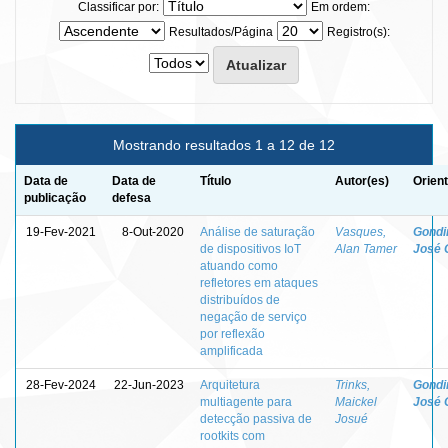
Classificar por:
Em ordem:
Resultados/Página
Registro(s):
Mostrando resultados 1 a 12 de 12
Data de
Data de
Título
Autor(es)
Orien
publicação
defesa
19-Fev-2021
8-Out-2020
Análise de saturação
Vasques,
Gondi
de dispositivos IoT
Alan Tamer
José 
atuando como
refletores em ataques
distribuídos de
negação de serviço
por reflexão
amplificada
28-Fev-2024
22-Jun-2023
Arquitetura
Trinks,
Gondi
multiagente para
Maickel
José 
detecção passiva de
Josué
rootkits com