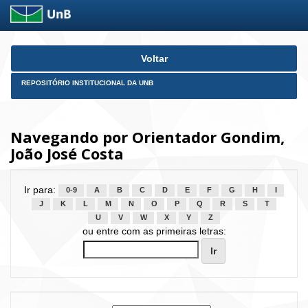
Skip
Voltar
navigation
REPOSITÓRIO INSTITUCIONAL DA UNB
Navegando por Orientador Gondim,
João José Costa
Ir para:
0-9
A
B
C
D
E
F
G
H
I
J
K
L
M
N
O
P
Q
R
S
T
U
V
W
X
Y
Z
ou entre com as primeiras letras: