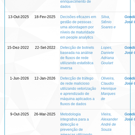
enriquecimento de
dados
13-Out-2025
18-Fev-2025
Decisões eficazes em
Silva,
Gondi
gestão de pessoas :
Stênio
José 
uma abordagem por
Soares e
níveis de maturidade
em people analytics
15-Dez-2022
22-Set-2022
Detecção de botnets
Lopes,
Gondi
baseada na análise
Daniele
José 
de fluxos de rede
Adriana
utilizando estatística
Goulart
inversa
1-Jun-2026
12-Jan-2026
Detecção de tráfego
Oliveira,
Gondi
de rede malicioso
Claudio
José 
utilizando vetorização
Henrique
e aprendizado de
Marques
máquina aplicados a
de
fluxos de dados
9-Out-2025
26-Mar-2025
Metodologia
Vieira,
Gondi
integrativa para a
Alexander
José 
detecção e
André de
prevenção de
Souza
ameaças utilizando