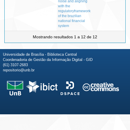
noise and aligning
with the
regulatoryframework
of the brazilian
national financial
system
Mostrando resultados 1 a 12 de 12
Universidade de Brasília - Biblioteca Central
Coordenadoria de Gestão da Informação Digital - GID
(61) 3107-2683
repositorio@unb.br
Fale conosco