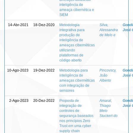
inteligência de
ameaça cibernética e
SIEM
14-Abr-2021
18-Dez-2020
Metodologia
Silva,
Gondi
integrativa para
Alessandra
José 
produção de
de Melo e
inteligência de
ameaças cibernéticas
utilizando
plataformas de
código aberto
10-Ago-2023
19-Dez-2022
Metodologia para
Pincovscy,
Gondi
inteligência de
João
José 
ameaças cibernéticas
Alberto
com integração de
sensores
2-Ago-2023
20-Dez-2022
Proposta de
Amaral,
Gondi
integração de
Thiago
José 
controles de
Melo
segurança baseados
Stuckert do
nos princípios Zero
Trust em uma cyber
supply chain