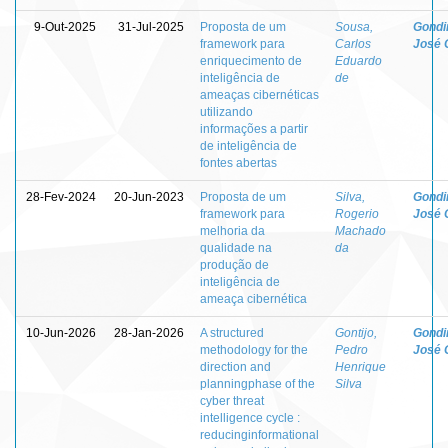
9-Out-2025
31-Jul-2025
Proposta de um
Sousa,
Gondi
framework para
Carlos
José 
enriquecimento de
Eduardo
inteligência de
de
ameaças cibernéticas
utilizando
informações a partir
de inteligência de
fontes abertas
28-Fev-2024
20-Jun-2023
Proposta de um
Silva,
Gondi
framework para
Rogerio
José 
melhoria da
Machado
qualidade na
da
produção de
inteligência de
ameaça cibernética
10-Jun-2026
28-Jan-2026
A structured
Gontijo,
Gondi
methodology for the
Pedro
José 
direction and
Henrique
planningphase of the
Silva
cyber threat
intelligence cycle :
reducinginformational