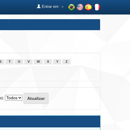
Entrar em:
S
T
U
V
W
X
Y
Z
s):