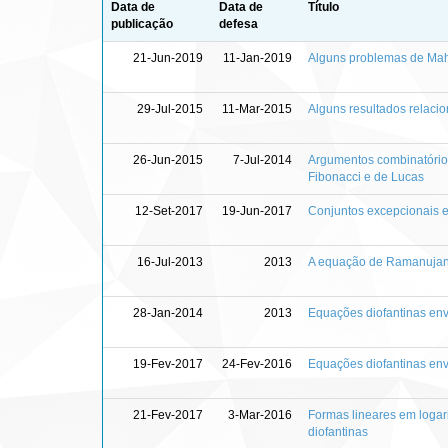
Data de
Data de
Título
publicação
defesa
21-Jun-2019
11-Jan-2019
Alguns problemas de Mahl
29-Jul-2015
11-Mar-2015
Alguns resultados relaci
26-Jun-2015
7-Jul-2014
Argumentos combinatório
Fibonacci e de Lucas
12-Set-2017
19-Jun-2017
Conjuntos excepcionais 
16-Jul-2013
2013
A equação de Ramanujan-
28-Jan-2014
2013
Equações diofantinas env
19-Fev-2017
24-Fev-2016
Equações diofantinas env
21-Fev-2017
3-Mar-2016
Formas lineares em logar
diofantinas