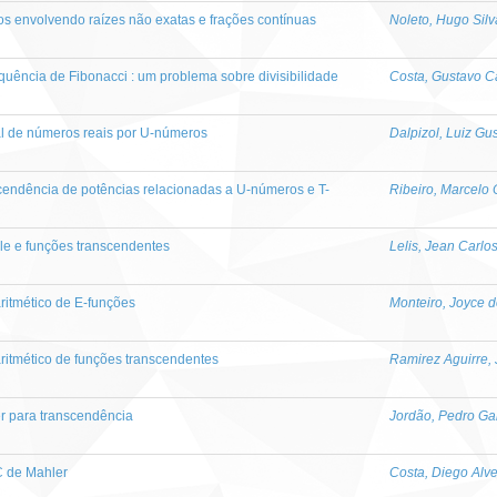
os envolvendo raízes não exatas e frações contínuas
Noleto, Hugo Silv
uência de Fibonacci : um problema sobre divisibilidade
Costa, Gustavo C
l de números reais por U-números
Dalpizol, Luiz Gu
cendência de potências relacionadas a U-números e T-
Ribeiro, Marcelo 
le e funções transcendentes
Lelis, Jean Carlo
itmético de E-funções
Monteiro, Joyce 
itmético de funções transcendentes
Ramirez Aguirre,
r para transcendência
Jordão, Pedro Gab
C de Mahler
Costa, Diego Alv