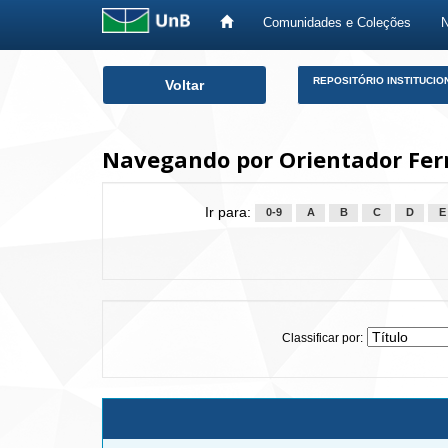
Comunidades e Coleções
Skip
REPOSITÓRIO INSTITUCIO
Voltar
navigation
Navegando por Orientador Fer
Ir para:
0-9
A
B
C
D
E
Classificar por: