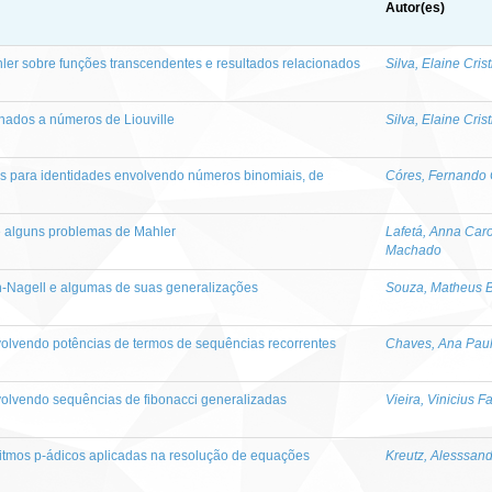
Autor(es)
er sobre funções transcendentes e resultados relacionados
Silva, Elaine Cri
onados a números de Liouville
Silva, Elaine Cri
s para identidades envolvendo números binomiais, de
Córes, Fernando
e alguns problemas de Mahler
Lafetá, Anna Caro
Machado
Nagell e algumas de suas generalizações
Souza, Matheus B
olvendo potências de termos de sequências recorrentes
Chaves, Ana Paul
olvendo sequências de fibonacci generalizadas
Vieira, Vinicius 
itmos p-ádicos aplicadas na resolução de equações
Kreutz, Alesssan