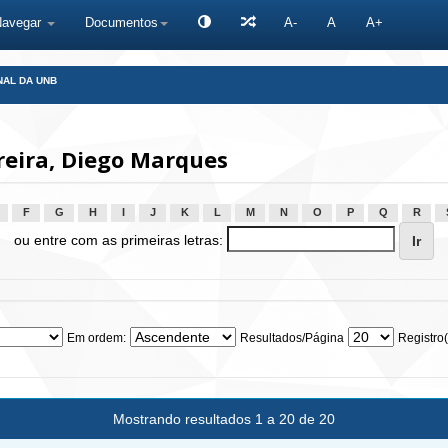
Navegar
Documentos
A-
A
A+
NAL DA UNB
reira, Diego Marques
F
G
H
I
J
K
L
M
N
O
P
Q
R
ou entre com as primeiras letras:
Em ordem:
Resultados/Página
Registro(
Mostrando resultados 1 a 20 de 20