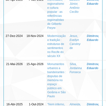
regionalismo
Júnior,
Eduardo
e cultura
Antônio
popular : as
Cecílio
referências
regionalistas
de Gilberto
Freyre
27-Dez-2024
18-Nov-2024
Modernização
Jesus,
Dimitrov,
e tradição :
Evellyn
Eduardo
estruturas de
Caroliny
sentimentos
de
no Recife do
século XX
21-Mai-2026
15-Ago-2026
Monumentos
Silva,
Dimitrov,
urbanos a
Jordanna
Eduardo
bandeirantes :
Fonseca
disputas de
memória no
espaço
público em
Goiânia e São
Paulo
16-Abr-2025
1-Out-2024
“Nem inferno,
Almeida,
Dimitrov,