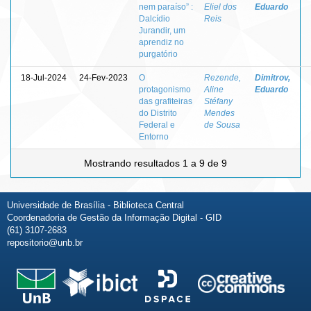
nem paraíso” :
Eliel dos
Eduardo
Dalcídio
Reis
Jurandir, um
aprendiz no
purgatório
18-Jul-2024
24-Fev-2023
O
Rezende,
Dimitrov,
protagonismo
Aline
Eduardo
das grafiteiras
Stéfany
do Distrito
Mendes
Federal e
de Sousa
Entorno
Mostrando resultados 1 a 9 de 9
Universidade de Brasília - Biblioteca Central
Coordenadoria de Gestão da Informação Digital - GID
(61) 3107-2683
repositorio@unb.br