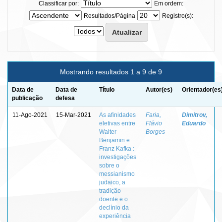
Classificar por:
Em ordem:
Resultados/Página
Registro(s):
Mostrando resultados 1 a 9 de 9
Data de
Data de
Título
Autor(es)
Orientador(es
publicação
defesa
11-Ago-2021
15-Mar-2021
As afinidades
Faria,
Dimitrov,
eletivas entre
Flávio
Eduardo
Walter
Borges
Benjamin e
Franz Kafka :
investigações
sobre o
messianismo
judaico, a
tradição
doente e o
declínio da
experiência