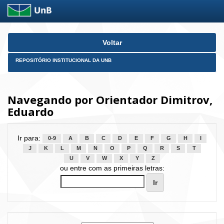
Skip
Voltar
navigation
REPOSITÓRIO INSTITUCIONAL DA UNB
Navegando por Orientador Dimitrov,
Eduardo
Ir para:
0-9
A
B
C
D
E
F
G
H
I
J
K
L
M
N
O
P
Q
R
S
T
U
V
W
X
Y
Z
ou entre com as primeiras letras: