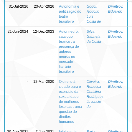
31-Jul-2026
23-Abr-2026
Autonomia e
Godoi,
Dimitrov,
politização do
Rodolfo
Eduardo
teatro
Luiz
brasileiro
Costa de
21-Jun-2024
12-Dez-2023
Autor negro,
Silva,
Dimitrov,
catálogo
Gabriela
Eduardo
branco : a
da Costa
presença de
autores
negros no
mercado
literário
brasileiro
-
12-Mar-2020
O direito à
Oliveira,
Dimitrov,
cidade para o
Rebecca
Eduardo
exercício da
Christina
sexualidade
Rodrigues
de mulheres
Juvencio
lésbicas : uma
de
questão de
direitos
humanos
30-Ago-2021
7-Jun-2021
Intelectuais,
Barboni
Dimitrov,