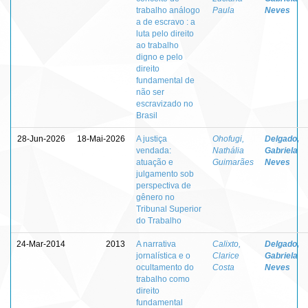
trabalho análogo
Paula
Neves
a de escravo : a
luta pelo direito
ao trabalho
digno e pelo
direito
fundamental de
não ser
escravizado no
Brasil
28-Jun-2026
18-Mai-2026
A justiça
Ohofugi,
Delgado,
vendada:
Nathália
Gabriela
atuação e
Guimarães
Neves
julgamento sob
perspectiva de
gênero no
Tribunal Superior
do Trabalho
24-Mar-2014
2013
A narrativa
Calixto,
Delgado,
jornalística e o
Clarice
Gabriela
ocultamento do
Costa
Neves
trabalho como
direito
fundamental