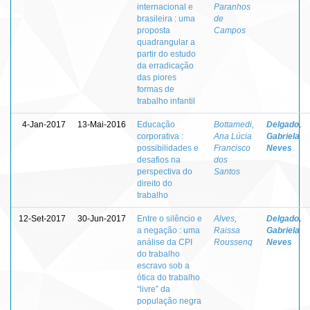
internacional e
Paranhos
brasileira : uma
de
proposta
Campos
quadrangular a
partir do estudo
da erradicação
das piores
formas de
trabalho infantil
4-Jan-2017
13-Mai-2016
Educação
Bottamedi,
Delgado,
corporativa :
Ana Lúcia
Gabriela
possibilidades e
Francisco
Neves
desafios na
dos
perspectiva do
Santos
direito do
trabalho
12-Set-2017
30-Jun-2017
Entre o silêncio e
Alves,
Delgado,
a negação : uma
Raissa
Gabriela
análise da CPI
Roussenq
Neves
do trabalho
escravo sob a
ótica do trabalho
“livre” da
população negra