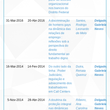
organizacional
nos bancos do
Distrito Federal
31-Mai-2016
20-Abr-2016
A discriminação
Santos,
Delgado,
de homens gays
Rodrigo
Gabriela
na dinâmica das
Leonardo
Neves
relações de
de Melo
emprego :
reflexões sob a
perspectiva do
direito
fundamental ao
trabalho digno
16-Mai-2014
14-Fev-2014
Do outro lado da
Dutra,
Delgado,
linha : Poder
Renata
Gabriela
Judiciário,
Queiroz
Neves
regulação e
adoecimento dos
trabalhadores
em Call Centers
5-Nov-2014
28-Abr-2014
A doutrina da
Ribeiro,
Delgado,
proteção integral
Ana
Gabriela
nas dinâmicas
Carolina
Neves