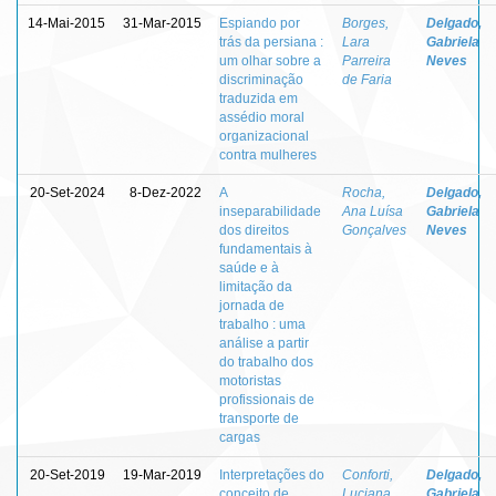
14-Mai-2015
31-Mar-2015
Espiando por
Borges,
Delgado,
trás da persiana :
Lara
Gabriela
um olhar sobre a
Parreira
Neves
discriminação
de Faria
traduzida em
assédio moral
organizacional
contra mulheres
20-Set-2024
8-Dez-2022
A
Rocha,
Delgado,
inseparabilidade
Ana Luísa
Gabriela
dos direitos
Gonçalves
Neves
fundamentais à
saúde e à
limitação da
jornada de
trabalho : uma
análise a partir
do trabalho dos
motoristas
profissionais de
transporte de
cargas
20-Set-2019
19-Mar-2019
Interpretações do
Conforti,
Delgado,
conceito de
Luciana
Gabriela