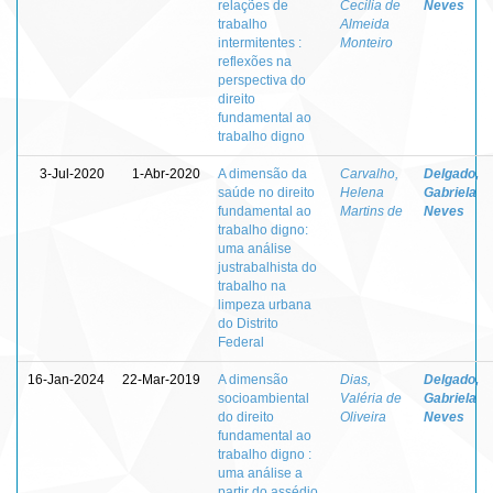
relações de
Cecilia de
Neves
trabalho
Almeida
intermitentes :
Monteiro
reflexões na
perspectiva do
direito
fundamental ao
trabalho digno
3-Jul-2020
1-Abr-2020
A dimensão da
Carvalho,
Delgado,
saúde no direito
Helena
Gabriela
fundamental ao
Martins de
Neves
trabalho digno:
uma análise
justrabalhista do
trabalho na
limpeza urbana
do Distrito
Federal
16-Jan-2024
22-Mar-2019
A dimensão
Dias,
Delgado,
socioambiental
Valéria de
Gabriela
do direito
Oliveira
Neves
fundamental ao
trabalho digno :
uma análise a
partir do assédio