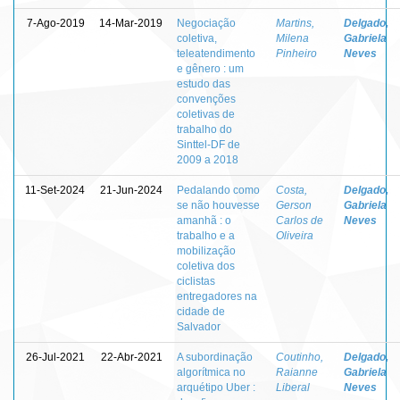
7-Ago-2019
14-Mar-2019
Negociação
Martins,
Delgado,
coletiva,
Milena
Gabriela
teleatendimento
Pinheiro
Neves
e gênero : um
estudo das
convenções
coletivas de
trabalho do
Sinttel-DF de
2009 a 2018
11-Set-2024
21-Jun-2024
Pedalando como
Costa,
Delgado,
se não houvesse
Gerson
Gabriela
amanhã : o
Carlos de
Neves
trabalho e a
Oliveira
mobilização
coletiva dos
ciclistas
entregadores na
cidade de
Salvador
26-Jul-2021
22-Abr-2021
A subordinação
Coutinho,
Delgado,
algorítmica no
Raianne
Gabriela
arquétipo Uber :
Liberal
Neves