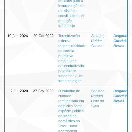
desafios para a
incorporação de
um sistema
constitucional de
proteção
trabalhista
10-Jan-2024
20-Out-2022
Terceirização
Amorim,
Delgado,
externa :
Helder
Gabriela
responsabilidade
Santos
Neves
da cadeia
produtiva
empresarial
descentralizada
pelo direito
fundamental ao
trabalho digno
2-Jul-2020
27-Fev-2020
O trabalho de
Santana,
Delgado,
cuidado
Raquel
Gabriela
remunerado em
Leite da
Neves
domicílio como
Silva
espécie jurídica
do trabalho
doméstico no
Brasil : uma
abordagem