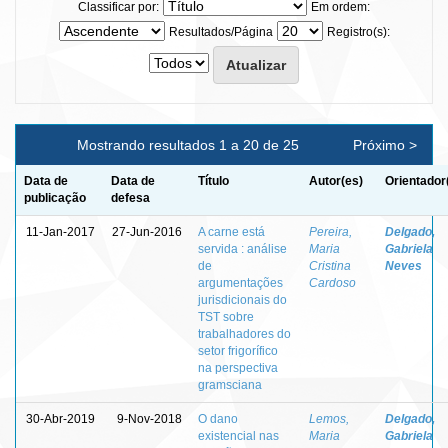
Classificar por:
Em ordem:
Resultados/Página
Registro(s):
Mostrando resultados 1 a 20 de 25
Próximo >
Data de
Data de
Título
Autor(es)
Orientador
publicação
defesa
11-Jan-2017
27-Jun-2016
A carne está
Pereira,
Delgado,
servida : análise
Maria
Gabriela
de
Cristina
Neves
argumentações
Cardoso
jurisdicionais do
TST sobre
trabalhadores do
setor frigorífico
na perspectiva
gramsciana
30-Abr-2019
9-Nov-2018
O dano
Lemos,
Delgado,
existencial nas
Maria
Gabriela