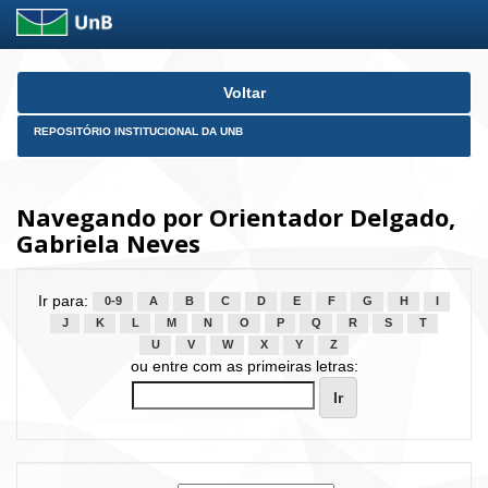
Skip
Voltar
navigation
REPOSITÓRIO INSTITUCIONAL DA UNB
Navegando por Orientador Delgado,
Gabriela Neves
Ir para:
0-9
A
B
C
D
E
F
G
H
I
J
K
L
M
N
O
P
Q
R
S
T
U
V
W
X
Y
Z
ou entre com as primeiras letras: