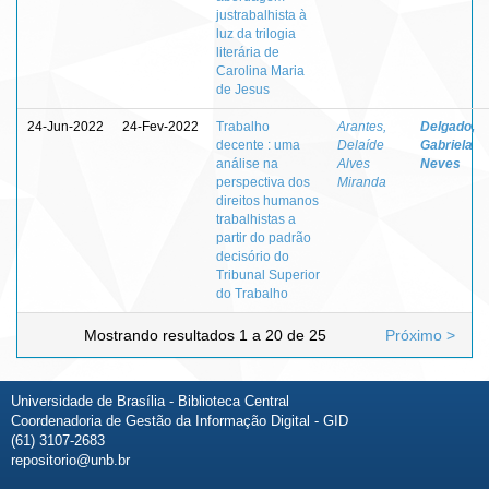
justrabalhista à
luz da trilogia
literária de
Carolina Maria
de Jesus
24-Jun-2022
24-Fev-2022
Trabalho
Arantes,
Delgado,
decente : uma
Delaíde
Gabriela
análise na
Alves
Neves
perspectiva dos
Miranda
direitos humanos
trabalhistas a
partir do padrão
decisório do
Tribunal Superior
do Trabalho
Mostrando resultados 1 a 20 de 25
Próximo >
Universidade de Brasília - Biblioteca Central
Coordenadoria de Gestão da Informação Digital - GID
(61) 3107-2683
repositorio@unb.br