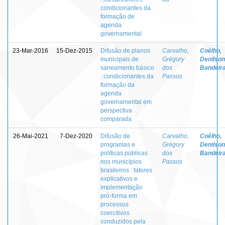
condicionantes da
formação de
agenda
governamental
23-Mar-2016
15-Dez-2015
Difusão de planos
Carvalho,
Coêlho,
municipais de
Grégory
Denilson
saneamento básico
dos
Bandeir
: condicionantes da
Passos
formação da
agenda
governamental em
perspectiva
comparada
26-Mai-2021
7-Dez-2020
Difusão de
Carvalho,
Coêlho,
programas e
Grégory
Denilson
políticas públicas
dos
Bandeir
nos municípios
Passos
brasileiros : fatores
explicativos e
implementação
pró-forma em
processos
coercitivos
conduzidos pela