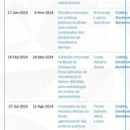
esfera federal
17-Jun-2019
8-Nov-2018
Difusão e inovação
Roncaratti,
Coêlho,
em políticas
Luanna
Denilson
públicas no Brasil :
Sant’anna
Bandeir
uma análise
comparativa dos
programas de
incentivos a
startups
16-Out-2024
20-Mar-2024
A difusão horizontal
Costa,
Coêlho,
no Brasil de
Adriano
Denilson
Delegacias
Sousa
Bandeir
Especializadas de
Atendimento à
Mulher (DEAMs)
pela metodologia
de análise de
sobrevivência
27-Jul-2016
11-Ago-2014
A emergência das
Picelli,
Coêlho,
minorias étnicas no
Isabelle
Denilson
Brasil :
Alline
Bandeir
agendamento das
Lopes
políticas públicas