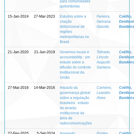
para comunidades
quilombolas
15-Jan-2024
27-Mar-2023
Estudos sobre a
Ferreira,
Coêlho,
criação
Geniana
Denilson
disfuncional de
Gazotto
Bandeir
regiões
metropolitanas no
Brasil
21-Jan-2020
21-Jun-2019
Governos locais e
Telhado,
Coêlho,
accountability : um
Lincoln
Denilson
estudo sobre a
Augusto
Bandeir
difusão do controle
Santana
institucional da
União
27-Mai-2016
14-Mar-2016
Impacto da
Carneiro,
Coêlho,
governança global
Leandro
Denilson
sobre a regulação
Alves
Bandeir
brasileira : estudo
do arranjo
institucional da
área de
radiocomunicações
27-Fev-2025
5-Set-2024
Inovando,
Pontes,
Coêlho,