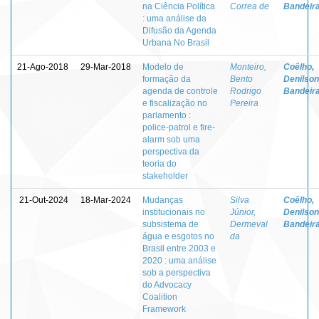
na Ciência Política
Correa de
Bandeir
: uma análise da
Difusão da Agenda
Urbana No Brasil
21-Ago-2018
29-Mar-2018
Modelo de
Monteiro,
Coêlho,
formação da
Bento
Denilson
agenda de controle
Rodrigo
Bandeir
e fiscalização no
Pereira
parlamento :
police‐patrol e fire‐
alarm sob uma
perspectiva da
teoria do
stakeholder
21-Out-2024
18-Mar-2024
Mudanças
Silva
Coêlho,
institucionais no
Júnior,
Denilson
subsistema de
Dermeval
Bandeir
água e esgotos no
da
Brasil entre 2003 e
2020 : uma análise
sob a perspectiva
do Advocacy
Coalition
Framework