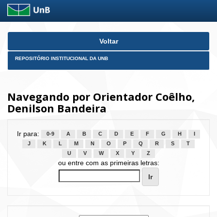
Skip
Voltar
navigation
REPOSITÓRIO INSTITUCIONAL DA UNB
Navegando por Orientador Coêlho,
Denilson Bandeira
Ir para:
0-9
A
B
C
D
E
F
G
H
I
J
K
L
M
N
O
P
Q
R
S
T
U
V
W
X
Y
Z
ou entre com as primeiras letras: