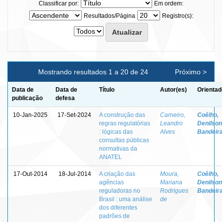
Classificar por:
Em ordem:
Resultados/Página
Registro(s):
Mostrando resultados 1 a 20 de 24
Próximo >
Data de
Data de
Título
Autor(es)
Orientad
publicação
defesa
10-Jan-2025
17-Set-2024
A construção das
Carneiro,
Coêlho,
regras regulatórias
Leandro
Denilson
: lógicas das
Alves
Bandeir
consultas públicas
normativas da
ANATEL
17-Out-2014
18-Jul-2014
A criação das
Moura,
Coêlho,
agências
Mariana
Denilson
reguladoras no
Rodrigues
Bandeir
Brasil : uma análise
de
dos diferentes
padrões de