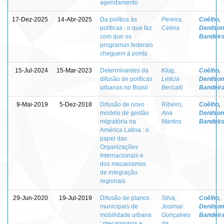
agendamento
17-Dez-2025
14-Abr-2025
Da política às
Pereira,
Coêlho,
políticas : o que faz
Celina
Denilson
com que os
Bandeir
programas federais
cheguem à ponta
15-Jul-2024
15-Mar-2023
Determinantes da
Klug,
Coêlho,
difusão de políticas
Letícia
Denilson
urbanas no Brasil
Beccalli
Bandeir
9-Mai-2019
5-Dez-2018
Difusão de novo
Ribeiro,
Coêlho,
modelo de gestão
Ana
Denilson
migratória na
Martins
Bandeir
América Latina : o
papel das
Organizações
Internacionais e
dos mecanismos
de integração
regionais
29-Jun-2020
19-Jul-2019
Difusão de planos
Silva,
Coêlho,
municipais de
Josimar
Denilson
mobilidade urbana
Gonçalves
Bandeir
: mecanismos e
da