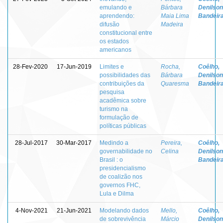
emulando e
Bárbara
Denilson
aprendendo:
Maia Lima
Bandeir
difusão
Madeira
constitucional entre
os estados
americanos
28-Fev-2020
17-Jun-2019
Limites e
Rocha,
Coêlho,
possibilidades das
Bárbara
Denilson
contribuições da
Quaresma
Bandeir
pesquisa
acadêmica sobre
turismo na
formulação de
políticas públicas
28-Jul-2017
30-Mar-2017
Medindo a
Pereira,
Coêlho,
governabilidade no
Celina
Denilson
Brasil : o
Bandeir
presidencialismo
de coalizão nos
governos FHC,
Lula e Dilma
4-Nov-2021
21-Jun-2021
Modelando dados
Mello,
Coêlho,
de sobrevivência
Márcio
Denilson