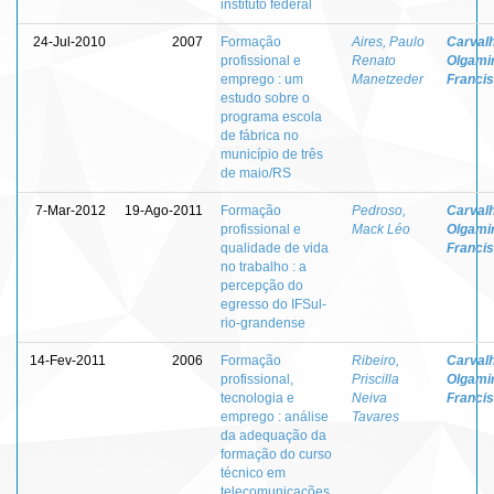
instituto federal
24-Jul-2010
2007
Formação
Aires, Paulo
Carvalh
profissional e
Renato
Olgami
emprego : um
Manetzeder
Franci
estudo sobre o
programa escola
de fábrica no
município de três
de maio/RS
7-Mar-2012
19-Ago-2011
Formação
Pedroso,
Carvalh
profissional e
Mack Léo
Olgami
qualidade de vida
Franci
no trabalho : a
percepção do
egresso do IFSul-
rio-grandense
14-Fev-2011
2006
Formação
Ribeiro,
Carvalh
profissional,
Priscilla
Olgami
tecnologia e
Neiva
Franci
emprego : análise
Tavares
da adequação da
formação do curso
técnico em
telecomunicações