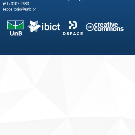
(61) 3107-2683
repositorio@unb.br
Fale conosco
Sobre