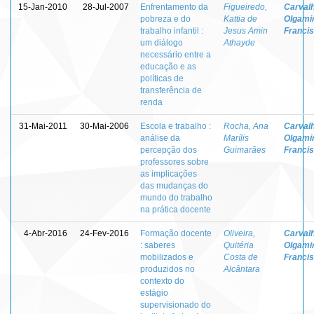
15-Jan-2010
28-Jul-2007
Enfrentamento da
Figueiredo,
Carvalh
pobreza e do
Kattia de
Olgami
trabalho infantil :
Jesus Amin
Franci
um diálogo
Athayde
necessário entre a
educação e as
políticas de
transferência de
renda
31-Mai-2011
30-Mai-2006
Escola e trabalho :
Rocha, Ana
Carvalh
análise da
Marílis
Olgami
percepção dos
Guimarães
Franci
professores sobre
as implicações
das mudanças do
mundo do trabalho
na prática docente
4-Abr-2016
24-Fev-2016
Formação docente
Oliveira,
Carvalh
: saberes
Quitéria
Olgami
mobilizados e
Costa de
Franci
produzidos no
Alcântara
contexto do
estágio
supervisionado do