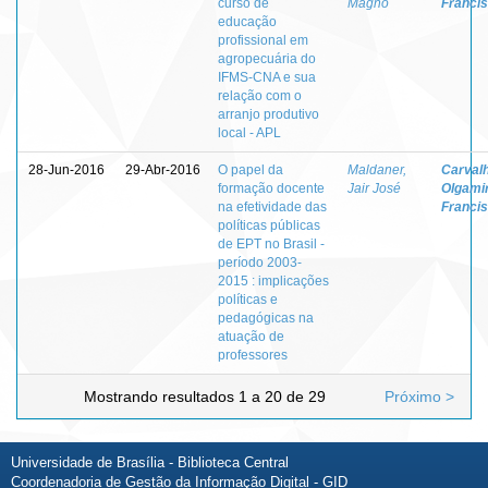
curso de
Magno
Franci
educação
profissional em
agropecuária do
IFMS-CNA e sua
relação com o
arranjo produtivo
local - APL
28-Jun-2016
29-Abr-2016
O papel da
Maldaner,
Carvalh
formação docente
Jair José
Olgami
na efetividade das
Franci
políticas públicas
de EPT no Brasil -
período 2003-
2015 : implicações
políticas e
pedagógicas na
atuação de
professores
Mostrando resultados 1 a 20 de 29
Próximo >
Universidade de Brasília - Biblioteca Central
Coordenadoria de Gestão da Informação Digital - GID