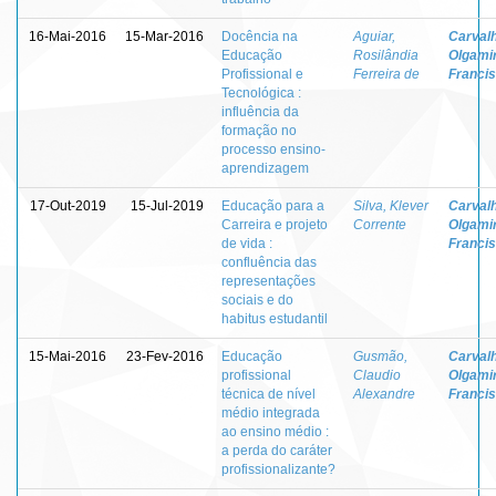
16-Mai-2016
15-Mar-2016
Docência na
Aguiar,
Carvalh
Educação
Rosilândia
Olgami
Profissional e
Ferreira de
Franci
Tecnológica :
influência da
formação no
processo ensino-
aprendizagem
17-Out-2019
15-Jul-2019
Educação para a
Silva, Klever
Carvalh
Carreira e projeto
Corrente
Olgami
de vida :
Franci
confluência das
representações
sociais e do
habitus estudantil
15-Mai-2016
23-Fev-2016
Educação
Gusmão,
Carvalh
profissional
Claudio
Olgami
técnica de nível
Alexandre
Franci
médio integrada
ao ensino médio :
a perda do caráter
profissionalizante?