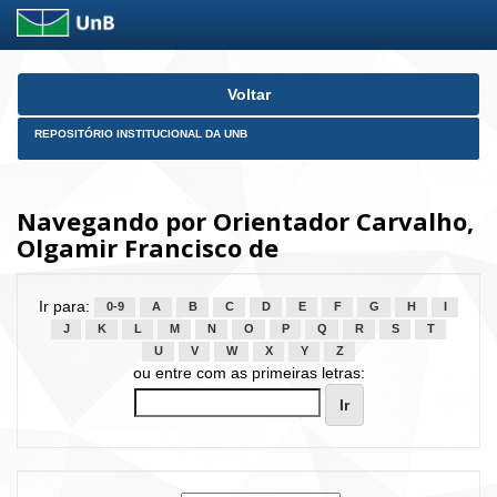
Skip
Voltar
navigation
REPOSITÓRIO INSTITUCIONAL DA UNB
Navegando por Orientador Carvalho,
Olgamir Francisco de
Ir para:
0-9
A
B
C
D
E
F
G
H
I
J
K
L
M
N
O
P
Q
R
S
T
U
V
W
X
Y
Z
ou entre com as primeiras letras: