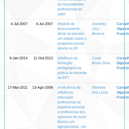
às necessidades
profissionais do
setor
4-Jul-2007
4-Jul-2007
Impacto do
Azevedo,
Carvalh
financiamento
Lilcy
Olgami
direto às escolas :
Bezerra
Franci
um estudo sobre o
programa escola
aberta no DF
9-Jan-2014
11-Out-2013
Influência da
Costa,
Carvalh
formação
Bruno Silva
Olgami
pedagógica na
Franci
prática do docente
de EPT
17-Mai-2011
13-Ago-2008
A influência da
Silvestre,
Carvalh
influência
Ana Lúcia
Olgami
educação
Franci
profissional na
trajetória pessoal
e profissional dos
egressos do curso
técnico em
agropecuária : um