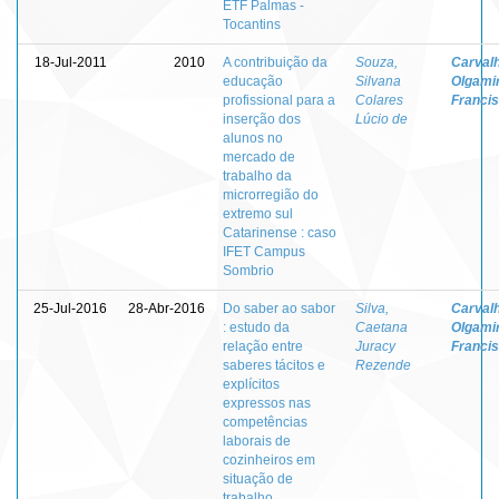
ETF Palmas -
Tocantins
18-Jul-2011
2010
A contribuição da
Souza,
Carvalh
educação
Silvana
Olgami
profissional para a
Colares
Franci
inserção dos
Lúcio de
alunos no
mercado de
trabalho da
microrregião do
extremo sul
Catarinense : caso
IFET Campus
Sombrio
25-Jul-2016
28-Abr-2016
Do saber ao sabor
Silva,
Carvalh
: estudo da
Caetana
Olgami
relação entre
Juracy
Franci
saberes tácitos e
Rezende
explícitos
expressos nas
competências
laborais de
cozinheiros em
situação de
trabalho