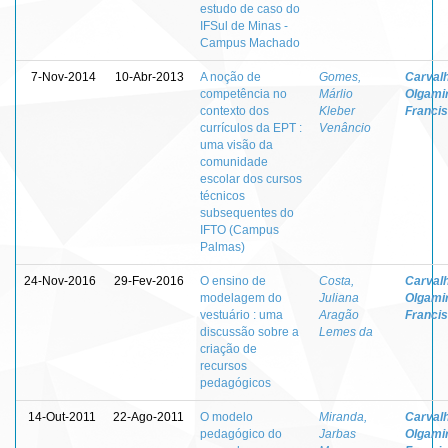
estudo de caso do
IFSul de Minas -
Campus Machado
7-Nov-2014
10-Abr-2013
A noção de
Gomes,
Carvalh
competência no
Márlio
Olgami
contexto dos
Kleber
Franci
currículos da EPT :
Venâncio
uma visão da
comunidade
escolar dos cursos
técnicos
subsequentes do
IFTO (Campus
Palmas)
24-Nov-2016
29-Fev-2016
O ensino de
Costa,
Carvalh
modelagem do
Juliana
Olgami
vestuário : uma
Aragão
Franci
discussão sobre a
Lemes da
criação de
recursos
pedagógicos
14-Out-2011
22-Ago-2011
O modelo
Miranda,
Carvalh
pedagógico do
Jarbas
Olgami