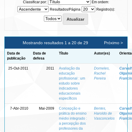
Classificar por:
Em ordem:
Resultados/Página
Registro(s):
Mostrando resultados 1 a 20 de 29
Próximo >
Data de
Data de
Título
Autor(es)
Orienta
publicação
defesa
25-Out-2011
2011
Avaliação da
Dorneles,
Carvalh
educação
Rachel
Olgami
profissional : um
Pereira
Franci
estudo sobre
indicadores
educacionais
específicos
7-Abr-2010
Mai-2009
Concepção e
Bentes,
Carvalh
prática do ensino
Haroldo de
Olgami
médio integrado :
Vasconcelos
Franci
a percepção dos
professores da