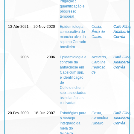
irrigação :
quantificação e
progresso
temporal
13-Abr-2021
20-Nov-2020
Epidemiologia
Costa,
Café Filho,
comparativa de
Érica de
Adalberto
mancha alvo da
Castro
Corrêa
soja no Cerrado
brasileiro
2006
2006
Epidemiologia e
Azevedo,
Café Filho,
controle da
Caroline
Adalberto
antracnose em
Pedroso
Corrêa
Capsicum spp.
de
e identificação
de
Colletotrichum
spp. associados
às solanáceas
cultivadas
20-Fev-2009
18-Jun-2007
Estratégias para
Costa,
Café Filho,
o manejo
Gesimária
Adalberto
integrado da
Ribeiro
Corrêa
mela do
feijoeiro