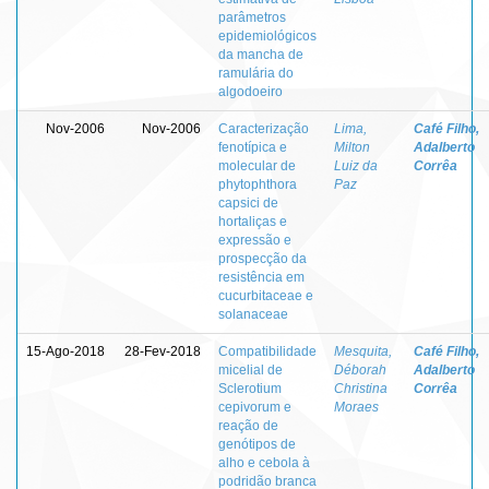
parâmetros
epidemiológicos
da mancha de
ramulária do
algodoeiro
Nov-2006
Nov-2006
Caracterização
Lima,
Café Filho,
fenotípica e
Milton
Adalberto
molecular de
Luiz da
Corrêa
phytophthora
Paz
capsici de
hortaliças e
expressão e
prospecção da
resistência em
cucurbitaceae e
solanaceae
15-Ago-2018
28-Fev-2018
Compatibilidade
Mesquita,
Café Filho,
micelial de
Déborah
Adalberto
Sclerotium
Christina
Corrêa
cepivorum e
Moraes
reação de
genótipos de
alho e cebola à
podridão branca