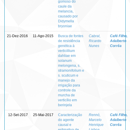
gomoso do
caule da
melancia,
causado por
Didymella
bryoniae
21-Dez-2016
11-Ago-2015
Busca de fontes
Cabral,
Café Filho,
de resistência
Ricardo
Adalberto
genética à
Nunes
Corrêa
verticillium
dahliae em
solanum
melongena, s.
stramonifolium e
s. scuticum e
manejo da
irrigação para
controle da
murcha de
verticílio em
berinjela
12-Set-2017
25-Mai-2017
Caracterização
Rennó,
Café Filho,
do agente
Marcelo
Adalberto
causal e
Henrique
Corrêa
estimativa de
Lisboa