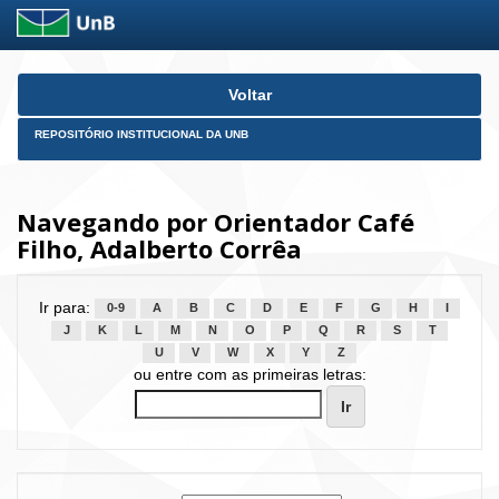
Skip
Voltar
navigation
REPOSITÓRIO INSTITUCIONAL DA UNB
Navegando por Orientador Café
Filho, Adalberto Corrêa
Ir para:
0-9
A
B
C
D
E
F
G
H
I
J
K
L
M
N
O
P
Q
R
S
T
U
V
W
X
Y
Z
ou entre com as primeiras letras: