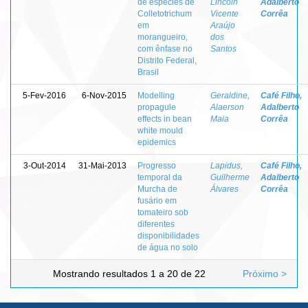
de espécies de
Lincoln
Adalberto
Colletotrichum
Vicente
Corrêa
em
Araújo
morangueiro,
dos
com ênfase no
Santos
Distrito Federal,
Brasil
5-Fev-2016
6-Nov-2015
Modelling
Geraldine,
Café Filho,
propagule
Alaerson
Adalberto
effects in bean
Maia
Corrêa
white mould
epidemics
3-Out-2014
31-Mai-2013
Progresso
Lapidus,
Café Filho,
temporal da
Guilherme
Adalberto
Murcha de
Álvares
Corrêa
fusário em
tomateiro sob
diferentes
disponibilidades
de água no solo
Mostrando resultados 1 a 20 de 22
Próximo >