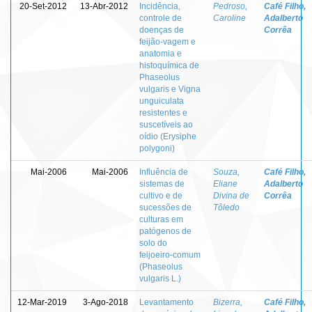
20-Set-2012
13-Abr-2012
Incidência,
Pedroso,
Café Filho,
controle de
Caroline
Adalberto
doenças de
Corrêa
feijão-vagem e
anatomia e
histoquímica de
Phaseolus
vulgaris e Vigna
unguiculata
resistentes e
suscetíveis ao
oídio (Erysiphe
polygoni)
Mai-2006
Mai-2006
Influência de
Souza,
Café Filho,
sistemas de
Eliane
Adalberto
cultivo e de
Divina de
Corrêa
sucessões de
Tôledo
culturas em
patógenos de
solo do
feijoeiro-comum
(Phaseolus
vulgaris L.)
12-Mar-2019
3-Ago-2018
Levantamento
Bizerra,
Café Filho,