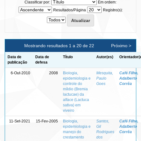
Classificar por:
Em ordem:
Resultados/Página
Registro(s):
Mostrando resultados 1 a 20 de 22
Próximo >
Data de
Data de
Título
Autor(es)
Orientador(
publicação
defesa
6-Out-2010
2008
Biologia,
Mesquita,
Café Filho,
epidemiologia e
Paulo
Adalberto
controle do
Goes
Corrêa
míldio (Bremia
lactucae) da
alface (Lactuca
sativa) em
viveiro
11-Set-2021
15-Fev-2005
Biologia,
Santos,
Café Filho,
epidemiologia e
Gil
Adalberto
manejo do
Rodrigues
Corrêa
crestamento
dos