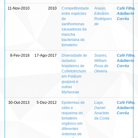
11-Nov-2010
2010
Competitividade
Araújo,
Café Filho,
entre espécies
Edivânio
Adalberto
de
Rodrigues
Corrêa
xanthomonas
de
causadoras da
mancha
bacteriana do
tomateiro
8-Fev-2018
17-Ago-2017
Diversidade de
Soares,
Café Filho,
isolados
William
Adalberto
brasileiros de
Rosa de
Corrêa
Colletotrichum
Oliveira
em Psidium
guajava e
outras
Myrtaceae
30-Out-2013
5-Dez-2012
Epidemias de
Lage,
Café Filho,
oídio e
Daniel
Adalberto
requeima do
Anacleto
Corrêa
tomateiro
da Costa
orgânico em
diferentes
sistemas de