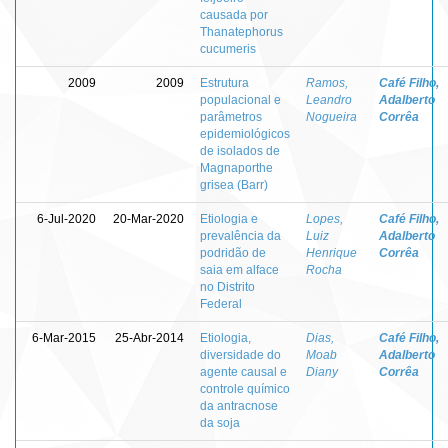
causada por
Thanatephorus
cucumeris
2009
2009
Estrutura
Ramos,
Café Filho,
populacional e
Leandro
Adalberto
parâmetros
Nogueira
Corrêa
epidemiológicos
de isolados de
Magnaporthe
grisea (Barr)
6-Jul-2020
20-Mar-2020
Etiologia e
Lopes,
Café Filho,
prevalência da
Luiz
Adalberto
podridão de
Henrique
Corrêa
saia em alface
Rocha
no Distrito
Federal
6-Mar-2015
25-Abr-2014
Etiologia,
Dias,
Café Filho,
diversidade do
Moab
Adalberto
agente causal e
Diany
Corrêa
controle químico
da antracnose
da soja