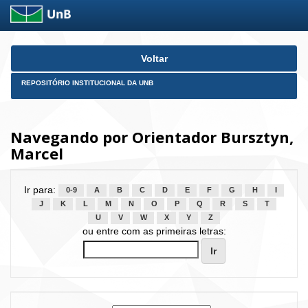
Skip
Voltar
navigation
REPOSITÓRIO INSTITUCIONAL DA UNB
Navegando por Orientador Bursztyn,
Marcel
Ir para:
0-9
A
B
C
D
E
F
G
H
I
J
K
L
M
N
O
P
Q
R
S
T
U
V
W
X
Y
Z
ou entre com as primeiras letras: