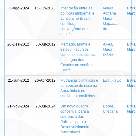
6-Ago-2024
15-Jun-2023
Integração entre as
Moura,
Burs
políticas ambiental e
Adriana
Marc
agrícola no Brasil :
Maria
conflitos,
Magalhães
convergências e
de
desafios
20-Dez-2012
30-Jul-2012
Mercado, arame e
Alves,
Burs
estado : recursos
Maria
Marc
comuns e resistência
Odete
em Lagoa dos
Cavalos no sertão do
Ceará
21-Jun-2012
26-Abr-2012
Mudanças climáticas e
Eiró, Flávio
Burs
percepção de risco na
Marc
Amazônia e no
semiárido brasileiros
21-Nov-2024
23-Jul-2024
Um novo quadro
Dobre,
Burs
conceitual para a
Cristiana
Marc
coerência das
Políticas para o
Desenvolvimento
Sustentável