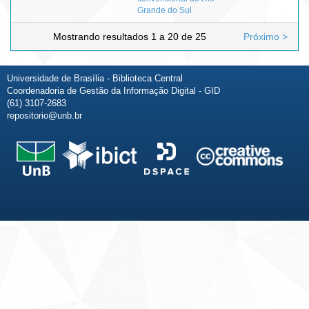
Grande do Sul
Mostrando resultados 1 a 20 de 25
Próximo >
Universidade de Brasília - Biblioteca Central
Coordenadoria de Gestão da Informação Digital - GID
(61) 3107-2683
repositorio@unb.br
Fale conosco
Sobre