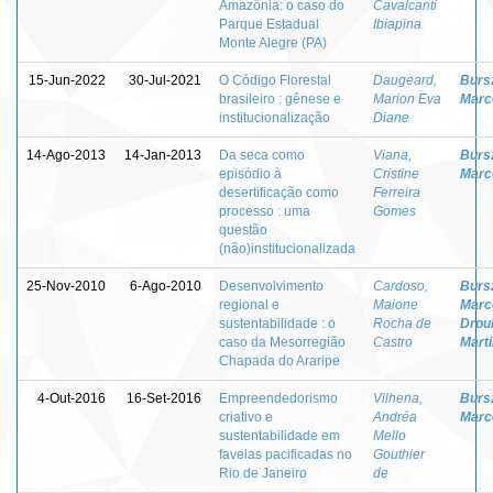
Amazônia: o caso do
Cavalcanti
Parque Estadual
Ibiapina
Monte Alegre (PA)
15-Jun-2022
30-Jul-2021
O Código Florestal
Daugeard,
Burs
brasileiro : gênese e
Marion Eva
Marc
institucionalização
Diane
14-Ago-2013
14-Jan-2013
Da seca como
Viana,
Burs
episódio à
Cristine
Marc
desertificação como
Ferreira
processo : uma
Gomes
questão
(não)institucionalizada
25-Nov-2010
6-Ago-2010
Desenvolvimento
Cardoso,
Burs
regional e
Maione
Marc
sustentabilidade : o
Rocha de
Droul
caso da Mesorregião
Castro
Mart
Chapada do Araripe
4-Out-2016
16-Set-2016
Empreendedorismo
Vilhena,
Burs
criativo e
Andréa
Marc
sustentabilidade em
Mello
favelas pacificadas no
Gouthier
Rio de Janeiro
de