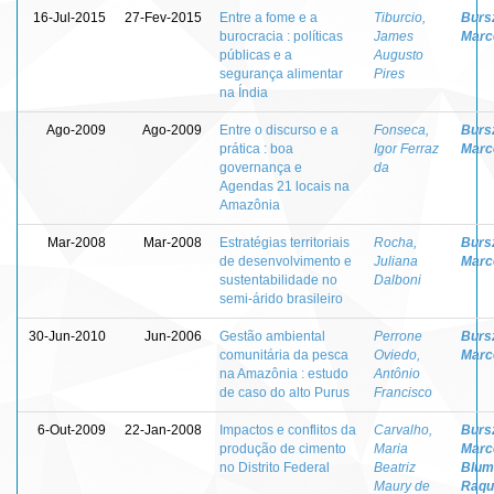
16-Jul-2015
27-Fev-2015
Entre a fome e a
Tiburcio,
Burs
burocracia : políticas
James
Marc
públicas e a
Augusto
segurança alimentar
Pires
na Índia
Ago-2009
Ago-2009
Entre o discurso e a
Fonseca,
Burs
prática : boa
Igor Ferraz
Marc
governança e
da
Agendas 21 locais na
Amazônia
Mar-2008
Mar-2008
Estratégias territoriais
Rocha,
Burs
de desenvolvimento e
Juliana
Marc
sustentabilidade no
Dalboni
semi-árido brasileiro
30-Jun-2010
Jun-2006
Gestão ambiental
Perrone
Burs
comunitária da pesca
Oviedo,
Marc
na Amazônia : estudo
Antônio
de caso do alto Purus
Francisco
6-Out-2009
22-Jan-2008
Impactos e conflitos da
Carvalho,
Burs
produção de cimento
Maria
Marc
no Distrito Federal
Beatriz
Blum
Maury de
Raqu