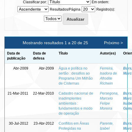
Classificar por:
Em ordem:
Resultados/Página
Registro(s):
Mostrando resultados 1 a 20 de 25
Próximo >
Data de
Data de
Título
Autor(es)
Orien
publicação
defesa
Abr-2009
Abr-2009
Água e política no
Ferreira,
Burs
sertão : desafios ao
Isadora de
Marc
Programa Um Milhão
Afrodite
de Cisternas
Richwin
21-Mar-2011
22-Mar-2010
Cadastro nacional de
Persegona,
Burs
inadimplentes
Marcelo
Marc
ambientais :
Felipe
Isabe
fundamentos e modo
Moreira
Gam
de operação
30-Jul-2012
23-Abr-2012
Conflitos em Áreas
Parente,
Burs
Protegidas na
Izabel
Marc