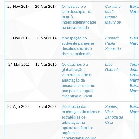
27-Nov-2014
20-Mai-2014
O mosaico e o
Carvalho,
Burs
caleidoscópio : da
Maria
Marc
multi à
Beatriz
interdisciplinaridade
Maury de
na universidade
3-Nov-2015
6-Mai-2014
A ocupação do
Andrade,
Burs
sudoeste paraense :
Paula
Marc
desafios sociais e
Simas de
riscos ambientais
24-Mai-2011
11-Mai-2010
Os gaúchos e a
Litre,
Tour
globalização :
Gabriela
Jean
vulnerabilidade e
Droul
adaptação da
Mart
pecuária familiar no
Burs
pampa do Uruguai,
Marc
Argentina e Brasil
22-Ago-2024
7-Jul-2023
Percepção das
Santos,
Burs
mudanças climáticas e
Vitor
Marc
estratégias de
Zanotta da
adaptação na
Cruz
agricultura familiar
orgânica e
convencional do Rio