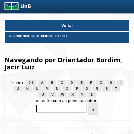
Skip
Voltar
navigation
REPOSITÓRIO INSTITUCIONAL DA UNB
Navegando por Orientador Bordim,
Jacir Luiz
Ir para:
0-9
A
B
C
D
E
F
G
H
I
J
K
L
M
N
O
P
Q
R
S
T
U
V
W
X
Y
Z
ou entre com as primeiras letras: