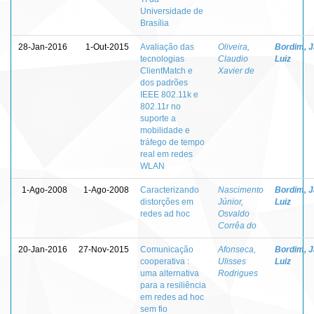
Universidade de
Brasília
28-Jan-2016
1-Out-2015
Avaliação das
Oliveira,
Bordim, J
tecnologias
Claudio
Luiz
ClientMatch e
Xavier de
dos padrões
IEEE 802.11k e
802.11r no
suporte a
mobilidade e
tráfego de tempo
real em redes
WLAN
1-Ago-2008
1-Ago-2008
Caracterizando
Nascimento
Bordim, J
distorções em
Júnior,
Luiz
redes ad hoc
Osvaldo
Corrêa do
20-Jan-2016
27-Nov-2015
Comunicação
Afonseca,
Bordim, J
cooperativa :
Ulisses
Luiz
uma alternativa
Rodrigues
para a resiliência
em redes ad hoc
sem fio