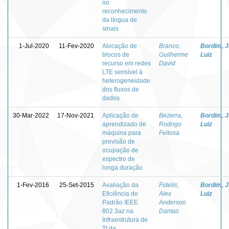
no
reconhecimento
da língua de
sinais
1-Jul-2020
11-Fev-2020
Alocação de
Branco,
Bordim, J
blocos de
Guilherme
Luiz
recurso em redes
David
LTE sensível à
heterogeneidade
dos fluxos de
dados
30-Mar-2022
17-Nov-2021
Aplicação de
Bezerra,
Bordim, J
aprendizado de
Rodrigo
Luiz
máquina para
Feitosa
previsão de
ocupação de
espectro de
longa duração
1-Fev-2016
25-Set-2015
Avaliação da
Fidelis,
Bordim, J
Eficiência do
Alex
Luiz
Padrão IEEE
Anderson
802.3az na
Dantas
Infraestrutura de
TI da