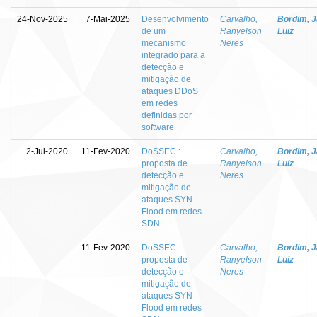
24-Nov-2025
7-Mai-2025
Desenvolvimento
Carvalho,
Bordim, J
de um
Ranyelson
Luiz
mecanismo
Neres
integrado para a
detecção e
mitigação de
ataques DDoS
em redes
definidas por
software
2-Jul-2020
11-Fev-2020
DoSSEC :
Carvalho,
Bordim, J
proposta de
Ranyelson
Luiz
detecção e
Neres
mitigação de
ataques SYN
Flood em redes
SDN
-
11-Fev-2020
DoSSEC :
Carvalho,
Bordim, J
proposta de
Ranyelson
Luiz
detecção e
Neres
mitigação de
ataques SYN
Flood em redes