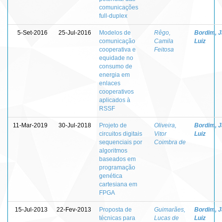
comunicações
full-duplex
5-Set-2016
25-Jul-2016
Modelos de
Rêgo,
Bordim, J
comunicação
Camila
Luiz
cooperativa e
Feitosa
equidade no
consumo de
energia em
enlaces
cooperativos
aplicados à
RSSF
11-Mar-2019
30-Jul-2018
Projeto de
Oliveira,
Bordim, J
circuitos digitais
Vitor
Luiz
sequenciais por
Coimbra de
algoritmos
baseados em
programação
genética
cartesiana em
FPGA
15-Jul-2013
22-Fev-2013
Proposta de
Guimarães,
Bordim, J
técnicas para
Lucas de
Luiz