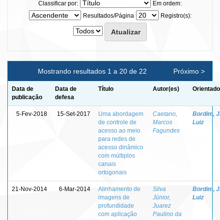
Classificar por:
Em ordem:
Resultados/Página
Registro(s):
Mostrando resultados 1 a 20 de 22
Próximo >
Data de
Data de
Título
Autor(es)
Orientado
publicação
defesa
5-Fev-2018
15-Set-2017
Uma abordagem
Caetano,
Bordim, J
de controle de
Marcos
Luiz
acesso ao meio
Fagundes
para redes de
acesso dinâmico
com múltiplos
canais
ortogonais
21-Nov-2014
6-Mar-2014
Alinhamento de
Silva
Bordim, J
imagens de
Júnior,
Luiz
profundidade
Juarez
com aplicação
Paulino da