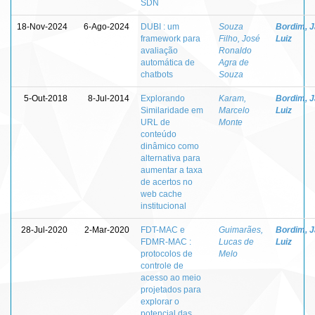
SDN
18-Nov-2024
6-Ago-2024
DUBI : um
Souza
Bordim, J
framework para
Filho, José
Luiz
avaliação
Ronaldo
automática de
Agra de
chatbots
Souza
5-Out-2018
8-Jul-2014
Explorando
Karam,
Bordim, J
Similaridade em
Marcelo
Luiz
URL de
Monte
conteúdo
dinâmico como
alternativa para
aumentar a taxa
de acertos no
web cache
institucional
28-Jul-2020
2-Mar-2020
FDT-MAC e
Guimarães,
Bordim, J
FDMR-MAC :
Lucas de
Luiz
protocolos de
Melo
controle de
acesso ao meio
projetados para
explorar o
potencial das