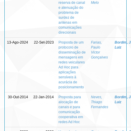
reserva de canal
Melo
e atenuação do
problema de
surdez de
antenas em
comunicações
direcionais
13-Ago-2024
22-Set-2023
Proposta de um
Farias,
Bordim, J
protocolo de
Paulo
Luiz
disseminação de
Victor
mensagens em
Gonçalves
redes veiculares
Ad Hoc para
aplicações
sensíveis à
acurácia de
posicionamento
30-Out-2014
22-Jan-2014
Proposta para
Neves,
Bordim, J
alocação de
Thiago
Luiz
canais e para
Fernandes
comunicação
cooperativa em
redes Ad Hoc