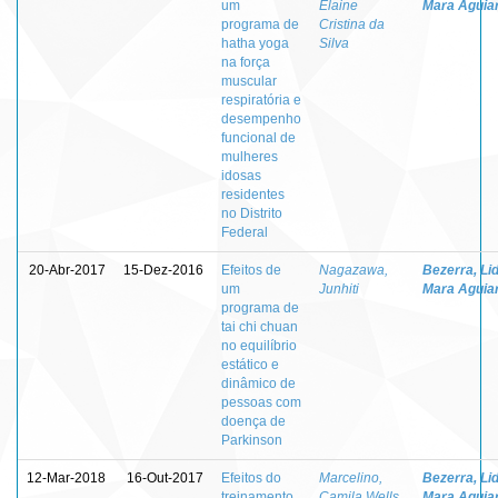
um
Elaine
Mara Aguia
programa de
Cristina da
hatha yoga
Silva
na força
muscular
respiratória e
desempenho
funcional de
mulheres
idosas
residentes
no Distrito
Federal
20-Abr-2017
15-Dez-2016
Efeitos de
Nagazawa,
Bezerra, Lid
um
Junhiti
Mara Aguia
programa de
tai chi chuan
no equilíbrio
estático e
dinâmico de
pessoas com
doença de
Parkinson
12-Mar-2018
16-Out-2017
Efeitos do
Marcelino,
Bezerra, Lid
treinamento
Camila Wells
Mara Aguia