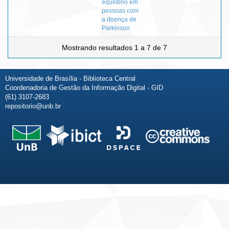
equilíbrio em
pessoas com
a doença de
Parkinson
Mostrando resultados 1 a 7 de 7
Universidade de Brasília - Biblioteca Central
Coordenadoria de Gestão da Informação Digital - GID
(61) 3107-2683
repositorio@unb.br
Fale conosco
Sobre