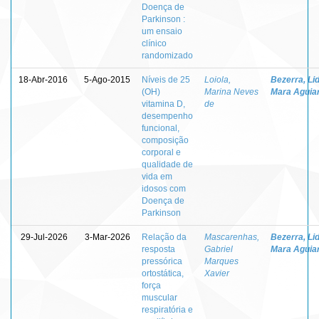
Doença de
Parkinson :
um ensaio
clínico
randomizado
18-Abr-2016
5-Ago-2015
Níveis de 25
Loiola,
Bezerra, Lid
(OH)
Marina Neves
Mara Aguia
vitamina D,
de
desempenho
funcional,
composição
corporal e
qualidade de
vida em
idosos com
Doença de
Parkinson
29-Jul-2026
3-Mar-2026
Relação da
Mascarenhas,
Bezerra, Lid
resposta
Gabriel
Mara Aguia
pressórica
Marques
ortostática,
Xavier
força
muscular
respiratória e