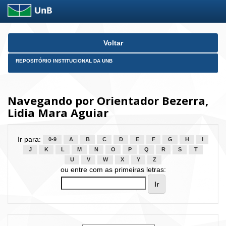
Skip
Voltar
navigation
REPOSITÓRIO INSTITUCIONAL DA UNB
Navegando por Orientador Bezerra,
Lidia Mara Aguiar
Ir para:
0-9
A
B
C
D
E
F
G
H
I
J
K
L
M
N
O
P
Q
R
S
T
U
V
W
X
Y
Z
ou entre com as primeiras letras: