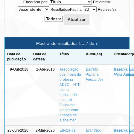
Classificar por:
Em ordem:
Resultados/Página
Registro(s):
Mostrando resultados 1 a 7 de 7
Data de
Data de
Título
Autor(es)
Orientador(
publicação
defesa
9-Out-2018
2-Abr-2018
Associação
Barreto,
Bezerra, Lid
dos níveis da
Adriana
Mara Aguia
proteína
Fernandes
AD7C – NTP
com a
densidade
mineral
óssea em
idosos com
doença de
alzheimer
23-Jun-2026
2-Mar-2026
Efeitos de
Brandão,
Bezerra, Lid