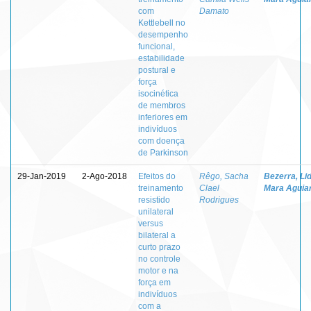
com
Damato
Kettlebell no
desempenho
funcional,
estabilidade
postural e
força
isocinética
de membros
inferiores em
indivíduos
com doença
de Parkinson
29-Jan-2019
2-Ago-2018
Efeitos do
Rêgo, Sacha
Bezerra, Lid
treinamento
Clael
Mara Aguia
resistido
Rodrigues
unilateral
versus
bilateral a
curto prazo
no controle
motor e na
força em
indivíduos
com a