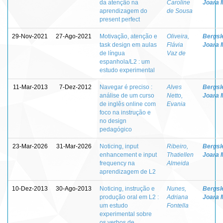
da atenção na
Caroline
Joara 
aprendizagem do
de Sousa
present perfect
29-Nov-2021
27-Ago-2021
Motivação, atenção e
Oliveira,
Bergsle
task design em aulas
Flávia
Joara 
de língua
Vaz de
espanhola/L2 : um
estudo experimental
11-Mar-2013
7-Dez-2012
Navegar é preciso :
Alves
Bergsle
análise de um curso
Netto,
Joara 
de inglês online com
Evania
foco na instrução e
no design
pedagógico
23-Mar-2026
31-Mar-2026
Noticing, input
Ribeiro,
Bergsle
enhancement e input
Thatiellen
Joara 
frequency na
Almeida
aprendizagem de L2
10-Dez-2013
30-Ago-2013
Noticing, instrução e
Nunes,
Bergsle
produção oral em L2 :
Adriana
Joara 
um estudo
Fontella
experimental sobre
os verbos de