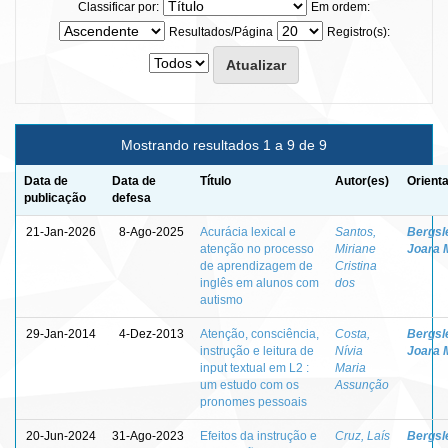
Classificar por:
Em ordem:
Resultados/Página
Registro(s):
Mostrando resultados 1 a 9 de 9
Data de
Data de
Título
Autor(es)
Orient
publicação
defesa
21-Jan-2026
8-Ago-2025
Acurácia lexical e
Santos,
Bergsle
atenção no processo
Miriane
Joara 
de aprendizagem de
Cristina
inglês em alunos com
dos
autismo
29-Jan-2014
4-Dez-2013
Atenção, consciência,
Costa,
Bergsle
instrução e leitura de
Nívia
Joara 
input textual em L2 :
Maria
um estudo com os
Assunção
pronomes pessoais
20-Jun-2024
31-Ago-2023
Efeitos da instrução e
Cruz, Laís
Bergsle