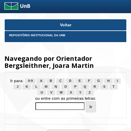
Skip
Voltar
navigation
REPOSITÓRIO INSTITUCIONAL DA UNB
Navegando por Orientador
Bergsleithner, Joara Martin
Ir para:
0-9
A
B
C
D
E
F
G
H
I
J
K
L
M
N
O
P
Q
R
S
T
U
V
W
X
Y
Z
ou entre com as primeiras letras: