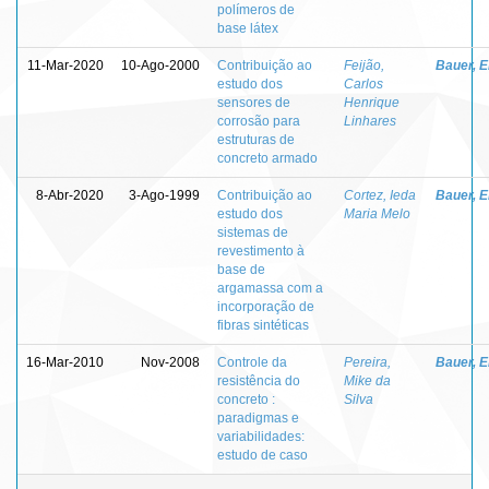
polímeros de
base látex
11-Mar-2020
10-Ago-2000
Contribuição ao
Feijão,
Bauer, E
estudo dos
Carlos
sensores de
Henrique
corrosão para
Linhares
estruturas de
concreto armado
8-Abr-2020
3-Ago-1999
Contribuição ao
Cortez, Ieda
Bauer, E
estudo dos
Maria Melo
sistemas de
revestimento à
base de
argamassa com a
incorporação de
fibras sintéticas
16-Mar-2010
Nov-2008
Controle da
Pereira,
Bauer, E
resistência do
Mike da
concreto :
Silva
paradigmas e
variabilidades:
estudo de caso