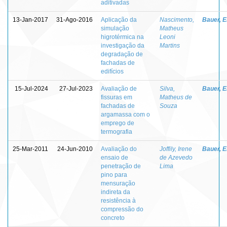
aditivadas
13-Jan-2017
31-Ago-2016
Aplicação da
Nascimento,
Bauer, E
simulação
Matheus
higrotérmica na
Leoni
investigação da
Martins
degradação de
fachadas de
edifícios
15-Jul-2024
27-Jul-2023
Avaliação de
Silva,
Bauer, E
fissuras em
Matheus de
fachadas de
Souza
argamassa com o
emprego de
termografia
25-Mar-2011
24-Jun-2010
Avaliação do
Joffily, Irene
Bauer, E
ensaio de
de Azevedo
penetração de
Lima
pino para
mensuração
indireta da
resistência à
compressão do
concreto