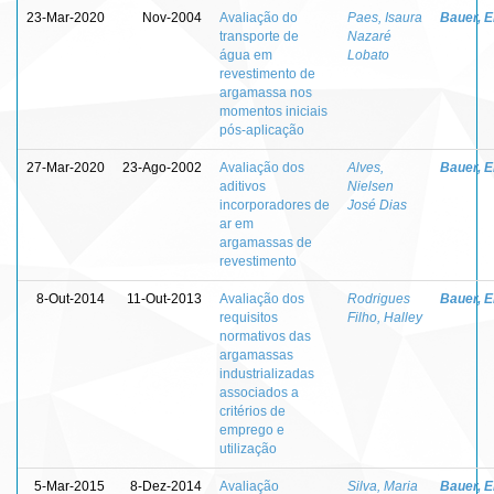
23-Mar-2020
Nov-2004
Avaliação do
Paes, Isaura
Bauer, E
transporte de
Nazaré
água em
Lobato
revestimento de
argamassa nos
momentos iniciais
pós-aplicação
27-Mar-2020
23-Ago-2002
Avaliação dos
Alves,
Bauer, E
aditivos
Nielsen
incorporadores de
José Dias
ar em
argamassas de
revestimento
8-Out-2014
11-Out-2013
Avaliação dos
Rodrigues
Bauer, E
requisitos
Filho, Halley
normativos das
argamassas
industrializadas
associados a
critérios de
emprego e
utilização
5-Mar-2015
8-Dez-2014
Avaliação
Silva, Maria
Bauer, E