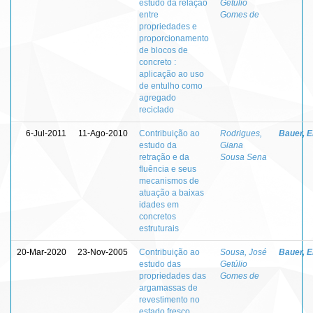
estudo da relação
Getúlio
entre
Gomes de
propriedades e
proporcionamento
de blocos de
concreto :
aplicação ao uso
de entulho como
agregado
reciclado
6-Jul-2011
11-Ago-2010
Contribuição ao
Rodrigues,
Bauer, E
estudo da
Giana
retração e da
Sousa Sena
fluência e seus
mecanismos de
atuação a baixas
idades em
concretos
estruturais
20-Mar-2020
23-Nov-2005
Contribuição ao
Sousa, José
Bauer, E
estudo das
Getúlio
propriedades das
Gomes de
argamassas de
revestimento no
estado fresco