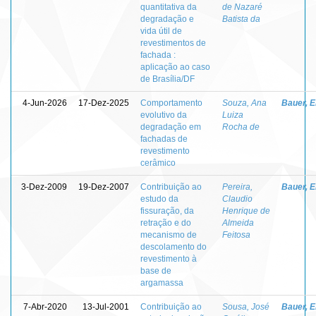
quantitativa da
de Nazaré
degradação e
Batista da
vida útil de
revestimentos de
fachada :
aplicação ao caso
de Brasília/DF
4-Jun-2026
17-Dez-2025
Comportamento
Souza, Ana
Bauer, E
evolutivo da
Luiza
degradação em
Rocha de
fachadas de
revestimento
cerâmico
3-Dez-2009
19-Dez-2007
Contribuição ao
Pereira,
Bauer, E
estudo da
Claudio
fissuração, da
Henrique de
retração e do
Almeida
mecanismo de
Feitosa
descolamento do
revestimento à
base de
argamassa
7-Abr-2020
13-Jul-2001
Contribuição ao
Sousa, José
Bauer, E