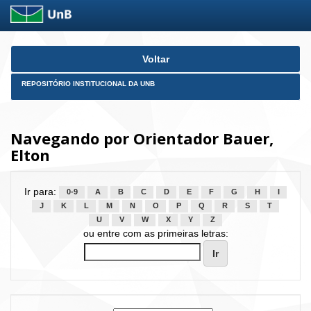
Skip
Voltar
navigation
REPOSITÓRIO INSTITUCIONAL DA UNB
Navegando por Orientador Bauer,
Elton
Ir para:
0-9
A
B
C
D
E
F
G
H
I
J
K
L
M
N
O
P
Q
R
S
T
U
V
W
X
Y
Z
ou entre com as primeiras letras: