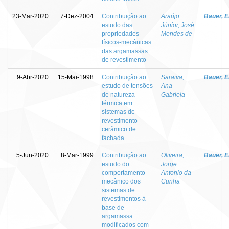
23-Mar-2020
7-Dez-2004
Contribuição ao
Araújo
Bauer, E
estudo das
Júnior, José
propriedades
Mendes de
físicos-mecânicas
das argamassas
de revestimento
9-Abr-2020
15-Mai-1998
Contribuição ao
Saraiva,
Bauer, E
estudo de tensões
Ana
de natureza
Gabriela
térmica em
sistemas de
revestimento
cerâmico de
fachada
5-Jun-2020
8-Mar-1999
Contribuição ao
Oliveira,
Bauer, E
estudo do
Jorge
comportamento
Antonio da
mecânico dos
Cunha
sistemas de
revestimentos à
base de
argamassa
modificados com