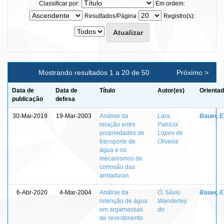
Classificar por:
Em ordem:
Resultados/Página
Registro(s):
Mostrando resultados 1 a 20 de 50
Próximo >
Data de
Data de
Título
Autor(es)
Orientad
publicação
defesa
30-Mai-2019
19-Mar-2003
Análise da
Lara,
Bauer, E
relação entre
Patrícia
propriedades de
Lopes de
transporte de
Oliveira
água e os
mecanismos de
corrosão das
armaduras
6-Abr-2020
4-Mar-2004
Análise da
Ó, Sávio
Bauer, E
retenção de água
Wanderley
em argamassas
do
de revestimento