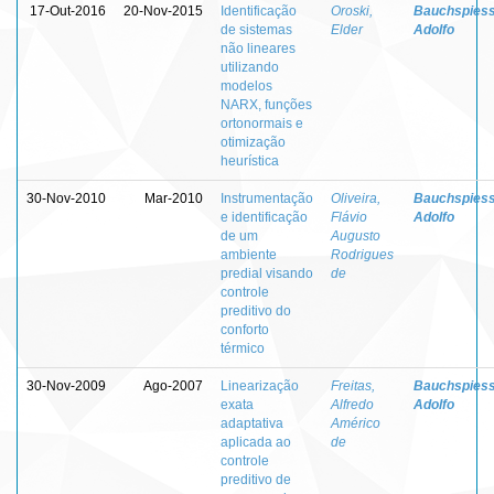
17-Out-2016
20-Nov-2015
Identificação
Oroski,
Bauchspiess
de sistemas
Elder
Adolfo
não lineares
utilizando
modelos
NARX, funções
ortonormais e
otimização
heurística
30-Nov-2010
Mar-2010
Instrumentação
Oliveira,
Bauchspiess
e identificação
Flávio
Adolfo
de um
Augusto
ambiente
Rodrigues
predial visando
de
controle
preditivo do
conforto
térmico
30-Nov-2009
Ago-2007
Linearização
Freitas,
Bauchspiess
exata
Alfredo
Adolfo
adaptativa
Américo
aplicada ao
de
controle
preditivo de