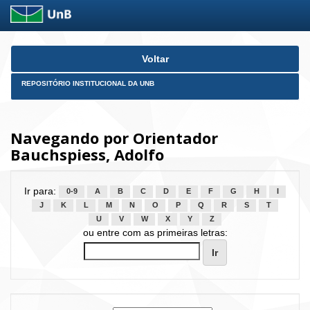
Skip
Voltar
navigation
REPOSITÓRIO INSTITUCIONAL DA UNB
Navegando por Orientador
Bauchspiess, Adolfo
Ir para:
0-9
A
B
C
D
E
F
G
H
I
J
K
L
M
N
O
P
Q
R
S
T
U
V
W
X
Y
Z
ou entre com as primeiras letras: