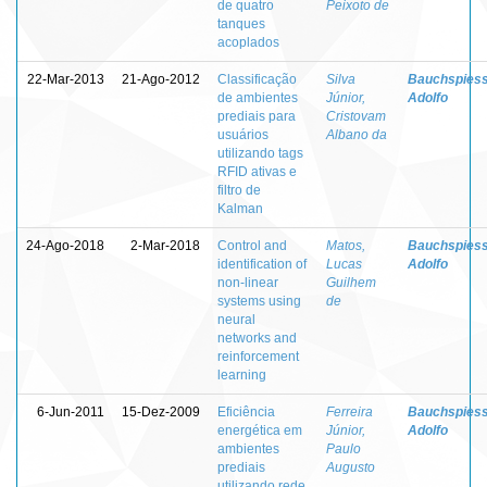
de quatro
Peixoto de
tanques
acoplados
22-Mar-2013
21-Ago-2012
Classificação
Silva
Bauchspiess
de ambientes
Júnior,
Adolfo
prediais para
Cristovam
usuários
Albano da
utilizando tags
RFID ativas e
filtro de
Kalman
24-Ago-2018
2-Mar-2018
Control and
Matos,
Bauchspiess
identification of
Lucas
Adolfo
non-linear
Guilhem
systems using
de
neural
networks and
reinforcement
learning
6-Jun-2011
15-Dez-2009
Eficiência
Ferreira
Bauchspiess
energética em
Júnior,
Adolfo
ambientes
Paulo
prediais
Augusto
utilizando rede