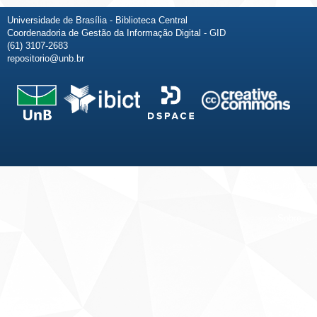
Universidade de Brasília - Biblioteca Central
Coordenadoria de Gestão da Informação Digital - GID
(61) 3107-2683
repositorio@unb.br
Fale conosco
Sobre