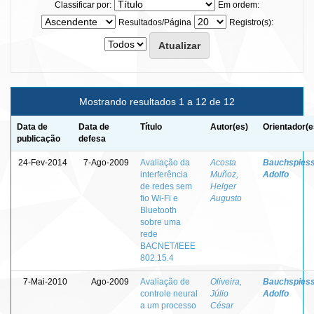
Classificar por:
Em ordem:
Resultados/Página
Registro(s):
Mostrando resultados 1 a 12 de 12
Data de
Data de
Título
Autor(es)
Orientador(e
publicação
defesa
24-Fev-2014
7-Ago-2009
Avaliação da
Acosta
Bauchspiess
interferência
Muñoz,
Adolfo
de redes sem
Helger
fio Wi-Fi e
Augusto
Bluetooth
sobre uma
rede
BACNET/IEEE
802.15.4
7-Mai-2010
Ago-2009
Avaliação de
Oliveira,
Bauchspiess
controle neural
Júlio
Adolfo
a um processo
César