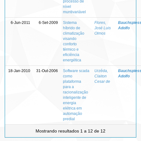
processo de
nível
muntivariável
6-Jun-2011
6-Set-2009
Sistema
Flores,
Bauchspiess
híbrido de
José Luis
Adolfo
climatização
Olmos
visando
conforto
térmico e
eficiência
energética
18-Jan-2010
31-Out-2006
Software scada
Urzêda,
Bauchspiess
como
Claiton
Adolfo
plataforma
Cesar de
para a
racionalização
inteligente de
energia
elétrica em
automação
predial
Mostrando resultados 1 a 12 de 12