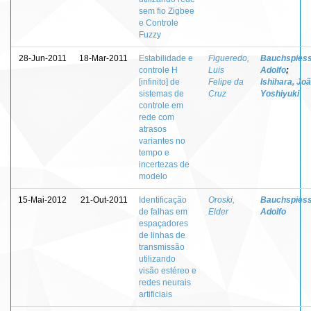
sem fio Zigbee
e Controle
Fuzzy
28-Jun-2011
18-Mar-2011
Estabilidade e
Figueredo,
Bauchspiess
controle H
Luis
Adolfo
;
[infinito] de
Felipe da
Ishihara, Jo
sistemas de
Cruz
Yoshiyuki
controle em
rede com
atrasos
variantes no
tempo e
incertezas de
modelo
15-Mai-2012
21-Out-2011
Identificação
Oroski,
Bauchspiess
de falhas em
Elder
Adolfo
espaçadores
de linhas de
transmissão
utilizando
visão estéreo e
redes neurais
artificiais