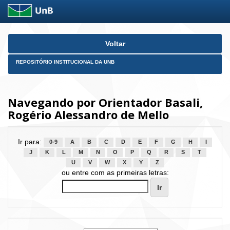
Skip
Voltar
navigation
REPOSITÓRIO INSTITUCIONAL DA UNB
Navegando por Orientador Basali,
Rogério Alessandro de Mello
Ir para:
0-9
A
B
C
D
E
F
G
H
I
J
K
L
M
N
O
P
Q
R
S
T
U
V
W
X
Y
Z
ou entre com as primeiras letras: