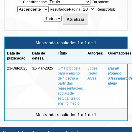
Classificar por:
Em ordem:
Resultados/Página
Registro(s):
Mostrando resultados 1 a 1 de 1
Data de
Data de
Título
Autor(es)
Orientador(es
publicação
defesa
23-Out-2025
31-Mar-2025
Uma proposta
Lopes,
Basali,
para o ensino
Pedro
Rogério
de filosofia a
Alves
Alessandro d
partir das
Mello
representações
sociais de
estudantes do
ensino médio
Mostrando resultados 1 a 1 de 1