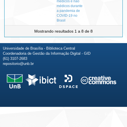
médicos e não
médicos durante
a pandemia de
COVID-19 no
Brasil
Mostrando resultados 1 a 8 de 8
Universidade de Brasília - Biblioteca Central
Coordenadoria de Gestão da Informação Digital - GID
(61) 3107-2683
repositorio@unb.br
Fale conosco