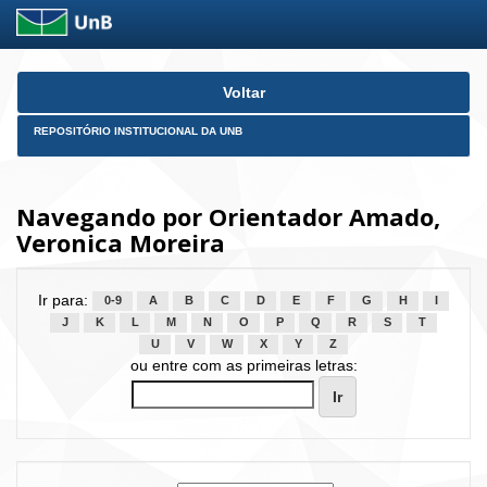
Skip
Voltar
navigation
REPOSITÓRIO INSTITUCIONAL DA UNB
Navegando por Orientador Amado,
Veronica Moreira
Ir para:
0-9
A
B
C
D
E
F
G
H
I
J
K
L
M
N
O
P
Q
R
S
T
U
V
W
X
Y
Z
ou entre com as primeiras letras: