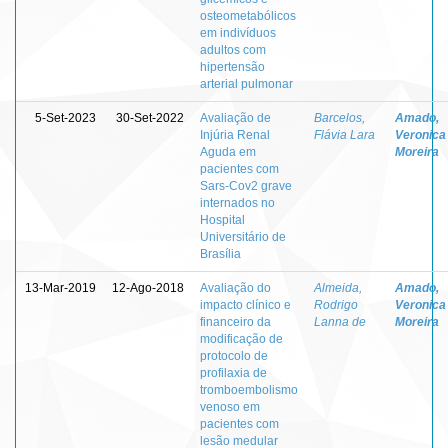
osteometabólicos
em indivíduos
adultos com
hipertensão
arterial pulmonar
5-Set-2023
30-Set-2022
Avaliação de
Barcelos,
Amado,
Injúria Renal
Flávia Lara
Veronica
Aguda em
Moreira
pacientes com
Sars-Cov2 grave
internados no
Hospital
Universitário de
Brasília
13-Mar-2019
12-Ago-2018
Avaliação do
Almeida,
Amado,
impacto clínico e
Rodrigo
Veronica
financeiro da
Lanna de
Moreira
modificação de
protocolo de
profilaxia de
tromboembolismo
venoso em
pacientes com
lesão medular