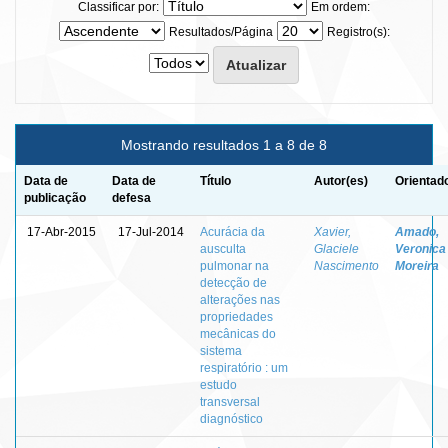
Classificar por:
Em ordem:
Resultados/Página
Registro(s):
Mostrando resultados 1 a 8 de 8
Data de
Data de
Título
Autor(es)
Orientad
publicação
defesa
17-Abr-2015
17-Jul-2014
Acurácia da
Xavier,
Amado,
ausculta
Glaciele
Veronica
pulmonar na
Nascimento
Moreira
detecção de
alterações nas
propriedades
mecânicas do
sistema
respiratório : um
estudo
transversal
diagnóstico