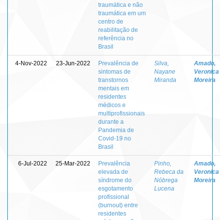
traumática e não
traumática em um
centro de
reabilitação de
referência no
Brasil
4-Nov-2022
23-Jun-2022
Prevalência de
Silva,
Amado,
sintomas de
Nayane
Veronica
transtornos
Miranda
Moreira
mentais em
residentes
médicos e
multiprofissionais
durante a
Pandemia de
Covid-19 no
Brasil
6-Jul-2022
25-Mar-2022
Prevalência
Pinho,
Amado,
elevada de
Rebeca da
Veronica
síndrome do
Nóbrega
Moreira
esgotamento
Lucena
profissional
(burnout) entre
residentes