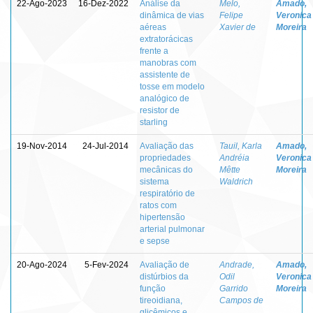
22-Ago-2023
16-Dez-2022
Análise da
Melo,
Amado,
dinâmica de vias
Felipe
Veronica
aéreas
Xavier de
Moreira
extratorácicas
frente a
manobras com
assistente de
tosse em modelo
analógico de
resistor de
starling
19-Nov-2014
24-Jul-2014
Avaliação das
Tauil, Karla
Amado,
propriedades
Andréia
Veronica
mecânicas do
Mêtte
Moreira
sistema
Waldrich
respiratório de
ratos com
hipertensão
arterial pulmonar
e sepse
20-Ago-2024
5-Fev-2024
Avaliação de
Andrade,
Amado,
distúrbios da
Odil
Veronica
função
Garrido
Moreira
tireoidiana,
Campos de
glicêmicos e