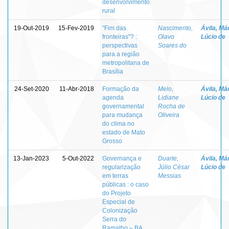
desenvolvimento
rural
19-Out-2019
15-Fev-2019
"Fim das
Nascimento,
Ávila, Má
fronteiras"? :
Olavo
Lúcio de
perspectivas
Soares do
para a região
metropolitana de
Brasília
24-Set-2020
11-Abr-2018
Formação da
Melo,
Ávila, Má
agenda
Lidiane
Lúcio de
governamental
Rocha de
para mudança
Oliveira
do clima no
estado de Mato
Grosso
13-Jan-2023
5-Out-2022
Governança e
Duarte,
Ávila, Má
regularização
Júlio César
Lúcio de
em terras
Messias
públicas : o caso
do Projeto
Especial de
Colonização
Serra do
Ramalho – BA