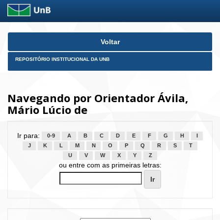
Skip
Voltar
navigation
REPOSITÓRIO INSTITUCIONAL DA UNB
Navegando por Orientador Ávila,
Mário Lúcio de
Ir para:
0-9
A
B
C
D
E
F
G
H
I
J
K
L
M
N
O
P
Q
R
S
T
U
V
W
X
Y
Z
ou entre com as primeiras letras: