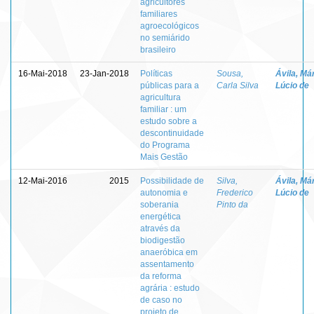
agricultores
familiares
agroecológicos
no semiárido
brasileiro
16-Mai-2018
23-Jan-2018
Políticas
Sousa,
Ávila, Má
públicas para a
Carla Silva
Lúcio de
agricultura
familiar : um
estudo sobre a
descontinuidade
do Programa
Mais Gestão
12-Mai-2016
2015
Possibilidade de
Silva,
Ávila, Má
autonomia e
Frederico
Lúcio de
soberania
Pinto da
energética
através da
biodigestão
anaeróbica em
assentamento
da reforma
agrária : estudo
de caso no
projeto de