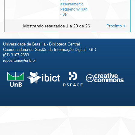
assentamento
Pequeno Willian
- DF
Mostrando resultados 1 a 20 de 26
Próximo >
Universidade de Brasília - Biblioteca Central
Coordenadoria de Gestão da Informação Digital - GID
(61) 3107-2683
repositorio@unb.br
Fale conosco
Sobre