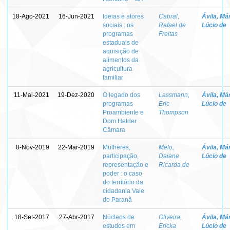
18-Ago-2021
16-Jun-2021
Ideias e atores
Cabral,
Ávila, Má
sociais : os
Rafael de
Lúcio de
programas
Freitas
estaduais de
aquisição de
alimentos da
agricultura
familiar
11-Mai-2021
19-Dez-2020
O legado dos
Lassmann,
Ávila, Má
programas
Eric
Lúcio de
Proambiente e
Thompson
Dom Helder
Câmara
8-Nov-2019
22-Mar-2019
Mulheres,
Melo,
Ávila, Má
participação,
Daiane
Lúcio de
representação e
Ricarda de
poder : o caso
do território da
cidadania Vale
do Paranã
18-Set-2017
27-Abr-2017
Núcleos de
Oliveira,
Ávila, Má
estudos em
Ericka
Lúcio de