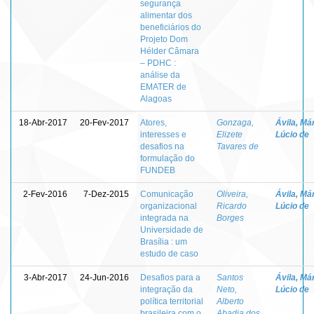
segurança
alimentar dos
beneficiários do
Projeto Dom
Hélder Câmara
– PDHC :
análise da
EMATER de
Alagoas
18-Abr-2017
20-Fev-2017
Atores,
Gonzaga,
Ávila, Má
interesses e
Elizete
Lúcio de
desafios na
Tavares de
formulação do
FUNDEB
2-Fev-2016
7-Dez-2015
Comunicação
Oliveira,
Ávila, Má
organizacional
Ricardo
Lúcio de
integrada na
Borges
Universidade de
Brasília : um
estudo de caso
3-Abr-2017
24-Jun-2016
Desafios para a
Santos
Ávila, Má
integração da
Neto,
Lúcio de
política territorial
Alberto
brasileira com o
Abadia dos