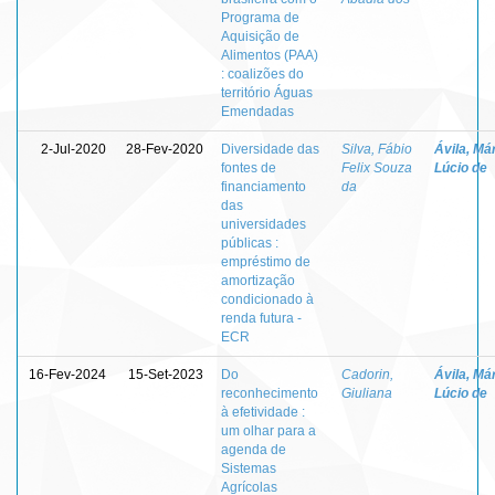
Programa de
Aquisição de
Alimentos (PAA)
: coalizões do
território Águas
Emendadas
2-Jul-2020
28-Fev-2020
Diversidade das
Silva, Fábio
Ávila, Má
fontes de
Felix Souza
Lúcio de
financiamento
da
das
universidades
públicas :
empréstimo de
amortização
condicionado à
renda futura -
ECR
16-Fev-2024
15-Set-2023
Do
Cadorin,
Ávila, Má
reconhecimento
Giuliana
Lúcio de
à efetividade :
um olhar para a
agenda de
Sistemas
Agrícolas