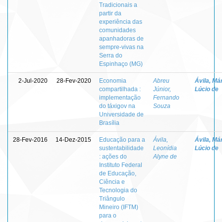
Tradicionais a
partir da
experiência das
comunidades
apanhadoras de
sempre-vivas na
Serra do
Espinhaço (MG)
2-Jul-2020
28-Fev-2020
Economia
Abreu
Ávila, Má
compartilhada :
Júnior,
Lúcio de
implementação
Fernando
do táxigov na
Souza
Universidade de
Brasília
28-Fev-2016
14-Dez-2015
Educação para a
Ávila,
Ávila, Má
sustentabilidade
Leonídia
Lúcio de
: ações do
Alyne de
Instituto Federal
de Educação,
Ciência e
Tecnologia do
Triângulo
Mineiro (IFTM)
para o