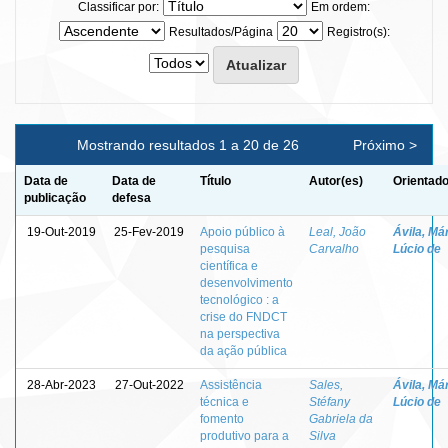
Classificar por:
Em ordem:
Resultados/Página
Registro(s):
Mostrando resultados 1 a 20 de 26
Próximo >
Data de
Data de
Título
Autor(es)
Orientado
publicação
defesa
19-Out-2019
25-Fev-2019
Apoio público à
Leal, João
Ávila, Má
pesquisa
Carvalho
Lúcio de
científica e
desenvolvimento
tecnológico : a
crise do FNDCT
na perspectiva
da ação pública
28-Abr-2023
27-Out-2022
Assistência
Sales,
Ávila, Má
técnica e
Stéfany
Lúcio de
fomento
Gabriela da
produtivo para a
Silva