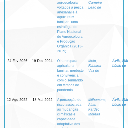
agroecologia
Carneiro
voltados à pesca
Leão de
artesanal e à
aquicultura
familiar : uma
estratégia do
Plano Nacional
de Agroecologia
e Produção
Orgânica (2013-
2015)
24-Fev-2026
19-Dez-2024
Olhares para
Melo,
Ávila, Má
agricultura
Fabiana
Lúcio de
familiar, nordeste
Vaz de
e convivência
com o semiárido
em tempos de
pandemia
12-Ago-2022
18-Mai-2022
A percepção de
Milhomens,
Ávila, Má
risco associada
Allan
Lúcio de
às mudanças
Kardec
climáticas e
Moreira
capacidade
adaptativa dos