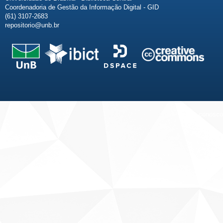
Coordenadoria de Gestão da Informação Digital - GID
(61) 3107-2683
repositorio@unb.br
Fale conosco
Sobre